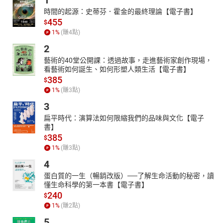
1
時間的起源：史蒂芬．霍金的最終理論【電子書】
455
$
1
%
(賺
4
點)
2
藝術的40堂公開課：透過故事，走進藝術家創作現場，
看藝術如何誕生、如何形塑人類生活【電子書】
385
$
1
%
(賺
3
點)
3
扁平時代：演算法如何限縮我們的品味與文化【電子
書】
385
$
1
%
(賺
3
點)
4
蛋白質的一生（暢銷改版）──了解生命活動的秘密，讀
懂生命科學的第一本書【電子書】
240
$
1
%
(賺
2
點)
5