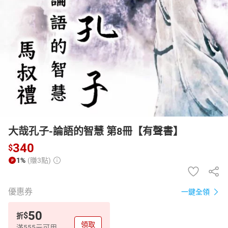
日本購物
電子/紙本書
HOT
大哉孔子-論語的智慧 第8冊【有聲書】
340
$
1%
(賺3點)
優惠券
一鍵全領
50
$
折
領取
滿555元可用