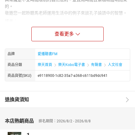
的。
敬邀您一起聆聽馬老師運用生活中的例子來談孔子論語中的智慧。
講者：
馬叔禮
查看更多
淡江大學中文系畢業，1977年與朱家三姐妹創辦《三三集刊》，也
曾擔任耕莘文教院寫作會班主任。二十餘年來，他隱居新店山上潛
心自學，在研究孔子與易經之間的關係有很大的體悟，對於方塊字
造字系統也有極為精闢的見解。
品牌
愛播聽書FM
創辦「日月書院」專責推廣其講學內容，讓書院私塾的民間講學傳
商品分類
樂天首頁
樂天Kobo電子書
有聲書
人文社會
統復活。他實踐孔子「學而不厭，誨人不倦」的教育志向，以「格
物致知」的方式做學問並且傳授學問，定期開班講授《易經》、
商品貨號(SKU)
e9118900-1c82-35a7-a368-c611bd9dc941
《老子》與論、孟、學、庸、詩詞、小說、古文等中國經典，使孔
子思想與智慧永續長存。
章節：
退換貨須知
36政治篇 問政篇 答政篇(一)
37政治篇 問政篇 答政篇(二)
38政治篇 問政篇 答政篇(三)
本店熱銷商品
排名期間：2026/8/2 - 2026/8/8
39政治篇 問政篇 答政篇(四)
40政治篇 問政篇 答政篇(五)