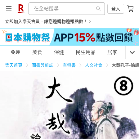
登入
立即加入樂天會員，讓您邊購物邊賺點數！
購物網分類
免運
美食
保健
民生用品
居家
3C
樂天首頁
圖書與雜誌
有聲書
人文社會
大哉孔子-論
天天免運
美食蛋糕
養生保健
民生用品
居家生活
3C家電
運動休閒
親子玩具
女裝
男裝
化妝保養
情趣用品