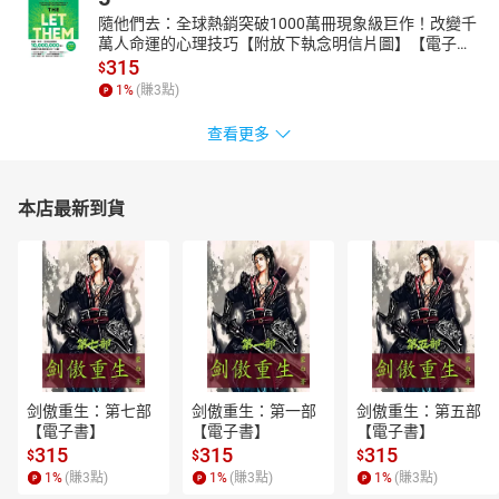
隨他們去：全球熱銷突破1000萬冊現象級巨作！改變千
萬人命運的心理技巧【附放下執念明信片圖】【電子
書】
315
$
1
%
(賺
3
點)
查看更多
本店最新到貨
剑傲重生：第七部
剑傲重生：第一部
剑傲重生：第五部
【電子書】
【電子書】
【電子書】
315
315
315
$
$
$
1
%
(賺
3
點)
1
%
(賺
3
點)
1
%
(賺
3
點)