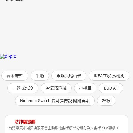
實木床架
牛肋
銀喉長尾山雀
IKEA宜家 馬桶刷
一體式水冷
空氣清淨機
小檔車
B&O A1
Nintendo Switch 寶可夢傳說 阿爾宙斯
棉被
防詐騙提醒
台灣樂天市場與店家不會主動致電要求解除分期付款、要求ATM轉帳。