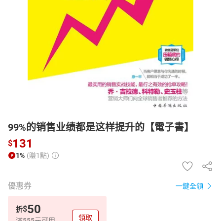
日本購物
電子/紙本書
HOT
99%的销售业绩都是这样提升的【電子書】
131
$
1%
(賺1點)
優惠券
一鍵全領
50
$
折
領取
滿555元可用