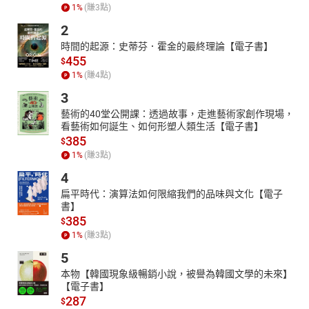
1
%
(賺
3
點)
2
時間的起源：史蒂芬．霍金的最終理論【電子書】
455
$
1
%
(賺
4
點)
3
藝術的40堂公開課：透過故事，走進藝術家創作現場，
看藝術如何誕生、如何形塑人類生活【電子書】
385
$
1
%
(賺
3
點)
4
扁平時代：演算法如何限縮我們的品味與文化【電子
書】
385
$
1
%
(賺
3
點)
5
本物【韓國現象級暢銷小說，被譽為韓國文學的未來】
【電子書】
287
$