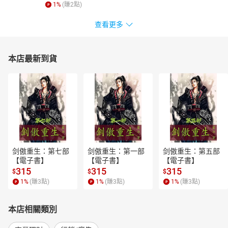
1
%
(賺
2
點)
查看更多
本店最新到貨
剑傲重生：第七部
剑傲重生：第一部
剑傲重生：第五部
【電子書】
【電子書】
【電子書】
315
315
315
$
$
$
1
%
(賺
3
點)
1
%
(賺
3
點)
1
%
(賺
3
點)
本店相關類別