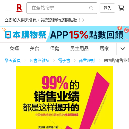
登入
立即加入樂天會員，讓您邊購物邊賺點數！
購物網分類
免運
美食
保健
民生用品
居家
3C
樂天首頁
圖書與雜誌
電子書
商業理財
99%的销售
天天免運
美食蛋糕
養生保健
民生用品
居家生活
3C家電
運動休閒
親子玩具
女裝
男裝
化妝保養
情趣用品