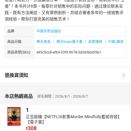
者”！本书共计8章，每章针对销售中的实际问题，通过理论联系实
践，既有方法阐述，又有案例剖析，并结合著者多年的一线销售评
测经验，帮你打造完美的销售艺术！
品牌
中国华侨出版社
商品分類
樂天首頁
樂天Kobo電子書
商業理財
行銷/廣告
商品貨號(SKU)
e95c9cc8-af64-33f3-9678-5d26fdce55b1
退換貨須知
本店熱銷商品
排名期間：2026/8/1 - 2026/8/7
1
正念殺機【NETFLIX影集Murder Mindfully蓄弒待發】
【電子書】
308
$