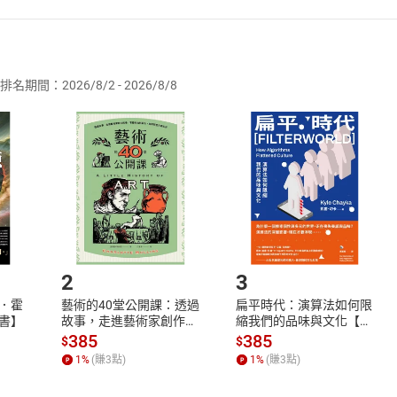
者保護法
第
19
條第
1
項後段
暨
通訊交易解除權合理例外情事適用
供即為完成之線上服務，經消費者事先同意始提供。」 之商品
排名期間：2026/8/2 - 2026/8/8
訂購本店鋪之商品即代表知悉本店鋪所銷售之商品為電子書，屬
取電子書，不得請求退貨退款。
品
放入
購物車
登入
帳號
欲取消訂單或辦理退貨時，請登入樂天市場，並於「我的訂單」
Shopping cart
Login
將依您的申請進行審核，待審核通過後將為您辦理退款事宜。
市場須以整筆訂單為單位進行取消/退貨，恕無法以單支商品取消
如何開始使用？
.選擇閱讀載具
Step2.
2
3
．霍
藝術的40堂公開課：透過
扁平時代：演算法如何限
書】
故事，走進藝術家創作現
縮我們的品味與文化【電
場，看藝術如何誕生、如
子書】
385
385
$
$
何形塑人類生活【電子
1
%
(賺
3
點)
1
%
(賺
3
點)
書】