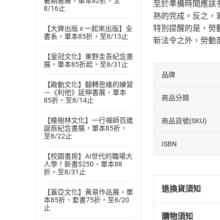
暑期書展，單本82折，至
至於準備時間應該
8/16止
熟的完成。反之，
特別提醒的是，勞
【大牌出版 x 一起來出版】全
書系，單本85折，至8/13止
新法令之外，勞動
【皇冠文化】東野圭吾紀念書
展，單本85折起，至8/31止
品牌
【啟動文化】翻轉思維的練習
－《利他》延伸書展，單本
商品分類
85折，至8/14止
【橡樹林文化】一行禪師百歲
商品貨號(SKU)
誕辰紀念書展，單本85折，
至8/22止
ISBN
【校園書房】AI世代的職場大
人學！新書$250、單本88
折，至8/31止
退換貨須知
【蓋亞文化】黃易作品展，單
本85折、套書75折，至8/20
止
購物須知