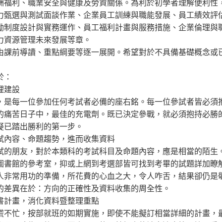
酬福利、職業安全與健康及勞資關係。為利於初學者理解便利性
力甄選與測試面談作業、企業員工訓練與職能發展、員工績效評
勵制度設計與實務運作、員工福利計畫與服務措施、企業倫理與
力資源管理未來發展等章。
由課前導讀、重點綱要等逐一展開。希望對於不具備基礎概念或
於：
理建設
，是每一位參加任何考試者必備的座右銘。每一位參試者皆必須
的痛苦日子中，最佳的充電劑。既已決定參戰，就必須抱持必勝
疑已踏出勝利的第一步。
試內容、命題趨勢，進而收集資料
試的朋友，對於本類科的考試科目及命題內容，應是相當的陌生
圖書館的參考室，抑或上網到考選部皆可找到考畢的試題詳加瞭
人非常用功的準備，所花費的心血之大，令人咋舌，結果卻仍是
的差異在於：方向的正確性及資料收集的周全性。
書計畫，消化資料暨整理重點
慌不忙，按部就班的如期實施，即使不能擬訂相當詳細的計畫，