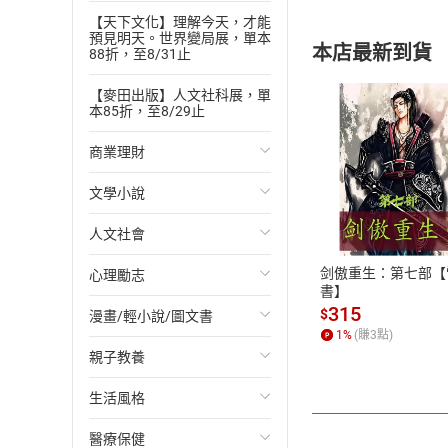
【天下文化】理解今天，才能
預見明天。世界變局展，單本
本店最新到貨
88折，至8/31止
【麥田出版】人文社科展，單
本85折，至8/29止
商業理財
付款方
文學小說
投資理財
ATM轉帳、信用卡
人文社會
經濟/趨勢
歐美文學
剑傲重生：第七部【
心理勵志
財務/金融
日本文學
國際關係
書】
315
$
漫畫/輕小說/圖文書
管理/領導
韓國文學
政治
心靈成長/情緒
1
%
(賺
3
點)
親子教養
職場工作術
華文文學
社會科學
人際關係
輕小說
生活風格
成功法
經典文學
台灣/中國歷史
兩性關係
奇幻/科幻
教育現場
醫療保健
行銷/廣告
成長/家庭生活小說
日/韓歷史
心理學
愛情故事
兒童文學/故事
飲食/食譜