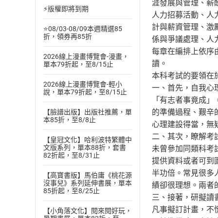
涯發展與管理、薪
⚡版權即將到期
人力招募活動、人
計與薪資管理、激
⭐08/03-08/09本週精選85
折，領券再85折
係與爭議處理、人
每章在編排上依序
2026線上漫畫博覽會-漫畫，
讀。
單本79折起，至8/15止
本科考試的要領在
2026線上漫畫博覽會-輕小
一、首先，自我心
說，單本79折起，至8/15止
「有志者事竟成」
的準備過程、艱辛
【臉譜出版】出版社推薦，單
本85折，至8/8止
心理建設得當，無
二、其次，瞭解考
【皇冠文化】哈利波特繁體中
文版系列，單本88折，套書
未曾參加同類科考
82折起，至8/31止
提供資料或者可到
半功倍。常見很多
【高寶書版】馬伯庸《桃花源
沒事兒》系列延伸書展，單本
績卻很理想。兩者
85折起，至8/25止
三、接著，研擬讀
凡事擬訂計畫，不
【小角落文化】閱來閱好玩，