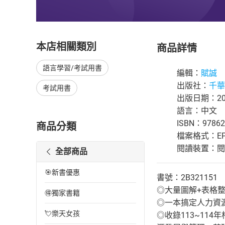
本店相關類別
商品詳情
語言學習/考試用書
編輯：
賦誠
出版社：
千華
考試用書
出版日期：202
語言：中文
ISBN：97862
商品分類
檔案格式：EP
閱讀裝置：閱讀器
全部商品
🎯新書優惠
書號：2B321151
◎大量圖解+表格
🉐獨家書籍
◎一本搞定人力資
💘樂天女孩
◎收錄113~1