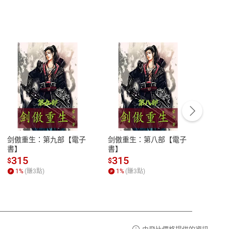
客服資訊
豫期
服務時間：週一到週五 10:00-12:00、
易解
13:00-17:00 (國定假日及例假日休息)
剑傲重生：第九部【電子
剑傲重生：第八部【電子
潜水史
品性
客服電話：0080-1857077
書】
書】
andari
al) Sc
請參
客服信箱：
聯絡店家
315
315
13
$
$
$
r【電
1
%
(賺
3
點)
1
%
(賺
3
點)
1
%
由飛比價格提供的資訊