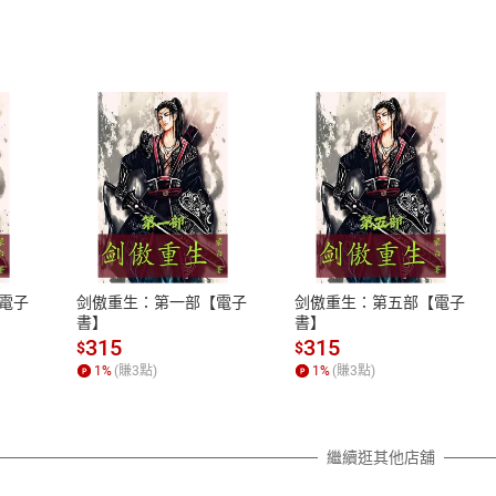
式
退換貨規範
、LINE PAY、AFTEE
本店是否提供消費者保護法七日猶
之權利，遽消費者保護法及通訊交
電子
剑傲重生：第一部【電子
剑傲重生：第五部【電子
除權合理例外情事適用準則，依商
書】
書】
質各有不同規定。詳細退換貨說明
315
315
$
$
照各商品說明。
1
%
(賺
3
點)
1
%
(賺
3
點)
詳細說明
繼續逛其他店舖