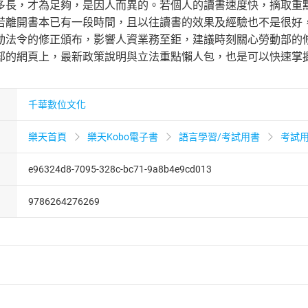
多長，才為足夠，是因人而異的。若個人的讀書速度快，摘取重
若離開書本已有一段時間，且以往讀書的效果及經驗也不是很好
動法令的修正頒布，影響人資業務至鉅，建議時刻關心勞動部的
部的網頁上，最新政策說明與立法重點懶人包，也是可以快速掌
千華數位文化
樂天首頁
樂天Kobo電子書
語言學習/考試用書
考試
e96324d8-7095-328c-bc71-9a8b4e9cd013
9786264276269