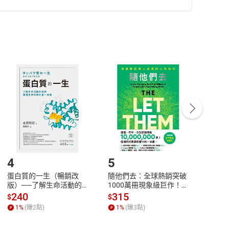
準則
第
2
條第
5
款之規定，「非以有形媒介提供之數位
，不適用消保法第
19
條第
1
項七日內無條件退貨之規
非以有形媒介提供之數位內容，消費者同意若訂購後
付款
方式
完成
訂單
中點選「瀏覽訂單明細」
>
「申請取消訂單
/
退
Payment
Complete
/退貨。
登入帳號，下載書籍後看書
4
5
6
蛋白質的一生（暢銷改
隨他們去：全球熱銷突破
理當
版）──了解生命活動的
1000萬冊現象級巨作！
快樂
秘密，讀懂生命科學的第
改變千萬人命運的心理技
理解
240
315
30
$
$
$
一本書【電子書】
巧【附放下執念明信片
慮、
1
%
(賺
2
點)
1
%
(賺
3
點)
1
%
圖】【電子書】
書】