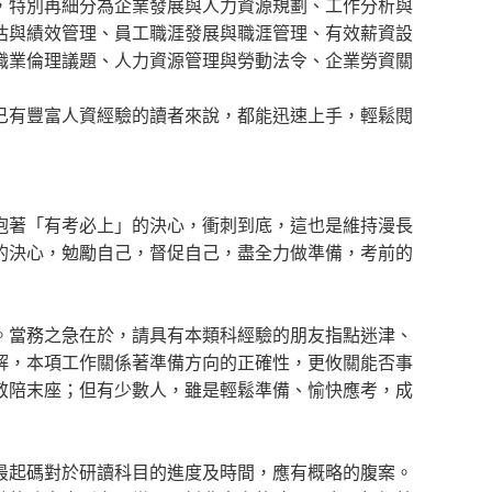
，特別再細分為企業發展與人力資源規劃、工作分析與
估與績效管理、員工職涯發展與職涯管理、有效薪資設
職業倫理議題、人力資源管理與勞動法令、企業勞資關
已有豐富人資經驗的讀者來說，都能迅速上手，輕鬆閱
抱著「有考必上」的決心，衝刺到底，這也是維持漫長
的決心，勉勵自己，督促自己，盡全力做準備，考前的
。當務之急在於，請具有本類科經驗的朋友指點迷津、
解，本項工作關係著準備方向的正確性，更攸關能否事
敬陪末座；但有少數人，雖是輕鬆準備、愉快應考，成
最起碼對於研讀科目的進度及時間，應有概略的腹案。