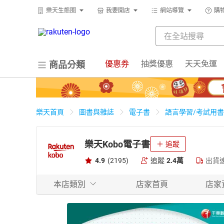
樂天生態圈
我要開店
網站導覽
購
優惠券
抽獎優惠
天天免運
商品分類
樂天首頁
圖書與雜誌
電子書
語言學習/考試用書
樂天Kobo電子書
追蹤
4.9
(2195)
追蹤
2.4萬
出貨
本店類別
店家首頁
店家