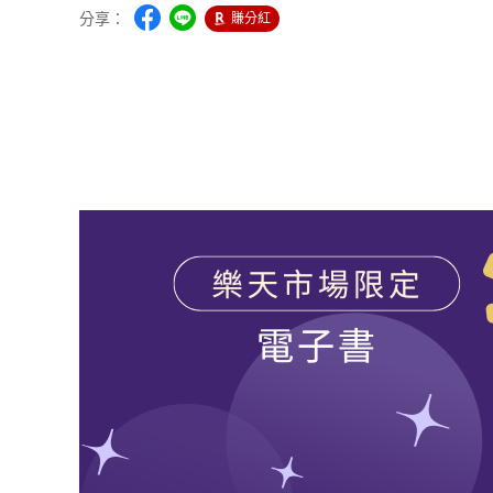
分享：
賺分紅