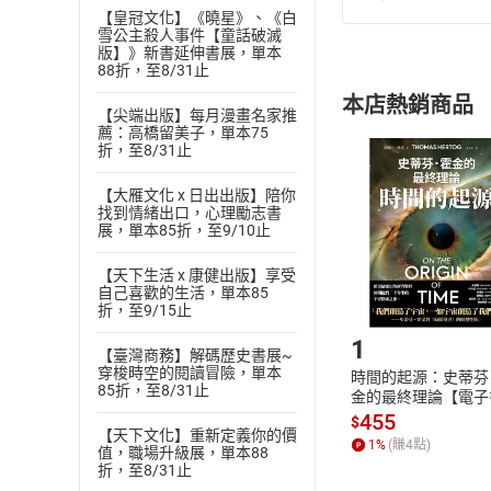
退換貨規定：
【皇冠文化】《曉星》、《白
(
一
)
依
消費
雪公主殺人事件【童話破滅
版】》新書延伸書展，單本
內容或一經提
88折，至8/31止
購書須知
定。
本店熱銷商品
(
二
)
消費者
【尖端出版】每月漫畫名家推
薦：高橋留美子，單本75
且已下載
/
存
挑選
商
折，至8/31止
退貨方式：您
Choose
【大雁文化 x 日出出版】陪你
貨」，本店鋪
找到情緒出口，心理勵志書
請注意，樂天
展，單本85折，至9/10止
購書後，
【天下生活 x 康健出版】享受
自己喜歡的生活，單本85
Step1
折，至9/15止
1
【臺灣商務】解碼歷史書展~
穿梭時空的閱讀冒險，單本
時間的起源：史蒂芬
85折，至8/31止
金的最終理論【電子
455
$
【天下文化】重新定義你的價
1
%
(賺
4
點)
值，職場升級展，單本88
折，至8/31止