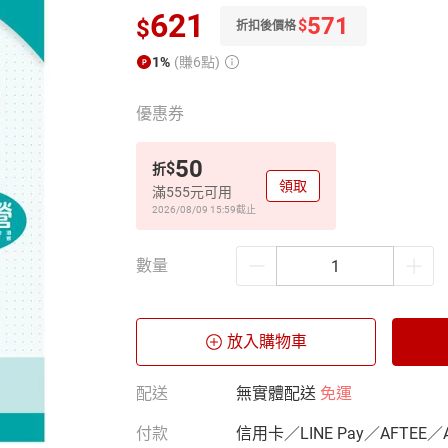
621
571
$
$
折扣後價格
1%
(賺6點)
優惠券
50
$
折
領取
滿555元可用
2026/08/09 15:59
截止
數量
放入購物車
配送
無實體配送
免運
付款
信用卡／LINE Pay／AFTEE／