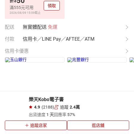
50
$
折
領取
滿555元可用
2026/08/09 15:59
截止
配送
無實體配送
免運
付款
信用卡／LINE Pay／AFTEE／ATM
信用卡優惠
樂天Kobo電子書
4.9
(2188)
追蹤
2.4萬
出貨速度
1 天
回應率
57%
追蹤店家
逛店舖