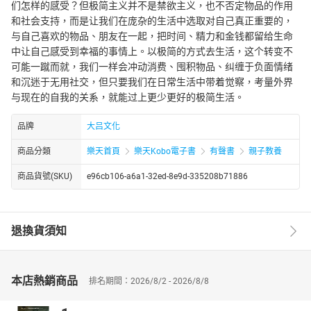
们怎样的感受？但极简主义并不是禁欲主义，也不否定物品的作用
和社会支持，而是让我们在庞杂的生活中选取对自己真正重要的，
与自己喜欢的物品、朋友在一起，把时间、精力和金钱都留给生命
中让自己感受到幸福的事情上。以极简的方式去生活，这个转变不
可能一蹴而就，我们一样会冲动消费、囤积物品、纠缠于负面情绪
和沉迷于无用社交，但只要我们在日常生活中带着觉察，考量外界
与现在的自我的关系，就能过上更少更好的极简生活。
品牌
大吕文化
商品分類
樂天首頁
樂天Kobo電子書
有聲書
親子教養
商品貨號(SKU)
e96cb106-a6a1-32ed-8e9d-335208b71886
退換貨須知
本店熱銷商品
排名期間：2026/8/2 - 2026/8/8