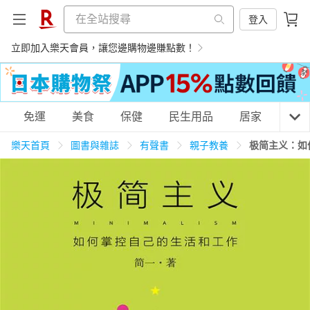
登入
立即加入樂天會員，讓您邊購物邊賺點數！
購物網分類
免運
美食
保健
民生用品
居家
3C
樂天首頁
圖書與雜誌
有聲書
親子教養
极简主义：如
天天免運
美食蛋糕
養生保健
民生用品
居家生活
3C家電
運動休閒
親子玩具
女裝
男裝
化妝保養
情趣用品