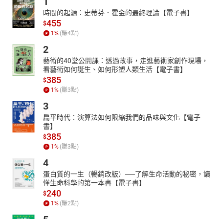
1
時間的起源：史蒂芬．霍金的最終理論【電子書】
455
$
1
%
(賺
4
點)
2
藝術的40堂公開課：透過故事，走進藝術家創作現場，
看藝術如何誕生、如何形塑人類生活【電子書】
385
$
1
%
(賺
3
點)
3
扁平時代：演算法如何限縮我們的品味與文化【電子
書】
385
$
1
%
(賺
3
點)
4
蛋白質的一生（暢銷改版）──了解生命活動的秘密，讀
懂生命科學的第一本書【電子書】
240
$
1
%
(賺
2
點)