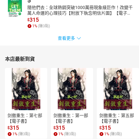
5
隨他們去：全球熱銷突破1000萬冊現象級巨作！改變千
萬人命運的心理技巧【附放下執念明信片圖】【電子
書】
315
$
1
%
(賺
3
點)
查看更多
本店最新到貨
剑傲重生：第七部
剑傲重生：第一部
剑傲重生：第五部
【電子書】
【電子書】
【電子書】
315
315
315
$
$
$
1
%
(賺
3
點)
1
%
(賺
3
點)
1
%
(賺
3
點)