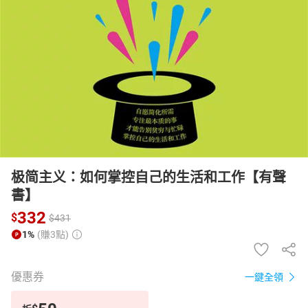
日本購物
電子/紙本書
HOT
极简主义：如何掌控自己的生活和工作【有聲
書】
332
$
$
431
1%
(賺3點)
優惠券
一鍵全領