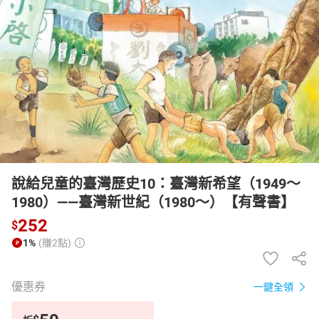
日本購物
電子/紙本書
HOT
說給兒童的臺灣歷史10：臺灣新希望（1949〜
1980）——臺灣新世紀（1980〜）【有聲書】
252
$
1%
(賺2點)
優惠券
一鍵全領