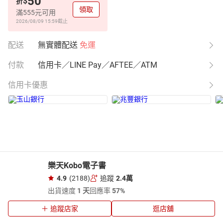
50
$
折
領取
滿555元可用
2026/08/09 15:59
截止
配送
無實體配送
免運
付款
信用卡／LINE Pay／AFTEE／ATM
信用卡優惠
樂天Kobo電子書
4.9
(2188)
追蹤
2.4萬
出貨速度
1 天
回應率
57%
追蹤店家
逛店舖