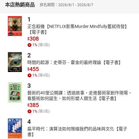
有聲書
本店熱銷商品
排名期間：2026/8/1 - 2026/8/7
適讀年齡：4～6歲親子共讀；7歲以上自己聆聽
1
【本書特色】
正念殺機【NETFLIX影集Murder Mindfully蓄弒待發】
1****小故事，大道理
【電子書】
本套書共有62則故事，精選影響臺灣歷史的人、事、物，主題
308
$
遍及生態、藝術、宗教、教育、產業、自治運動、交通建設等各個
1
%
(賺
3
點)
層面，說演小故事大道理。
2
2****親子討論促思考
時間的起源：史蒂芬．霍金的最終理論【電子書】
每一篇故事皆附「從古看今」賞析，引導親子共讀與討論，藉
455
$
由閱讀過去，思考現在，創造未來。
1
%
(賺
4
點)
3****從臺灣連結世界
3
特別企畫｢註釋｣，深入淺出地解說臺灣史小知識；｢歷史年代
藝術的40堂公開課：透過故事，走進藝術家創作現場，
表｣，除了臺灣史年代表外，也對應中國大陸及世界的歷史事件，為
看藝術如何誕生、如何形塑人類生活【電子書】
孩子提供全方位的學習。
385
$
1
%
(賺
3
點)
4****延伸學習樂無窮
4
每冊書後特別設計「知識補給站」單元，利用互動遊戲如連連
看、走迷宮、心智圖、5W1H、曼陀羅思考法等，訓練孩子認知理
扁平時代：演算法如何限縮我們的品味與文化【電子
解、分析評估、解決問題等能力，是家長與教師最佳的補充教材，
書】