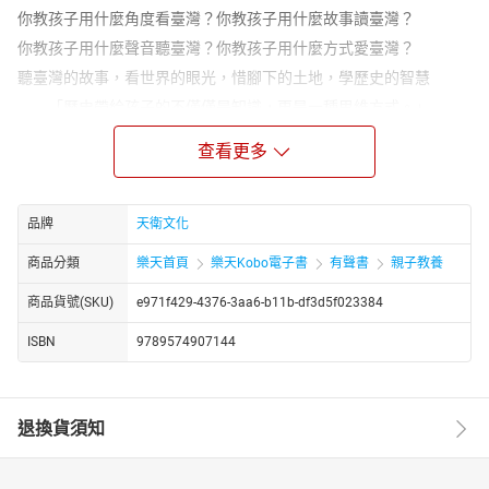
你教孩子用什麼角度看臺灣？你教孩子用什麼故事讀臺灣？
你教孩子用什麼聲音聽臺灣？你教孩子用什麼方式愛臺灣？
聽臺灣的故事，看世界的眼光，惜腳下的土地，學歷史的智慧
「歷史帶給孩子的不僅僅是知識，更是一種思維方式。」
本套書以淺顯易懂的圖文介紹，搭配翔實的史料，帶領孩子走
查看更多
進歷史舞台，從梅花鹿遍佈的遠古臺灣，到政經繁榮的新世紀，看
這些牽動著時代的人、事、物，如何說演臺灣的故事，同時拓展著
後人的路……。
品牌
天衛文化
第十冊：臺灣新希望（1949〜1980）——臺灣新世紀（1980〜）
商品分類
樂天首頁
樂天Kobo電子書
有聲書
親子教養
哪一次的戰役奠定了臺海的安全？
想一想，紅葉少棒傳奇帶給你我哪些啟示呢？
商品貨號(SKU)
e971f429-4376-3aa6-b11b-df3d5f023384
說說看，近代的臺灣有哪些改革與建設？
ISBN
9789574907144
作為臺灣的一份子，該如何讓它永續經營？一起來深思……。
【本書關鍵字】
退換貨須知
臺灣、歷史、有聲故事、從古看今、歷史大事年表、國際觀、中國
【本書資料】