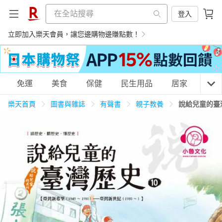
登入
立即加入樂天會員，讓您邊購物邊賺點數！
購物網分類
免運
美食
保健
民生用品
居家
3C
樂天首頁
圖書與雜誌
有聲書
親子教養
說給兒童的臺灣
天天免運
美食蛋糕
養生保健
民生用品
居家生活
3C家電
運動休閒
親子玩具
女裝
男裝
化妝保養
情趣用品