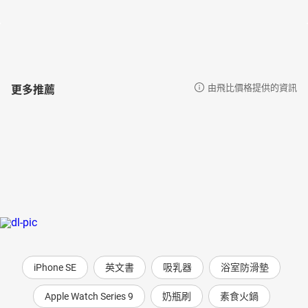
快樂的小學生
請投我一票
兩岸探親
臺灣的心聲
作者序
更多推薦
由飛比價格提供的資訊
為什麼要編《說給兒童的臺灣歷史》？
「魔鏡公公，臺灣以前真的有很多梅花鹿嗎？」
「是啊！三百多年前，到處可以看得到滿山遍野的梅花鹿！」
「那為什麼現在只能在動物園才看得到？」
「唉！當時的荷蘭人為了賺錢，大量捕殺梅花鹿，使得梅花鹿的數
量急遽減少……」
「喔！他們真可惡，應該有人把他們趕走才對。」
「嗯！後來倒是真的有人把荷蘭人給趕走了。」
「是誰啊？」
「就是大家都知道的鄭成功啊……」
iPhone SE
英文書
吸乳器
浴室防滑墊
「魔鏡公公，臺灣是什麼時候開始有火車的？」
「一百多年前就有了！臺灣是全中國最早有火車的地方喔。你們知
Apple Watch Series 9
奶瓶刷
素食火鍋
道臺灣的鐵路是誰建的嗎？」