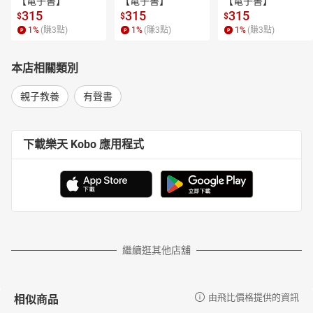
【電子書】
【電子書】
【電子書】
天衛文化圖書股份有限公司及小魯文化事業股份有限公司發行人。
315
315
315
$
$
$
在臺灣眾多少兒讀物中，獨樹一幟，力求培養中文兒童讀物寫作、
1
%
(賺
3
點)
1
%
(賺
3
點)
1
%
(賺
3
點)
編輯人才，為文化生態奠定必要基礎。自一九八七年，中國海峽兩
岸開放交流以後，致力於兒童文學領域的對話與切磋。一九九○年曾
率臺灣兒童文學界訪問團赴北京、天津進行座談。一九九七年上榜
本店相關類別
美國Who’s Who in the World名人錄。他發起並推廣「中、小學班級
讀書會」活動，以及「繪本閱讀與欣賞」觀念之普及運動，並參與
親子教養
有聲書
講評及討論。作品有《寫給兒童的中國歷史》(榮獲文化部優良讀物
推介、二○一五年中國大陸文津獎童書獎第一名)、《寫給兒童的世
界歷史》(榮獲文化部金鼎獎最佳兒童讀物)等。譯作有《群眾與權
下載樂天 Kobo 應用程式
力》、《國家的神話》、《世界電影史》、《羅素》、《科學的進
步與問題》等。
沙永玲
臺灣大學圖書館學系畢業，曾任聯合報編輯，並榮獲中國文藝
協會翻譯獎。現任天衛文化及小魯文化執行長，編輯作品多獲肯
定。近年來專注於為小朋友精挑細選世界一流繪本。
繼續逛其他店舖
有聲書目次
開場白
古寧頭大捷
相似商品
由飛比價格提供的資訊
紅葉村傳奇