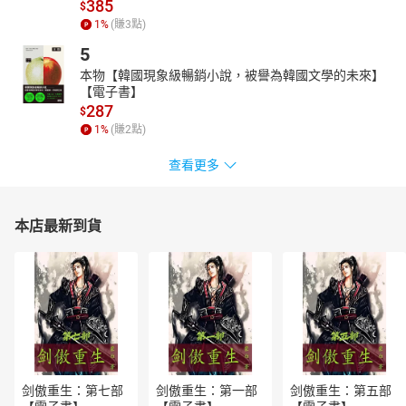
385
以及12年國教新課綱最佳延伸學習！
$
1
%
(賺
3
點)
「知識補給站」設計者
5
葛琦霞／悅讀學堂執行長
本物【韓國現象級暢銷小說，被譽為韓國文學的未來】
邱怜惠／臺北市博愛國小教師
【電子書】
李欣蓉／基隆市中正國小校長
287
$
張碧珊／臺北市關渡國小教師
1
%
(賺
2
點)
張馨方／臺北市成德國小教師
查看更多
陳佳慧／桃園市大忠國小教師
陳儀娉／新北市昌平國小教師
傅宓慧／桃園市龍星國小教師
本店最新到貨
廖姿婷／雲林縣中山國小教師
鄭潓妏／基隆市深美國小教師
顧翠琴／資深閱讀推廣講師
作（編）者簡介
陳衛平
政治大學哲學系畢業，輔仁大學哲學研究所碩士。於一九八六
年成立天衛文化圖書股份有限公司，專門出版少年兒童圖書，現任
剑傲重生：第七部
剑傲重生：第一部
剑傲重生：第五部