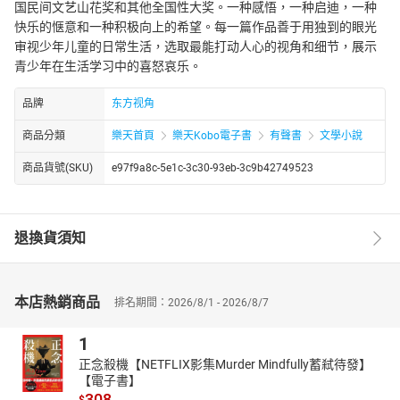
国民间文艺山花奖和其他全国性大奖。一种感悟，一种启迪，一种
快乐的惬意和一种积极向上的希望。每一篇作品善于用独到的眼光
审视少年儿童的日常生活，选取最能打动人心的视角和细节，展示
青少年在生活学习中的喜怒哀乐。
品牌
东方视角
商品分類
樂天首頁
樂天Kobo電子書
有聲書
文學小說
商品貨號(SKU)
e97f9a8c-5e1c-3c30-93eb-3c9b42749523
退換貨須知
本店熱銷商品
排名期間：2026/8/1 - 2026/8/7
1
正念殺機【NETFLIX影集Murder Mindfully蓄弒待發】
【電子書】
308
$