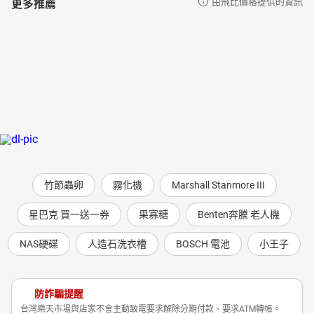
更多推薦
由飛比價格提供的資訊
竹節蟲卵
霧化機
Marshall Stanmore III
星巴克 買一送一券
果寡糖
Benten奔騰 老人機
NAS硬碟
人造石洗衣槽
BOSCH 電池
小王子
防詐騙提醒
台灣樂天市場與店家不會主動致電要求解除分期付款、要求ATM轉帳。