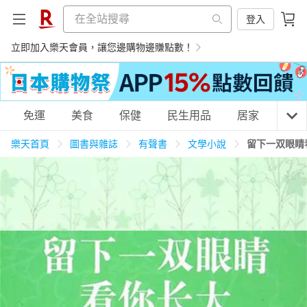
登入
立即加入樂天會員，讓您邊購物邊賺點數！
購物網分類
免運
美食
保健
民生用品
居家
3C
樂天首頁
圖書與雜誌
有聲書
文學小說
留下一双眼睛
天天免運
美食蛋糕
養生保健
民生用品
居家生活
3C家電
運動休閒
親子玩具
女裝
男裝
化妝保養
情趣用品