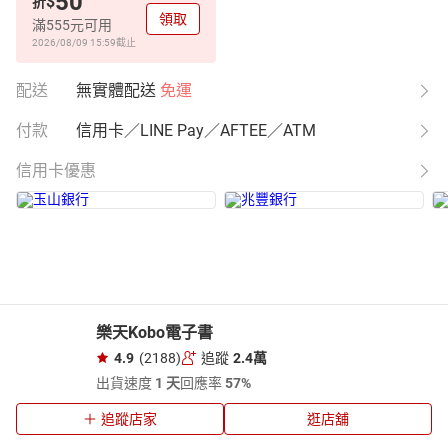
50
$
折
領取
滿555元可用
2026/08/09 15:59
截止
配送
無實體配送
免運
付款
信用卡／LINE Pay／AFTEE／ATM
信用卡優惠
樂天Kobo電子書
4.9
(2188)
追蹤
2.4萬
出貨速度
1 天
回應率
57%
追蹤店家
逛店舖