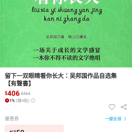
日本購物
電子/紙本書
HOT
留下一双眼睛看你长大：吴邦国作品自选集
【有聲書】
406
$
$
564
1%
(賺4點)
優惠券
一鍵全領