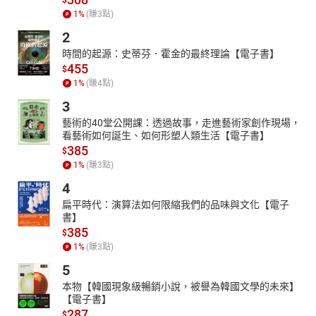
1
%
(賺
3
點)
2
時間的起源：史蒂芬．霍金的最終理論【電子書】
455
$
1
%
(賺
4
點)
3
藝術的40堂公開課：透過故事，走進藝術家創作現場，
看藝術如何誕生、如何形塑人類生活【電子書】
385
$
1
%
(賺
3
點)
4
扁平時代：演算法如何限縮我們的品味與文化【電子
書】
385
$
1
%
(賺
3
點)
5
本物【韓國現象級暢銷小說，被譽為韓國文學的未來】
【電子書】
287
$