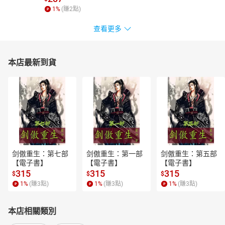
1
%
(賺
2
點)
查看更多
本店最新到貨
剑傲重生：第七部
剑傲重生：第一部
剑傲重生：第五部
【電子書】
【電子書】
【電子書】
315
315
315
$
$
$
1
%
(賺
3
點)
1
%
(賺
3
點)
1
%
(賺
3
點)
本店相關類別