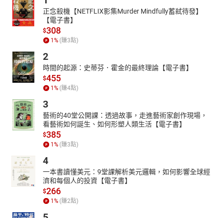
1
正念殺機【NETFLIX影集Murder Mindfully蓄弒待發】
【電子書】
308
$
1
%
(賺
3
點)
2
時間的起源：史蒂芬．霍金的最終理論【電子書】
455
$
1
%
(賺
4
點)
3
藝術的40堂公開課：透過故事，走進藝術家創作現場，
看藝術如何誕生、如何形塑人類生活【電子書】
385
$
1
%
(賺
3
點)
4
一本書讀懂美元：9堂課解析美元邏輯，如何影響全球經
濟和每個人的投資【電子書】
266
$
1
%
(賺
2
點)
5