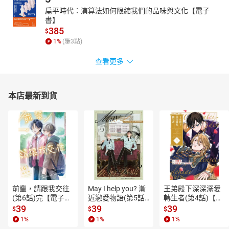
扁平時代：演算法如何限縮我們的品味與文化【電子
書】
385
$
1
%
(賺
3
點)
查看更多
本店最新到貨
前輩，請跟我交往
May I help you? 漸
王弟殿下深深溺愛
(第6話)完【電子
近戀愛物語(第5話)
轉生者(第4話)【電
書】
【電子書】
子書】
39
39
39
$
$
$
1
%
1
%
1
%