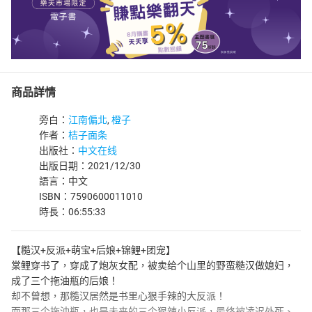
商品詳情
旁白：
江南偏北
,
橙子
作者：
桔子面条
出版社：
中文在线
出版日期：2021/12/30
語言：中文
ISBN：7590600011010
時長：06:55:33
【糙汉+反派+萌宝+后娘+锦鲤+团宠】
棠鲤穿书了，穿成了炮灰女配，被卖给个山里的野蛮糙汉做媳妇，
成了三个拖油瓶的后娘！
却不曾想，那糙汉居然是书里心狠手辣的大反派！
而那三个拖油瓶，也是未来的三个狠辣小反派，最终被凌迟处死、