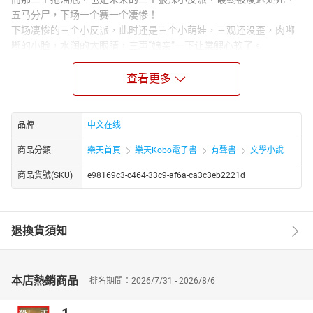
五马分尸，下场一个赛一个凄惨！
下场凄惨的三个小反派，此时还是三个小萌娃，三观还没歪，肉嘟
嘟的小脸，水润的大眼睛，三声“娘亲”一下让棠鲤心软了。
棠鲤想要改变反派们的命运。
于是，种种田，养养娃，做生意挣钱，棠鲤带着反派们把日子过得
查看更多
红红火火！
后来，三个小反派长大了。
一个是位高权重当朝首辅，一个是富可敌国的大奸商，一个是威风
品牌
中文在线
凛凛的女将军，三个都护她护得紧！
商品分類
樂天首頁
樂天Kobo電子書
有聲書
文學小說
当朝首辅：敢欺负我娘？关进大牢！
女将军：大哥，剁掉简单点！
商品貨號(SKU)
e98169c3-c464-33c9-af6a-ca3c3eb2221d
大奸商：三妹，给你递刀！
某个权倾朝野的摄政王则直接把媳妇搂进怀。
“老子媳妇老子护着，小崽子们都靠边去！”
退換貨須知
本店熱銷商品
排名期間：2026/7/31 - 2026/8/6