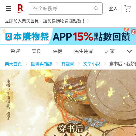
登入
立即加入樂天會員，讓您邊購物邊賺點數！
購物網分類
免運
美食
保健
民生用品
居家
3C
樂天首頁
圖書與雜誌
有聲書
文學小說
穿书后，我娇
天天免運
美食蛋糕
養生保健
民生用品
居家生活
3C家電
運動休閒
親子玩具
女裝
男裝
化妝保養
情趣用品