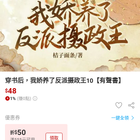
日本購物
電子/紙本書
HOT
穿书后，我娇养了反派摄政王10【有聲書】
48
$
1%
(賺0點)
優惠券
一鍵全領
50
$
折
領取
滿555元可用