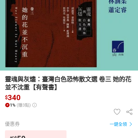
日本購物
電子/紙本書
HOT
靈魂與灰燼：臺灣白色恐怖散文選 卷三 她的花
並不沈重【有聲書】
340
$
1%
(賺3點)
優惠券
一鍵全領