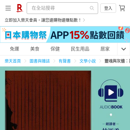
登入
立即加入樂天會員，讓您邊購物邊賺點數！
購物網分類
免運
美食
保健
民生用品
居家
3C
樂天首頁
圖書與雜誌
有聲書
文學小說
靈魂與灰燼：
天天免運
美食蛋糕
養生保健
民生用品
居家生活
3C家電
運動休閒
親子玩具
女裝
男裝
化妝保養
情趣用品