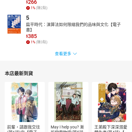
266
$
一九七○年生，臺北人。著有長篇小說《太陽的血是黑的》；短篇小
1
%
(賺
2
點)
說《字母會：A～Z》（合著）、《哀豔是童年》；歷史書寫《無法
5
送達的遺書：記那些在恐怖年代失落的人》（主編、合著）。
◎童偉格
扁平時代：演算法如何限縮我們的品味與文化【電子
一九七七年生，萬里人。著有長篇小說《西北雨》、《無傷時
書】
385
代》；短篇小說《字母會：A～Z》（合著）、《王考》；散文《童
$
1
%
(賺
3
點)
話故事》；舞臺劇本《小事》。
【作者】
查看更多
◎季季（一九四四～）
臺灣雲林二崙人，本名李瑞月。虎尾女中畢業後放棄大學聯考，參
加「文藝寫作研究隊」獲小說組冠軍。一九六四年起專業寫作十四
本店最新到貨
年。一九七七年進入新聞界，一九八八年為愛荷華大學國際寫作計
畫作家。曾任《聯合報》副刊組編輯、《中國時報》副刊組主任兼
「人間」副刊主編、時報出版副總編輯、《中國時報》主筆、《印
刻文學生活誌》編輯總監。二○○七年底自媒體退休，二○一二年起專
事寫作。著有小說《屬於十七歲的》、《異鄉之死》、《拾玉鐲》
等十三冊；散文《夜歌》、《寫給你的故事》、《我的湖》、《行
走的樹》等；傳記《我的姊姊張愛玲》（與張子靜合著）、《休戀
逝水──顧正秋回憶錄》、《奇緣此生顧正秋》等三冊；主編年度小
前輩，請跟我交往
May I help you? 漸
王弟殿下深深溺愛
說選、年度散文選、時報文學獎作品集等十餘冊。