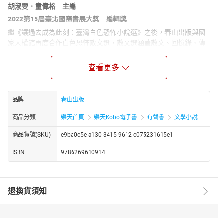
胡淑雯．童偉格 主編
2022第15屆臺北國際書展大獎 編輯獎
繼《讓過去成為此刻：臺灣白色恐怖小說選》之後，春山出版與國
家人權館再度合作白色恐怖散文選，散文選涵蓋散文、回憶錄、傳
記與口述，同樣由小說家胡淑雯、童偉格主編，在超過兩百本書籍
中，精選四十七篇作品，四十三位作者，近九十萬字的規模，本次
查看更多
有聲書再從中精選出三十六篇作品，三十一位作者，將文字化為聲
音。散文選以截然不同的視角切入白色恐怖歷史的肌理，區分為繫
獄作家、青春、地下黨、女人、身體、特務、島等七大主題，並由
品牌
春山出版
研究者逐篇注釋，增強背景理解。
商品分類
樂天首頁
樂天Kobo電子書
有聲書
文學小說
在這個選集中，我們將首次將這些受挫、受辱或者心靈扭曲的主體
放置一處，甚至涵蓋特務、線民等加害者與協力者，也注重多元族
商品貨號(SKU)
e9ba0c5e-a130-3415-9612-c075231615e1
群包括外省、原住民與離島馬祖、外國人的經驗，使他們共同發
聲，像是一個巨大的人性劇場。我們在這些活生生的記憶中，找到
ISBN
9786269610914
一條通往人間之路，看到無辜受難者、革命者、人生遭到毀棄的家
屬，也有判決了兩百多位共產黨卻遭內鬥誣陷的調查局處長。這些
故事或者令人驚怖、畏懼、迴避，但同時是這塊土地上曾經擁有的
退換貨須知
真實人性，在這個人性劇場中，觀者將找到自己的位置與啟示，同
時也找到與這些歷史的聯繫，以人性的方式。