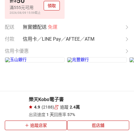
50
$
折
領取
滿555元可用
2026/08/09 15:59
截止
配送
無實體配送
免運
付款
信用卡／LINE Pay／AFTEE／ATM
信用卡優惠
樂天Kobo電子書
4.9
(2188)
追蹤
2.4萬
出貨速度
1 天
回應率
57%
追蹤店家
逛店舖