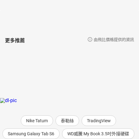
◎蔡烈光（一九三八～）
臺灣桃園人，桃園高中畢業後，曾至內壢國小代課，與任職信東製
藥廣告部門，一九五九年與朱筆岫結婚。朱筆岫為朱點人長子，朱
點人於一九五一年一月遭槍決，朱家在困境中仍然努力生活。一九
八三年蔡烈光全家移民美國，目前定居在北卡羅萊納州，著有《陳
年往事話朱家》。
更多推薦
由飛比價格提供的資訊
◎吳俊宏（一九四八～）
臺灣雲林北港人。一九七二年就讀於成功大學四年級時，因涉「成
大共產黨案」被捕，坐牢十年。一九八二年出獄後，一九八五年與
陳美虹結婚，陳美虹的父親為劉耀廷，因大安印刷廠支部案被捕，
一九五四年一月槍決。吳俊宏曾參與組建「臺灣地區政治受難人互
助會」、「夏潮聯合會」、「勞動黨」、「左翼聯盟」等左翼團
體。目前為「臺灣地區政治受難人互助會」監察委員會召集人、
「左翼聯盟」中央委員，著有《綠島歸來文集》。
【朗讀者】
◎蕭定睿
遊聲學 PlayVocalogy Lab專業配音員。世新大學廣電系廣播組畢
業。商業廣告配音作品累計超過上千支，為Yamaha、UNIQLO、全
Nike Tatum
泰勒絲
TradingView
家、可樂旅遊、麥當勞等眾多知名品牌指定聲音，是台灣一線廣告
配音員。曾任台北之音廣播電台新聞部主任，及政論節目「蔻蔻早
Samsung Galaxy Tab S6
WD威騰 My Book 3.5吋外接硬碟
餐」製作人。有聲書作品有《莫斯科紳士》、《上流法則》、《流