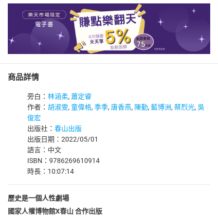
商品詳情
旁白：
林涵柔
,
蕭定睿
作者：
胡淑雯
,
童偉格
,
季季
,
唐香燕
,
陳勤
,
藍博洲
,
蔡烈光
,
吳
俊宏
出版社：
春山出版
出版日期：2022/05/01
語言：中文
ISBN：9786269610914
時長：10:07:14
歷史是一個人性劇場
國家人權博物館X春山 合作出版