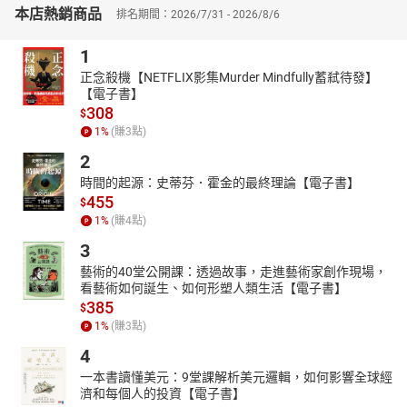
■卷三 她的花並不沉重 Her Flower Is Not Heavy
本店熱銷商品
排名期間：2026/7/31 - 2026/8/6
季季 行走的樹：追懷我與「民主臺灣聯盟」案的時代［節選］（朗
讀者：林涵柔）
1
唐香燕 一九七九，動盪美麗島：側記唐文標（朗讀者：林涵柔）
正念殺機【NETFLIX影集Murder Mindfully蓄弒待發】
【電子書】
唐香燕 心內彈琵琶──回憶蘇慶黎和蘇媽媽蕭不纏（朗讀者：林涵
308
$
柔）
1
%
(賺
3
點)
陳勤口述 天空在屋頂的那一端 （朗讀者：林涵柔）
2
藍博洲 歐巴桑（朗讀者：林涵柔）
時間的起源：史蒂芬．霍金的最終理論【電子書】
蔡烈光 陳年往事話朱家［節選］（朗讀者：林涵柔）
455
$
吳俊宏 永不開花的枯葦（朗讀者：蕭定睿）
1
%
(賺
4
點)
剪輯工程：藝昇國際有限公司
3
音樂版權
藝術的40堂公開課：透過故事，走進藝術家創作現場，
Story blocks
看藝術如何誕生、如何形塑人類生活【電子書】
385
$
Author / Artist: Adrian
1
%
(賺
3
點)
Website: https://www.storyblocks.com/audio/stock/separation-
4
bomc7ttadkjwlrzot.html
一本書讀懂美元：9堂課解析美元邏輯，如何影響全球經
【主編】
濟和每個人的投資【電子書】
胡淑雯