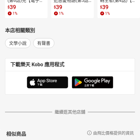
(第6話)完【電子
近戀愛物語(第5話)
轉生者(第4話)【電
◎唐香燕（一九五二～）
書】
【電子書】
子書】
39
39
39
$
$
$
生於臺灣高雄，東海大學中文系畢業，歷任中學國文教師、《漢
1
%
1
%
1
%
聲》雜誌社編輯、格林出版社編輯。著有《阿牛與我》、《貓先生
的女友和貓小姐的男友》、《彩虹紋面》、《草地郎入神仙府》、
本店相關類別
《長歌行過美麗島》、《時光悠悠美麗島》等。
◎陳勤（一九二二～二○一七）
文學小說
有聲書
臺北景美人，原名高勤，後因被領養，改姓陳。從小愛讀書，一九
三八年自第三高女（今中山女中）畢業後，開始任教，戰後一九四
七年一月調任福星國小，一九五○年結婚後，因與郭琇琮之妻林雪嬌
下載樂天 Kobo 應用程式
有往來遭牽連，於當年五月十三日在學校遭逮捕，判刑五年，被捕
時已懷孕，曾帶著大女兒在獄中生活達一年半，後被送至綠島新生
訓導處，一九五五年十一月二十九日自生教所出獄，失去自由五年
六個月又十六天。
◎藍博洲（一九六○～）
一九八三年開始小說創作，曾任職《人間》雜誌，時報出版公司特
約主編，中央大學「新銳文化工作坊」主持教授，TVBS《臺灣思想
繼續逛其他店舖
起》製作人，東華大學駐校作家。現專事寫作。代表作小說有《藤
纏樹》、《臺北戀人》等，報導文學有《幌馬車之歌》、《臺灣好
女人》等，歷史報導有《紅色客家庄》、《麥浪歌詠隊》、《消逝
相似商品
由飛比價格提供的資訊
在二二八迷霧中的王添灯》、《臺共黨人的悲歌》等。