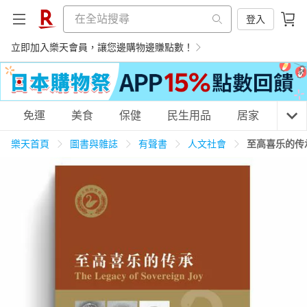
登入
立即加入樂天會員，讓您邊購物邊賺點數！
購物網分類
免運
美食
保健
民生用品
居家
3C
樂天首頁
圖書與雜誌
有聲書
人文社會
至高喜乐的传承 Th
天天免運
美食蛋糕
養生保健
民生用品
居家生活
3C家電
運動休閒
親子玩具
女裝
男裝
化妝保養
情趣用品