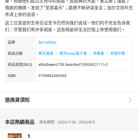
奉，帮助他们胜过生命中的瑕疵。因恩典的大能，奥古斯丁摆脱了
情欲的捆绑，发现了“至高喜乐”；路德不断研读圣言；加尔文则毕生
传讲上帝的话语。
这三位圣徒的生命见证至今仍然向我们说话，他们的不完全告诉我
们：尽管我们有许多瑕疵，这些瑕疵却无法拦阻上帝使用我们。
品牌
Be Faithful
商品分類
樂天首頁
樂天Kobo電子書
有聲書
命理宗教
商品貨號(SKU)
e9bdbeee-b758-3ece-8ed7-0900621111c1
ISBN
9798882446368
退換貨須知
本店熱銷商品
排名期間：2026/7/30 - 2026/8/5
1