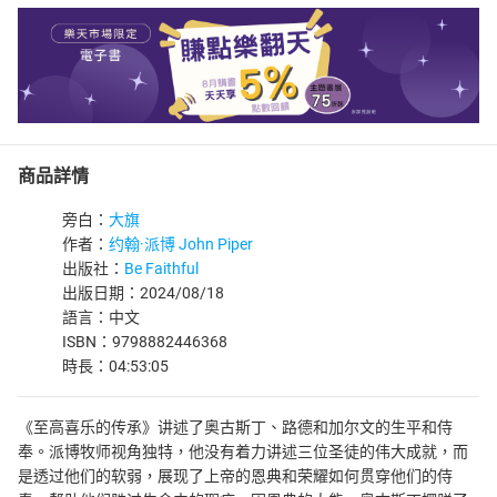
商品詳情
旁白：
大旗
作者：
约翰·派博 John Piper
出版社：
Be Faithful
出版日期：2024/08/18
語言：中文
ISBN：9798882446368
時長：04:53:05
《至高喜乐的传承》讲述了奥古斯丁、路德和加尔文的生平和侍
奉。派博牧师视角独特，他没有着力讲述三位圣徒的伟大成就，而
是透过他们的软弱，展现了上帝的恩典和荣耀如何贯穿他们的侍