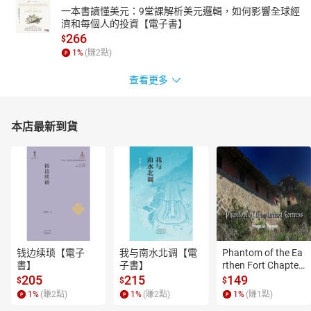
一本書讀懂美元：9堂課解析美元邏輯，如何影響全球經
濟和每個人的投資【電子書】
266
$
1
%
(賺
2
點)
查看更多
本店最新到貨
钱边续琐【電子
我与南水北调【電
Phantom of the Ea
書】
子書】
rthen Fort Chapter
 4【有聲書】
205
215
149
$
$
$
1
%
(賺
2
點)
1
%
(賺
2
點)
1
%
(賺
1
點)