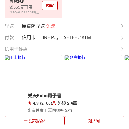
50
$
折
領取
滿555元可用
2026/08/09 15:59
截止
配送
無實體配送
免運
付款
信用卡／LINE Pay／AFTEE／ATM
信用卡優惠
樂天Kobo電子書
4.9
(2188)
追蹤
2.4萬
出貨速度
1 天
回應率
57%
追蹤店家
逛店舖