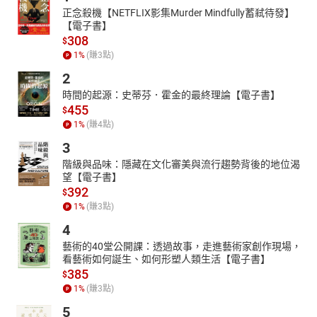
正念殺機【NETFLIX影集Murder Mindfully蓄弒待發】
【電子書】
308
$
1
%
(賺
3
點)
2
時間的起源：史蒂芬．霍金的最終理論【電子書】
455
$
1
%
(賺
4
點)
3
階級與品味：隱藏在文化審美與流行趨勢背後的地位渴
望【電子書】
392
$
1
%
(賺
3
點)
4
藝術的40堂公開課：透過故事，走進藝術家創作現場，
看藝術如何誕生、如何形塑人類生活【電子書】
385
$
1
%
(賺
3
點)
5