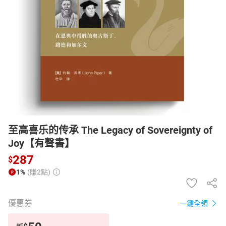
日本購物
電子/紙本書
HOT
至高喜乐的传承 The Legacy of Sovereignty of
Joy【有聲書】
287
$
1%
(賺2點)
優惠券
一鍵全領