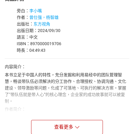
旁白：
李小嘴
作者：
曾仕强，杨智雄
出版社：
东方视角
出版日期：2024/09/30
語言：中文
ISBN：8970000019706
時長：04:49:43
内容简介：
本书立足于中国人的特性，充分发掘和利用易经中的团队管理智
慧，畅谈带队伍必须解决的分工协作、合理授权、协调沟通、文化
建设、领导激励等问题，化成了可落地、可执行的解决方案。掌握
了“带队伍就是带人心”的核心理念，企业家的成功故事就可以被复
制。
作者简介：
曾仕强，中国式管理之父，当今中国极具影响力的管理大师与国学
大师。台湾交通大学教授，台湾师范大学教授。英国莱斯特大学管
查看更多
理哲学博士，美国杜鲁门州立大学行政管理硕士。研究中国管理哲