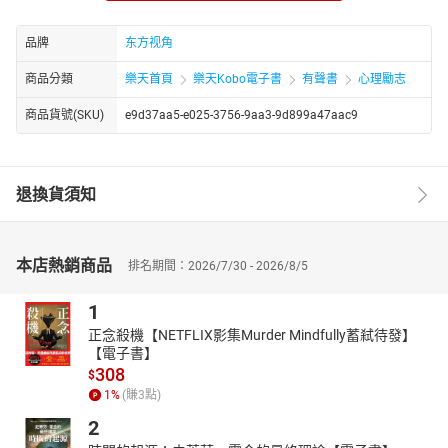
学三十年，首倡中国式管理，名动政商学界，享誉海内外。
曾仕强先生深谙中国传统文化与西方管理学，学问渊深，世情洞
品牌
东方视角
达。他是央视《百家讲坛》最受欢迎的主讲专家之一，以深厚的中
国文化功底和中西贯通的渊博学识在中国管理界独领风骚。
商品分類
樂天首頁
樂天Kobo電子書
有聲書
心理勵志
商品貨號(SKU)
e9d37aa5-e025-3756-9aa3-9d899a47aac9
退換貨須知
本店熱銷商品
排名期間：2026/7/30 - 2026/8/5
1
正念殺機【NETFLIX影集Murder Mindfully蓄弒待發】
【電子書】
308
$
1
%
(賺
3
點)
2