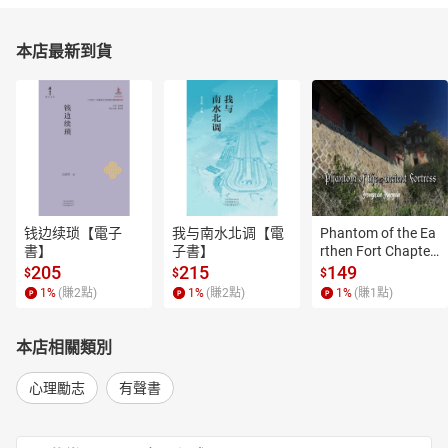
本店最新到貨
钱边续琐【電子
我与南水北调【電
Phantom of the Ea
書】
子書】
rthen Fort Chapter
 4【有聲書】
205
215
149
$
$
$
1
%
(賺
2
點)
1
%
(賺
2
點)
1
%
(賺
1
點)
本店相關類別
心理勵志
有聲書