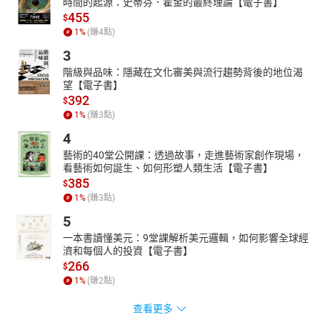
時間的起源：史蒂芬．霍金的最終理論【電子書】
455
$
1
%
(賺
4
點)
3
階級與品味：隱藏在文化審美與流行趨勢背後的地位渴
望【電子書】
392
$
1
%
(賺
3
點)
4
藝術的40堂公開課：透過故事，走進藝術家創作現場，
看藝術如何誕生、如何形塑人類生活【電子書】
385
$
1
%
(賺
3
點)
5
一本書讀懂美元：9堂課解析美元邏輯，如何影響全球經
濟和每個人的投資【電子書】
266
$
1
%
(賺
2
點)
查看更多