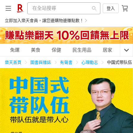
登入
立即加入樂天會員，讓您邊購物邊賺點數！
購物網分類
免運
美食
保健
民生用品
居家
3C
樂天首頁
圖書與雜誌
有聲書
心理勵志
中国式带队伍
天天免運
美食蛋糕
養生保健
民生用品
居家生活
3C家電
運動休閒
親子玩具
女裝
男裝
化妝保養
情趣用品