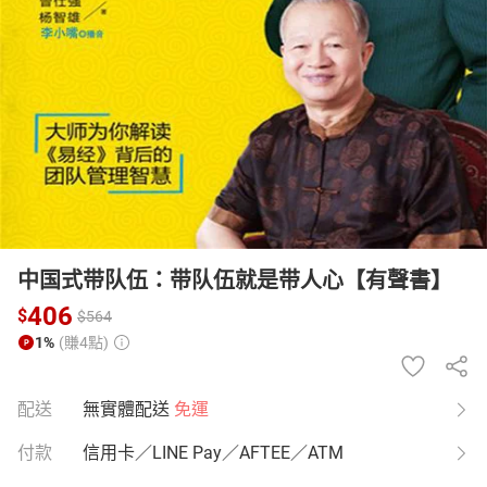
日本購物
電子/紙本書
HOT
中国式带队伍：带队伍就是带人心【有聲書】
406
$
$
564
1%
(賺4點)
配送
無實體配送
免運
付款
信用卡／LINE Pay／AFTEE／ATM