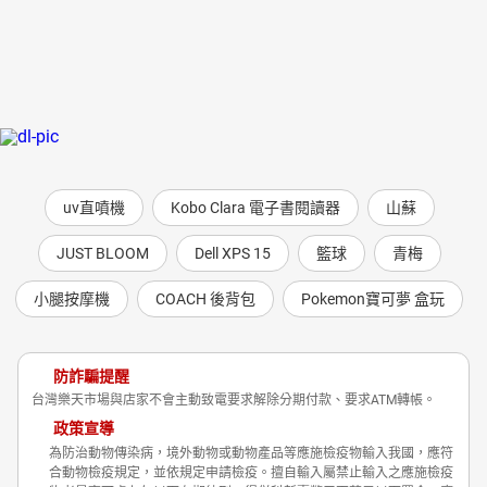
uv直噴機
Kobo Clara 電子書閱讀器
山蘇
JUST BLOOM
Dell XPS 15
籃球
青梅
小腿按摩機
COACH 後背包
Pokemon寶可夢 盒玩
防詐騙提醒
台灣樂天市場與店家不會主動致電要求解除分期付款、要求ATM轉帳。
政策宣導
為防治動物傳染病，境外動物或動物產品等應施檢疫物輸入我國，應符
合動物檢疫規定，並依規定申請檢疫。擅自輸入屬禁止輸入之應施檢疫