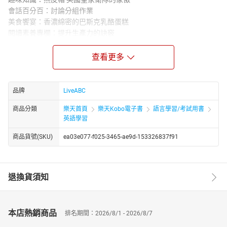
會話百分百：討論分組作業
美食饗宴：香濃綿密的巴斯克乳酪蛋糕
閱讀素養專欄：提升生產力的訣竅
寫作練習：翻譯寫作
環保與生活：碳匯 對抗全球暖化的解方
查看更多
CNN主播教你說英語：晶片大廠輝達市值突破一兆美元
混合題型：巴黎艾菲爾鐵塔與紐約自由女神像
情境對話：露營用品與器具／來去露營吧！
品牌
LiveABC
人物側寫：星途無量的新生代女演員 瑪雅．霍克
商品分類
樂天首頁
樂天Kobo電子書
語言學習/考試用書
主題式寫作：撰寫描寫文
英語學習
科技新知：ChatGPT 奇蹟？抑或是危機？
安全知識：消防安全 辨別事實與虛構，提升火場逃生機會
商品貨號(SKU)
ea03e077-f025-3465-ae9d-153326837f91
★電子書無提供點讀功能及互動學習軟體下載。
退換貨須知
本店熱銷商品
排名期間：2026/8/1 - 2026/8/7