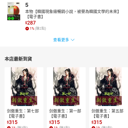
5
本物【韓國現象級暢銷小說，被譽為韓國文學的未來】
【電子書】
287
$
1
%
(賺
2
點)
查看更多
本店最新到貨
剑傲重生：第七部
剑傲重生：第一部
剑傲重生：第五部
【電子書】
【電子書】
【電子書】
315
315
315
$
$
$