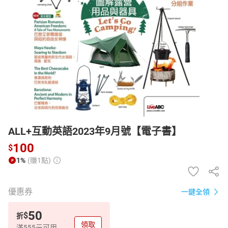
日本購物
電子/紙本書
HOT
ALL+互動英語2023年9月號【電子書】
100
$
1%
(賺1點)
優惠券
一鍵全領
50
$
折
領取
滿555元可用