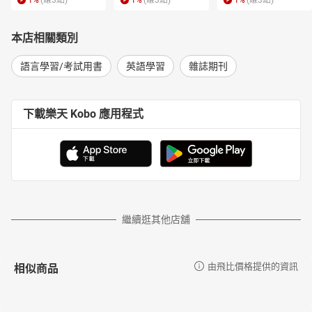
1
%
(賺
3
點)
1
%
(賺
3
點)
1
%
(賺
3
點)
本店相關類別
語言學習/考試用書
英語學習
雜誌期刊
下載樂天 Kobo 應用程式
繼續逛其他店舖
相似商品
由飛比價格提供的資訊