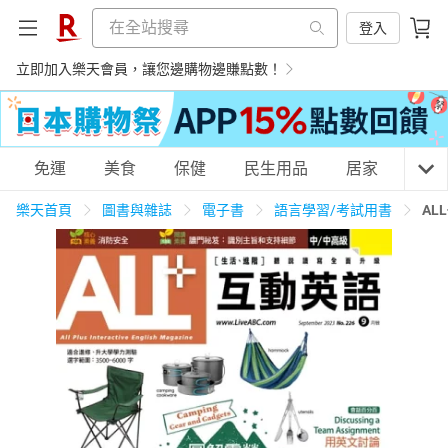
登入
立即加入樂天會員，讓您邊購物邊賺點數！
購物網分類
免運
美食
保健
民生用品
居家
3C
樂天首頁
圖書與雜誌
電子書
語言學習/考試用書
AL
天天免運
美食蛋糕
養生保健
民生用品
居家生活
3C家電
運動休閒
親子玩具
女裝
男裝
化妝保養
情趣用品