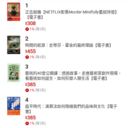
1
正念殺機【NETFLIX影集Murder Mindfully蓄弒待發】
【電子書】
308
$
1
%
(賺
3
點)
2
時間的起源：史蒂芬．霍金的最終理論【電子書】
455
$
1
%
(賺
4
點)
3
藝術的40堂公開課：透過故事，走進藝術家創作現場，
看藝術如何誕生、如何形塑人類生活【電子書】
385
$
1
%
(賺
3
點)
4
扁平時代：演算法如何限縮我們的品味與文化【電子
書】
385
$
1
%
(賺
3
點)