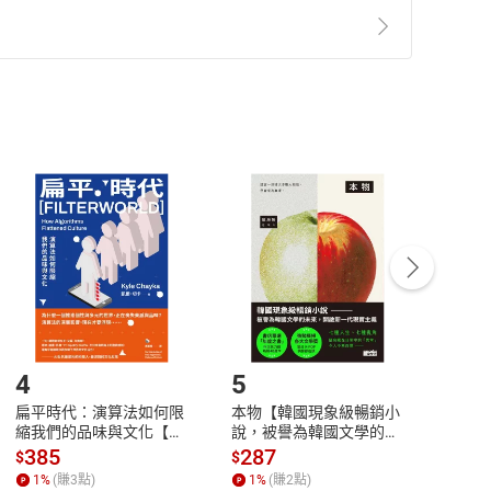
準則
第
2
條第
5
款之規定，「非以有形媒介提供之數位
，不適用消保法第
19
條第
1
項七日內無條件退貨之規
非以有形媒介提供之數位內容，消費者同意若訂購後
付款
方式
完成
訂單
中點選「瀏覽訂單明細」
>
「申請取消訂單
/
退
Payment
Complete
/退貨。
登入帳號，下載書籍後看書
4
5
6
扁平時代：演算法如何限
本物【韓國現象級暢銷小
蛋白
縮我們的品味與文化【電
說，被譽為韓國文學的未
版）─
子書】
來】【電子書】
秘密
385
287
24
$
$
$
一本
1
%
(賺
3
點)
1
%
(賺
2
點)
1
%