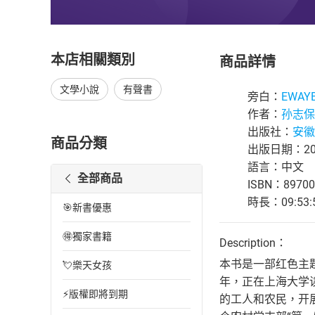
本店相關類別
商品詳情
文學小說
有聲書
旁白：
EWAY
作者：
孙志保
出版社：
安徽
商品分類
出版日期：202
語言：中文
全部商品
ISBN：89700
時長：09:53:
🎯新書優惠
🉐獨家書籍
Description：
本书是一部红色主
💘樂天女孩
年，正在上海大学
⚡版權即將到期
的工人和农民，开