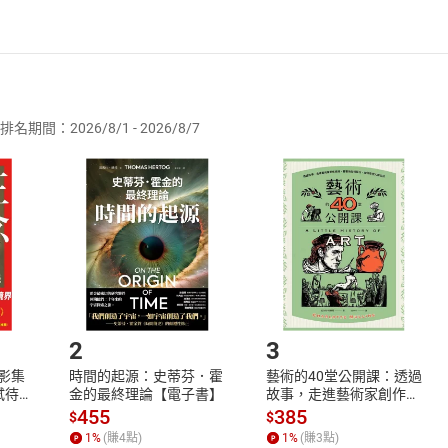
者保護法
第
19
條第
1
項後段
暨
通訊交易解除權合理例外情事適用
供即為完成之線上服務，經消費者事先同意始提供。」 之商品
排名期間：2026/8/1 - 2026/8/7
訂購本店鋪之商品即代表知悉本店鋪所銷售之商品為電子書，屬
取電子書，不得請求退貨退款。
品
放入
購物車
登入
帳號
欲取消訂單或辦理退貨時，請登入樂天市場，並於「我的訂單」
Shopping cart
Login
將依您的申請進行審核，待審核通過後將為您辦理退款事宜。
市場須以整筆訂單為單位進行取消/退貨，恕無法以單支商品取消
如何開始使用？
.選擇閱讀載具
Step2.
2
3
X影集
時間的起源：史蒂芬．霍
藝術的40堂公開課：透過
蓄弒待
金的最終理論【電子書】
故事，走進藝術家創作現
場，看藝術如何誕生、如
455
385
$
$
何形塑人類生活【電子
1
%
(賺
4
點)
1
%
(賺
3
點)
書】