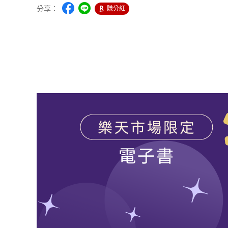
分享：
賺分紅