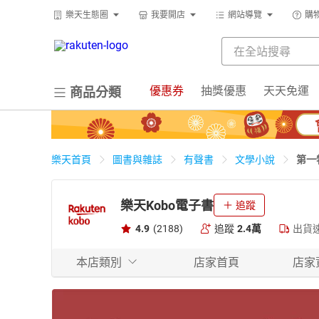
樂天生態圈
我要開店
網站導覽
購
優惠券
抽獎優惠
天天免運
商品分類
第一
樂天首頁
圖書與雜誌
有聲書
文學小說
樂天Kobo電子書
追蹤
4.9
(2188)
追蹤
2.4萬
出貨
本店類別
店家首頁
店家