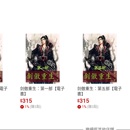
式
退換貨規範
、LINE PAY、AFTEE
本店是否提供消費者保護法七日猶
之權利，遽消費者保護法及通訊交
電子
剑傲重生：第一部【電子
剑傲重生：第五部【電子
除權合理例外情事適用準則，依商
書】
書】
質各有不同規定。詳細退換貨說明
315
315
$
$
照各商品說明。
1
%
(賺
3
點)
1
%
(賺
3
點)
詳細說明
繼續逛其他店舖