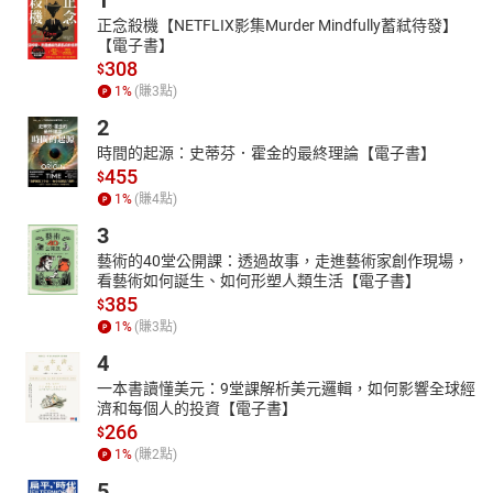
1
正念殺機【NETFLIX影集Murder Mindfully蓄弒待發】
【電子書】
308
$
1
%
(賺
3
點)
2
時間的起源：史蒂芬．霍金的最終理論【電子書】
455
$
1
%
(賺
4
點)
3
藝術的40堂公開課：透過故事，走進藝術家創作現場，
看藝術如何誕生、如何形塑人類生活【電子書】
385
$
1
%
(賺
3
點)
4
一本書讀懂美元：9堂課解析美元邏輯，如何影響全球經
濟和每個人的投資【電子書】
266
$
1
%
(賺
2
點)
5