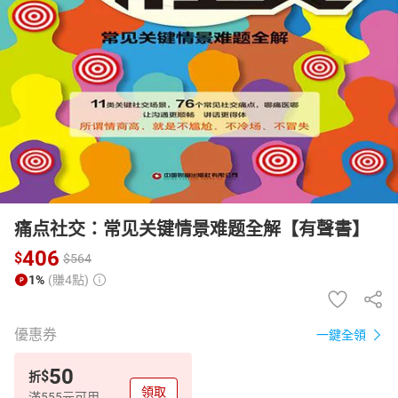
日本購物
電子/紙本書
HOT
痛点社交：常见关键情景难题全解【有聲書】
406
$
$
564
1%
(賺4點)
優惠券
一鍵全領
50
$
折
領取
滿555元可用