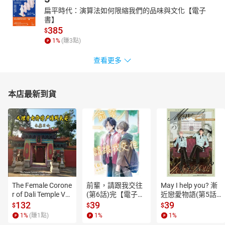
扁平時代：演算法如何限縮我們的品味與文化【電子
書】
385
$
1
%
(賺
3
點)
查看更多
本店最新到貨
The Female Corone
前輩，請跟我交往
May I help you? 漸
r of Dali Temple Vo
(第6話)完【電子
近戀愛物語(第5話)
l.6【有聲書】
書】
【電子書】
132
39
39
$
$
$
1
%
(賺
1
點)
1
%
1
%