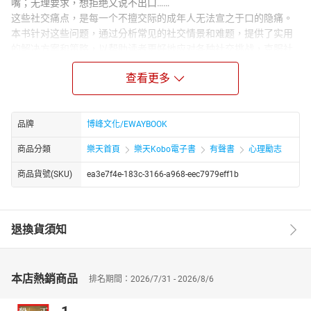
嘴；无理要求，想拒绝又说不出口……
这些社交痛点，是每一个不擅交际的成年人无法宣之于口的隐痛。
本书针对这些问题，通过分析常见的社交情景和难题，提供了实用
的解决方案和策略，以帮助读者更好地应对各种社交挑战，克服社
交困难，提升社交技巧，并在各种社交情景中更加自信和成功地与
查看更多
他人进行交流。无论是在工作场合、社交聚会还是日常生活中，读
者可以从中获取实用的指导和建议，应对各种社交难题，解决社交
痛点。
品牌
博峰文化/EWAYBOOK
作者简介：
邓标，资深撰稿人。其人喜读书，爱钓鱼，关心时事，好思考，对
商品分類
樂天首頁
樂天Kobo電子書
有聲書
心理勵志
经济、管理、文化、历史等方面都有着深入的研究和独到见解。文
商品貨號(SKU)
ea3e7f4e-183c-3166-a968-eec7979eff1b
风细腻而不失豪放，文字平和而不乏犀利，使人读之如品醇酒，滋
味纵横。
退換貨須知
本店熱銷商品
排名期間：2026/7/31 - 2026/8/6