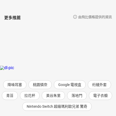
更多推薦
由飛比價格提供的資訊
降噪耳塞
桃園憐奈
Google 電視盒
绗縫外套
青苔
拉花杯
美谷朱里
落地門
電子衣櫥
Nintendo Switch 超級瑪利歐兄弟 驚奇