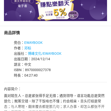
商品詳情
旁白：
EWAYBOOK
作者：
邓标
出版社：
博峰文化/EWAYBOOK
出版日期：2024/12/14
語言：中文
ISBN：8970000027378
時長：04:27:40
内容简介：
面对陌生人，总是紧张得手足无措；遇到领导，语言功能总是突然
退化；觥筹交错，除了干饭啥也不懂；约会相亲，舌头打结是常
态；与人寒暄，翻来覆去都是那几句；求人办事，却怎么都张不开