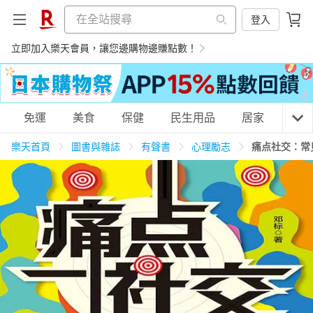
登入
立即加入樂天會員，讓您邊購物邊賺點數！
購物網分類
免運
美食
保健
民生用品
居家
3C
樂天首頁
圖書與雜誌
有聲書
心理勵志
痛点社交：常
天天免運
美食蛋糕
養生保健
民生用品
居家生活
3C家電
運動休閒
親子玩具
女裝
男裝
化妝保養
情趣用品