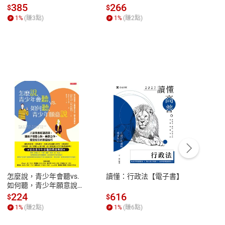
場，看藝術如何誕生、如
全球經濟和每個人的投資
來】
385
266
28
$
$
$
何形塑人類生活【電子
【電子書】
1
%
(賺
3
點)
1
%
(賺
2
點)
1
%
書】
客服資訊
豫期
服務時間：週一到週五 10:00-12:00、
易解
13:00-17:00 (國定假日及例假日休息)
怎麼說，青少年會聽vs.
讀懂：行政法【電子書】
【國
品性
客服電話：0080-1857077
如何聽，青少年願意說
論語
【電子書】
篇】
請參
客服信箱：
聯絡店家
224
616
38
$
$
$
講解
1
%
(賺
2
點)
1
%
(賺
6
點)
1
%
霸弟
生格