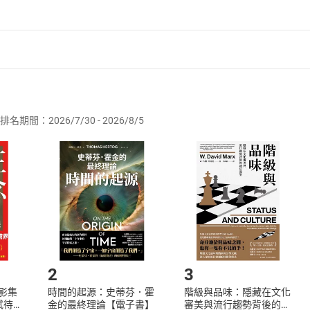
者保護法
第
19
條第
1
項後段
暨
通訊交易解除權合理例外情事適用
供即為完成之線上服務，經消費者事先同意始提供。」 之商品
排名期間：2026/7/30 - 2026/8/5
訂購本店鋪之商品即代表知悉本店鋪所銷售之商品為電子書，屬
取電子書，不得請求退貨退款。
品
放入
購物車
登入
帳號
欲取消訂單或辦理退貨時，請登入樂天市場，並於「我的訂單」
Shopping cart
Login
將依您的申請進行審核，待審核通過後將為您辦理退款事宜。
市場須以整筆訂單為單位進行取消/退貨，恕無法以單支商品取消
如何開始使用？
.選擇閱讀載具
Step2.
2
3
X影集
時間的起源：史蒂芬．霍
階級與品味：隱藏在文化
蓄弒待
金的最終理論【電子書】
審美與流行趨勢背後的地