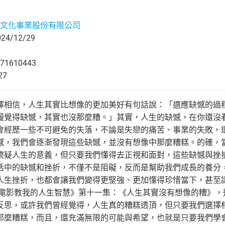
文化事業股份有限公司
4/12/29
71610443
27
擇相信，人生其實比想像的更加美好有句話說：「適應缺憾的過
慢覺得缺憾，其實也沒那麼糟。」其實，人生的缺憾，在你還沒
會經歷一些不可避免的失落，不論是失戀的痛苦、事業的失敗，
憾，我們會逐漸發現這些缺憾，並沒有想像中那麼糟糕。的確，
懷疑人生的意義，但只要我們懂得去正視和面對，這些缺憾與挫
活中的缺憾和挫折，不僅不是阻礙，反而是幫助我們成長的養分
人生挫折，也都會讓我們變得更堅強、更加懂得珍惜當下，甚至
《電影教我的人生智慧》第十一集：《人生其實沒有想像的糟》
反思，或許我們曾經覺得，人生真的糟糕透頂，但只要我們選擇
那麼糟糕，而且，還充滿無限的可能與希望，也就是只要我們學