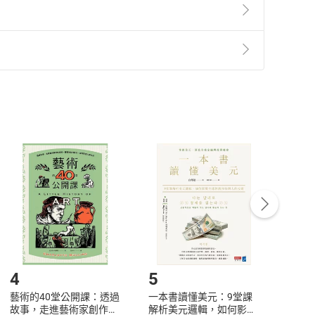
準則
第
2
條第
5
款之規定，「非以有形媒介提供之數位
，不適用消保法第
19
條第
1
項七日內無條件退貨之規
非以有形媒介提供之數位內容，消費者同意若訂購後
付款
方式
完成
訂單
中點選「瀏覽訂單明細」
>
「申請取消訂單
/
退
Payment
Complete
/退貨。
登入帳號，下載書籍後看書
4
5
6
藝術的40堂公開課：透過
一本書讀懂美元：9堂課
本物
故事，走進藝術家創作現
解析美元邏輯，如何影響
說，