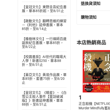
退換貨須知
【皇冠文化】東野圭吾紀念書
展，單本85折起，至8/31止
購物須知
退換貨規定：
【啟動文化】翻轉思維的練習
－《利他》延伸書展，單本
(
一
)
依
消費
85折，至8/14止
內容或一經提
購書須知
定。
【橡樹林文化】一行禪師百歲
本店熱銷商品
誕辰紀念書展，單本85折，
(
二
)
消費者
至8/22止
且已下載
/
存
挑選
商
【校園書房】AI世代的職場大
退貨方式：您
Choose
人學！新書$250、單本88
貨」，本店鋪
折，至8/31止
請注意，樂天
購書後，
【蓋亞文化】黃易作品展，單
本85折、套書75折，至8/20
止
Step1
【皇冠文化】《曉星》、《白
1
雪公主殺人事件【童話破滅
版】》新書延伸書展，單本
正念殺機【NETFLI
88折，至8/31止
Murder Mindfully