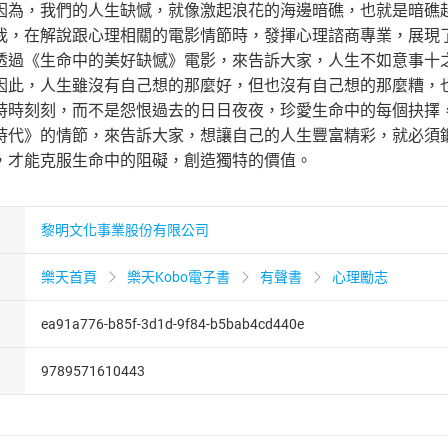
因為，我們的人生缺憾，就像激起浪花的海邊暗礁，也就是暗礁
我，在解說跟心理相關的電影情節時，發揮心理諮商專業，展現
透過《生命中的美好缺憾》電影，來告訴大家，人生不如意事十
因此，人生雖沒有自己想的那麼好，但也沒有自己想的那麼糟，
時時刻刻，而不是怨恨過去的日日夜夜，珍愛生命中的每個抉擇
時代》的情節，來告訴大家，想讓自己的人生豐富精彩，就必須
，才能克服生命中的阻礙，創造獨特的價值。
黎明文化事業股份有限公司
樂天首頁
樂天Kobo電子書
有聲書
心理勵志
ea91a776-b85f-3d1d-9f84-b5bab4cd440e
9789571610443