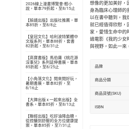
想像的更加美好，
2026線上漫畫博覽會-輕小
說，單本79折起，至8/15止
身為臨床心理師的
以在書中聽到，我
【臉譜出版】出版社推薦，單
就已經值得欣慰，
本85折，至8/8止
家，愛惜生命中的
【皇冠文化】哈利波特繁體中
過電影《我的少女
文版系列，單本88折，套書
82折起，至8/31止
與視野，如此一來
【高寶書版】馬伯庸《桃花源
沒事兒》系列延伸書展，單本
品牌
85折起，至8/25止
【小角落文化】閱來閱好玩，
商品分類
暑期書展，單本82折，至
8/16止
商品貨號(SKU)
【大牌出版 x 一起來出版】全
書系，單本85折，至8/13止
ISBN
【聯經出版】吃好油降血糖，
從控醣到舒壓的全方位健康提
案，單本85折，至7/31止