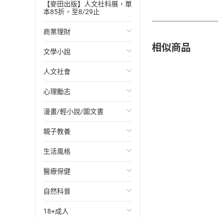
【麥田出版】人文社科展，單
本85折，至8/29止
商業理財
相似商品
文學小說
投資理財
人文社會
經濟/趨勢
歐美文學
心理勵志
財務/金融
日本文學
國際關係
漫畫/輕小說/圖文書
管理/領導
韓國文學
政治
心靈成長/情緒
親子教養
職場工作術
華文文學
社會科學
人際關係
輕小說
生活風格
成功法
經典文學
台灣/中國歷史
兩性關係
奇幻/科幻
教育現場
醫療保健
行銷/廣告
成長/家庭生活小說
日/韓歷史
心理學
愛情故事
兒童文學/故事
飲食/食譜
自然科普
傳記
懸疑/推理小說
其他歷史/史學
職場/社會寫實
兒童科普/學習
健身/美顏
健康/養生
18+成人
商務/商學
科幻/奇幻小說
法律
懸疑/推理
育兒百科
運動/遊戲
常見疾病
生物科學