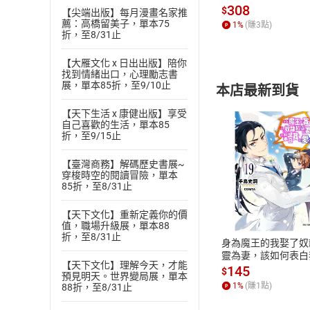
發】【電子書】
308
$
【尖端出版】每月漫畫名家推
薦：高橋留美子，單本75
1
%
(賺
3
點)
折，至8/31止
【大雁文化 x 日出出版】陪你
找到情緒出口，心理勵志書
展，單本85折，至9/10止
本店最新到貨
【天下生活 x 康健出版】享受
自己喜歡的生活，單本85
折，至9/15止
【臺灣商務】解碼歷史書展~
穿梭時空的閱讀冒險，單本
付款方
85折，至8/31止
【天下文化】重新定義你的價
ATM轉帳、信用卡
值，職場升級展，單本88
折，至8/31止
身為魔王的我娶了奴
靈為妻，該如何表白
【天下文化】理解今天，才能
愛？(19)【電子書】
145
$
預見明天。世界變局展，單本
1
%
(賺
1
點)
88折，至8/31止