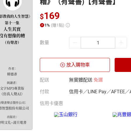
糟》（有聲書)【有聲書】
169
$
1%
(賺1點)
數量
放入購物車
配送
無實體配送
免運
付款
信用卡／LINE Pay／AFTEE／
信用卡優惠