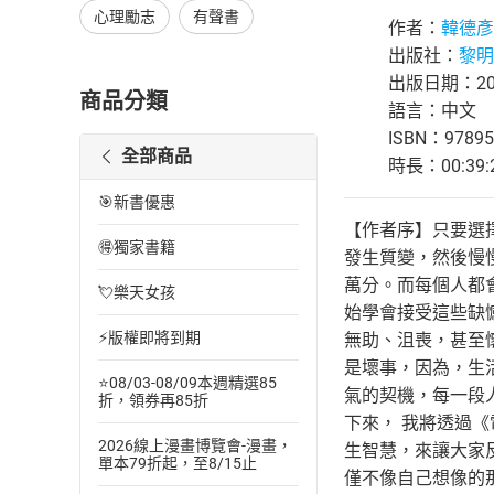
心理勵志
有聲書
作者：
韓德彥
出版社：
黎明
出版日期：202
商品分類
語言：中文
ISBN：97895
全部商品
時長：00:39:
🎯新書優惠
【作者序】只要選
🉐獨家書籍
發生質變，然後慢
萬分。而每個人都
💘樂天女孩
始學會接受這些缺
⚡版權即將到期
無助、沮喪，甚至
是壞事，因為，生
⭐08/03-08/09本週精選85
氣的契機，每一段
折，領券再85折
下來， 我將透過
2026線上漫畫博覽會-漫畫，
生智慧，來讓大家
單本79折起，至8/15止
僅不像自己想像的