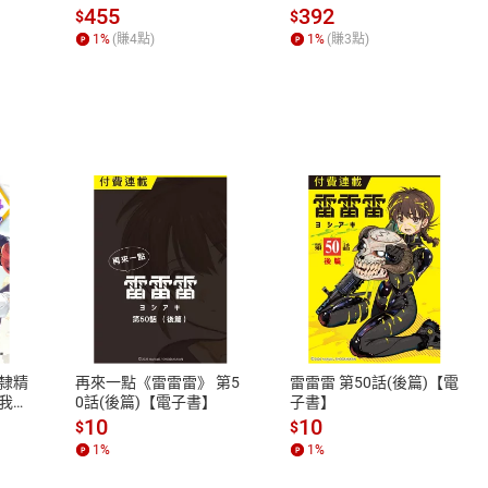
位渴望【電子書】
455
392
$
$
1
%
(賺
4
點)
1
%
(賺
3
點)
式
退換貨規範
、LINE PAY、AFTEE
本店是否提供消費者保護法七日猶
之權利，遽消費者保護法及通訊交
隸精
再來一點《雷雷雷》 第5
雷雷雷 第50話(後篇)【電
除權合理例外情事適用準則，依商
我的
0話(後篇)【電子書】
子書】
質各有不同規定。詳細退換貨說明
10
10
$
$
照各商品說明。
1
%
1
%
詳細說明