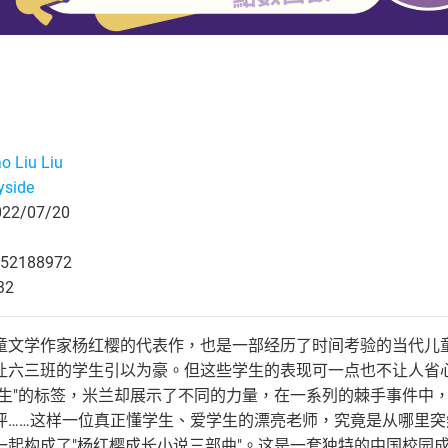
ao Liu Liu
yside
2/07/20
52188972
32
童文学作家杨红樱的代表作，也是一部经历了时间考验的当代儿
让六三班的学生引以为豪。但这些学生的表现可一点也不让人省
差生"的标签，米兰却展示了不同的力量，在一系列的棘手事件中
评……这样一位真正懂学生、爱学生的漂亮老师，究竟是从哪里突
一起构成了"杨红樱成长小说三部曲"。这是一套独特的中国校园