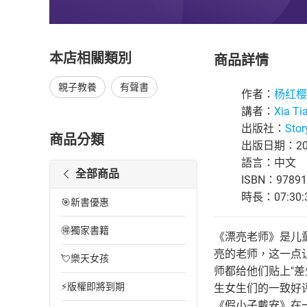
本店相關類別
商品詳情
親子教養
有聲書
作者：
杨红樱
講者：
Xia Ti
出版社：
Stor
商品分類
出版日期：202
語言：中文
全部商品
ISBN：97891
時長：07:30:
🎯新書優惠
🉐獨家書籍
《漂亮老师》是儿
亮的老师，这一点
💘樂天女孩
师都给他们贴上"
⚡版權即將到期
生女生们的一致好
《假小子戴安》在