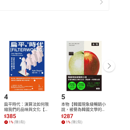
準則
第
2
條第
5
款之規定，「非以有形媒介提供之數位
，不適用消保法第
19
條第
1
項七日內無條件退貨之規
非以有形媒介提供之數位內容，消費者同意若訂購後
付款
方式
完成
訂單
中點選「瀏覽訂單明細」
>
「申請取消訂單
/
退
Payment
Complete
/退貨。
登入帳號，下載書籍後看書
4
5
6
扁平時代：演算法如何限
本物【韓國現象級暢銷小
蛋白
縮我們的品味與文化【電
說，被譽為韓國文學的未
版）─
子書】
來】【電子書】
秘密
385
287
24
$
$
$
一本
1
%
(賺
3
點)
1
%
(賺
2
點)
1
%