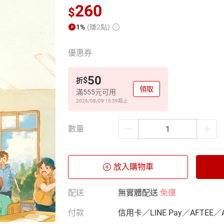
260
$
1%
(賺2點)
優惠券
50
$
折
領取
滿555元可用
2026/08/09 15:59
截止
數量
放入購物車
配送
無實體配送
免運
付款
信用卡／LINE Pay／AFTEE／