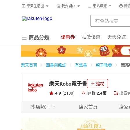
樂天生態圈
我要開店
網站導覽
購
優惠券
抽獎優惠
天天免運
商品分類
漂亮
樂天首頁
圖書與雜誌
有聲書
親子教養
樂天Kobo電子書
追蹤
4.9
(2188)
追蹤
2.4萬
出貨
本店類別
店家首頁
店家