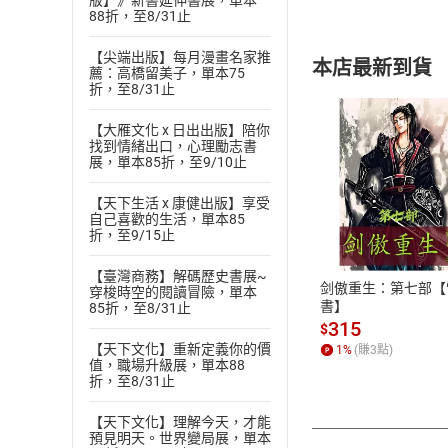
版】》新書延伸書展，單本
88折，至8/31止
【尖端出版】每月漫畫名家推
本店最新到貨
薦：高橋留美子，單本75
折，至8/31止
【大雁文化 x 日出出版】陪你
找到情緒出口，心理勵志書
展，單本85折，至9/10止
【天下生活 x 康健出版】享受
付款方
自己喜歡的生活，單本85
折，至9/15止
ATM轉帳、信用卡
【臺灣商務】解碼歷史書展~
剑傲重生：第七部【
穿梭時空的閱讀冒險，單本
書】
85折，至8/31止
315
$
【天下文化】重新定義你的價
1
%
(賺
3
點)
值，職場升級展，單本88
折，至8/31止
【天下文化】理解今天，才能
預見明天。世界變局展，單本