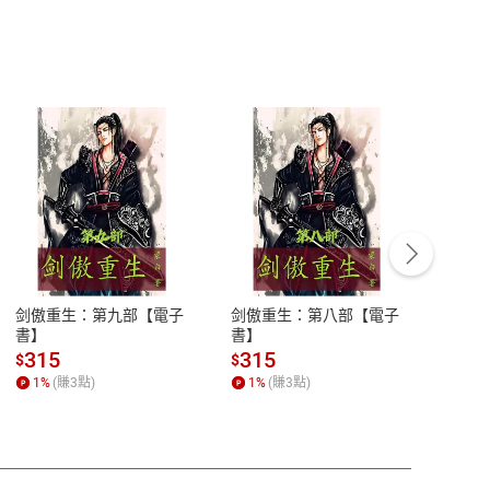
客服資訊
豫期
服務時間：週一到週五 10:00-12:00、
易解
13:00-17:00 (國定假日及例假日休息)
剑傲重生：第九部【電子
剑傲重生：第八部【電子
潜水史
品性
客服電話：0080-1857077
書】
書】
andari
al) Sc
請參
客服信箱：
聯絡店家
315
315
13
$
$
$
r【電
1
%
(賺
3
點)
1
%
(賺
3
點)
1
%