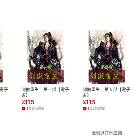
式
退換貨規範
、LINE PAY、AFTEE
本店是否提供消費者保護法七日猶
之權利，遽消費者保護法及通訊交
電子
剑傲重生：第一部【電子
剑傲重生：第五部【電子
除權合理例外情事適用準則，依商
書】
書】
質各有不同規定。詳細退換貨說明
315
315
$
$
照各商品說明。
1
%
(賺
3
點)
1
%
(賺
3
點)
詳細說明
繼續逛其他店舖