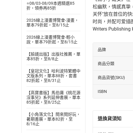
⭐08/03-08/09本週精選85
松幽默，情感真挚
折，領券再85折
关怀"放在首位的
2026線上漫畫博覽會-漫畫，
时尚，并配可爱插图，图文并
單本79折起，至8/15止
Writers Publishing
2026線上漫畫博覽會-輕小
說，單本79折起，至8/15止
品牌
【臉譜出版】出版社推薦，單
本85折，至8/8止
商品分類
【皇冠文化】哈利波特繁體中
文版系列，單本88折，套書
商品貨號(SKU)
82折起，至8/31止
ISBN
【高寶書版】馬伯庸《桃花源
沒事兒》系列延伸書展，單本
85折起，至8/25止
【小角落文化】閱來閱好玩，
退換貨須知
暑期書展，單本82折，至
8/16止