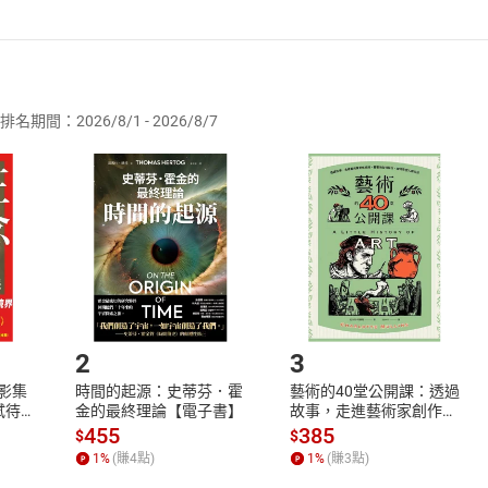
者保護法
第
19
條第
1
項後段
暨
通訊交易解除權合理例外情事適用
供即為完成之線上服務，經消費者事先同意始提供。」 之商品
排名期間：2026/8/1 - 2026/8/7
訂購本店鋪之商品即代表知悉本店鋪所銷售之商品為電子書，屬
取電子書，不得請求退貨退款。
品
放入
購物車
登入
帳號
欲取消訂單或辦理退貨時，請登入樂天市場，並於「我的訂單」
Shopping cart
Login
將依您的申請進行審核，待審核通過後將為您辦理退款事宜。
市場須以整筆訂單為單位進行取消/退貨，恕無法以單支商品取消
如何開始使用？
.選擇閱讀載具
Step2.
2
3
X影集
時間的起源：史蒂芬．霍
藝術的40堂公開課：透過
蓄弒待
金的最終理論【電子書】
故事，走進藝術家創作現
場，看藝術如何誕生、如
455
385
$
$
何形塑人類生活【電子
1
%
(賺
4
點)
1
%
(賺
3
點)
書】