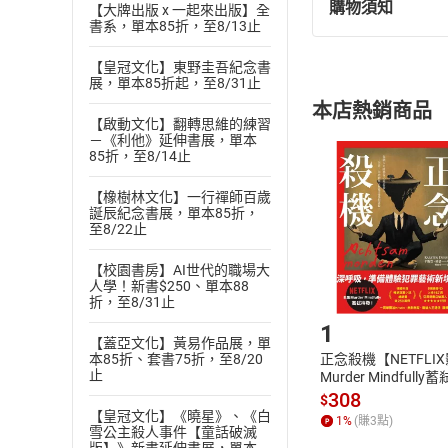
購物須知
【大牌出版 x 一起來出版】全
退換貨規定：
書系，單本85折，至8/13止
(
一
)
依
消費
內容或一經提
【皇冠文化】東野圭吾紀念書
展，單本85折起，至8/31止
購書須知
定。
本店熱銷商品
(
二
)
消費者
【啟動文化】翻轉思維的練習
－《利他》延伸書展，單本
且已下載
/
存
挑選
商
85折，至8/14止
退貨方式：您
Choose
貨」，本店鋪
【橡樹林文化】一行禪師百歲
誕辰紀念書展，單本85折，
請注意，樂天
至8/22止
購書後，
【校園書房】AI世代的職場大
人學！新書$250、單本88
Step1
折，至8/31止
1
【蓋亞文化】黃易作品展，單
正念殺機【NETFLI
本85折、套書75折，至8/20
止
Murder Mindfully
發】【電子書】
308
$
【皇冠文化】《曉星》、《白
1
%
(賺
3
點)
雪公主殺人事件【童話破滅