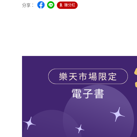
分享：
賺分紅