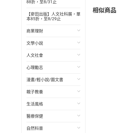
88折，至8/31止
相似商品
【麥田出版】人文社科展，單
本85折，至8/29止
商業理財
文學小說
投資理財
人文社會
經濟/趨勢
歐美文學
心理勵志
財務/金融
日本文學
國際關係
漫畫/輕小說/圖文書
管理/領導
韓國文學
政治
心靈成長/情緒
親子教養
職場工作術
華文文學
社會科學
人際關係
輕小說
生活風格
成功法
經典文學
台灣/中國歷史
兩性關係
奇幻/科幻
教育現場
醫療保健
行銷/廣告
成長/家庭生活小說
日/韓歷史
心理學
愛情故事
兒童文學/故事
飲食/食譜
自然科普
傳記
懸疑/推理小說
其他歷史/史學
職場/社會寫實
兒童科普/學習
健身/美顏
健康/養生