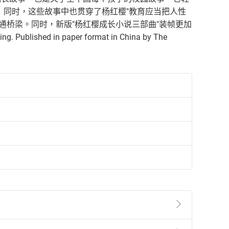
 同时，这些故事中也贯穿了杨红樱"教育应当把人性
通桥梁。同时，新版"杨红樱成长小说三部曲"装帧更加
ed in paper format in China by The