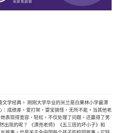
童文学经典。 刚刚大学毕业的米兰是白果林小学最漂
心：成绩差，爱打架，耍宝搞怪，无所不能。当其他老
，她表现得宽容、轻松，不仅处理了问题，还赢得了男
然出现的呢？ 《漂亮老师》《五三班的坏小子》和
成长故事，也是关于全中国每个孩子的校园故事，它轻