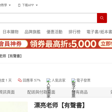
物教學
下載APP
日本購物
品牌旗艦
優惠活動
排行榜
電子書/紙本
老师【有聲書】
速度
1 天
回應率
57%
人氣店家
電子發票
資訊頁面
配送與付款頁面
所有商品
漂亮老师【有聲書】