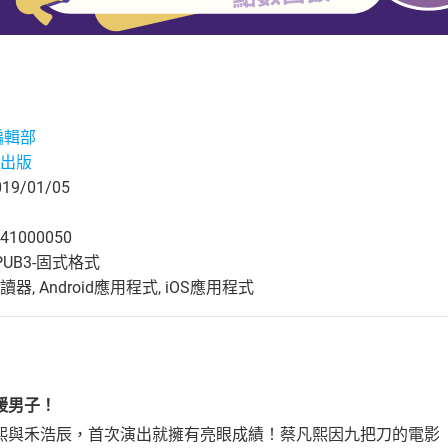
編輯部
出版
9/01/05
41000050
UB3-固式格式
, Android應用程式, iOS應用程式
』
暖男子！
熙與禾浩辰，首次演出就擁有亮眼成績！蔡凡熙因九把刀的電影