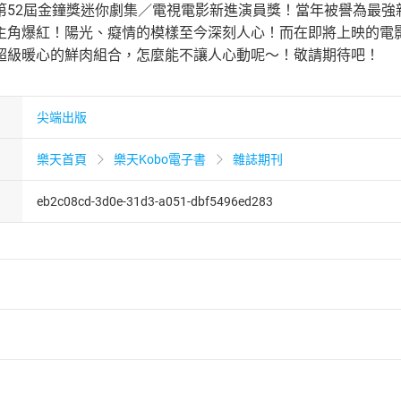
第52屆金鐘獎迷你劇集／電視電影新進演員獎！當年被譽為最強
主角爆紅！陽光、癡情的模樣至今深刻人心！而在即將上映的電
超級暖心的鮮肉組合，怎麼能不讓人心動呢～！敬請期待吧！
尖端出版
樂天首頁
樂天Kobo電子書
雜誌期刊
eb2c08cd-3d0e-31d3-a051-dbf5496ed283
者保護法
第
19
條第
1
項後段
暨
通訊交易解除權合理例外情事適用
供即為完成之線上服務，經消費者事先同意始提供。」 之商品