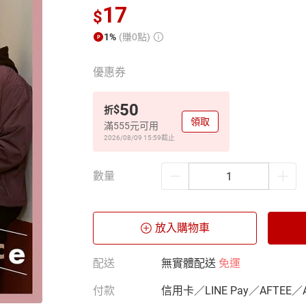
17
$
1%
(賺0點)
優惠券
50
$
折
領取
滿555元可用
2026/08/09 15:59
截止
數量
放入購物車
配送
無實體配送
免運
付款
信用卡／LINE Pay／AFTEE／