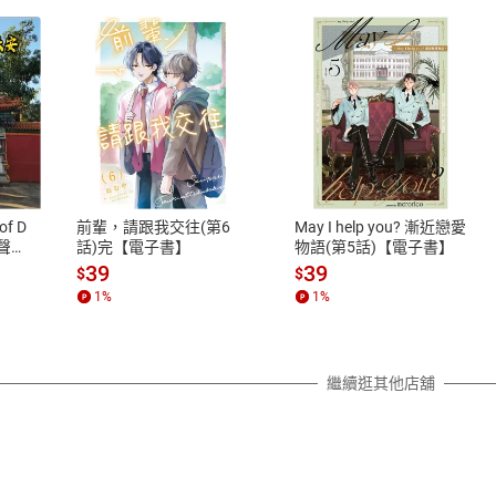
式
退換貨規範
、LINE PAY、AFTEE
本店是否提供消費者保護法七日猶
之權利，遽消費者保護法及通訊交
of D
前輩，請跟我交往(第6
May I help you? 漸近戀愛
除權合理例外情事適用準則，依商
有聲
話)完【電子書】
物語(第5話)【電子書】
質各有不同規定。詳細退換貨說明
39
39
$
$
照各商品說明。
1
%
1
%
詳細說明
繼續逛其他店舖