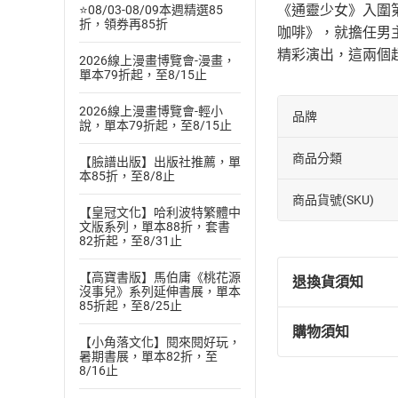
《通靈少女》入圍
⭐08/03-08/09本週精選85
折，領券再85折
咖啡》，就擔任男
精彩演出，這兩個
2026線上漫畫博覽會-漫畫，
單本79折起，至8/15止
2026線上漫畫博覽會-輕小
品牌
說，單本79折起，至8/15止
商品分類
【臉譜出版】出版社推薦，單
本85折，至8/8止
商品貨號(SKU)
【皇冠文化】哈利波特繁體中
文版系列，單本88折，套書
82折起，至8/31止
【高寶書版】馬伯庸《桃花源
退換貨須知
沒事兒》系列延伸書展，單本
85折起，至8/25止
購物須知
退換貨規定：
【小角落文化】閱來閱好玩，
暑期書展，單本82折，至
(
一
)
依
消費
8/16止
內容或一經提