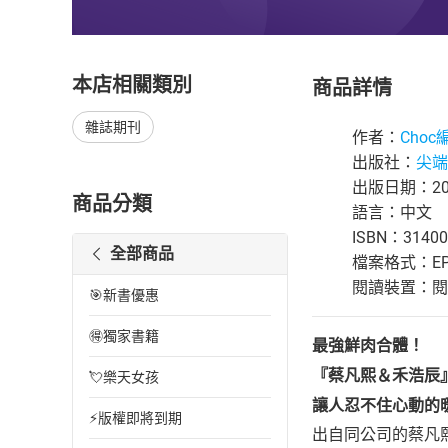
本店相關類別
商品詳情
雜誌期刊
作者：
Choc
出版社：
尖端
出版日期：201
商品分類
語言：中文
ISBN：31400
全部商品
檔案格式：EP
閱讀裝置：閱讀器
🎯新書優惠
🉐獨家書籍
最強鮮肉合體！
『蔡凡熙＆禾浩辰
💘樂天女孩
讓人忍不住心動的
⚡版權即將到期
出自同公司的蔡凡