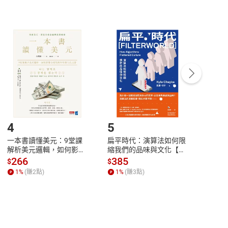
非以有形媒介提供之數位內容，消費者同意若訂購後
付款
方式
完成
訂單
中點選「瀏覽訂單明細」
>
「申請取消訂單
/
退
Payment
Complete
/退貨。
登入帳號，下載書籍後看書
4
5
6
一本書讀懂美元：9堂課
扁平時代：演算法如何限
本物
解析美元邏輯，如何影響
縮我們的品味與文化【電
說，
全球經濟和每個人的投資
子書】
來】
266
385
28
$
$
$
【電子書】
1
%
(賺
2
點)
1
%
(賺
3
點)
1
%