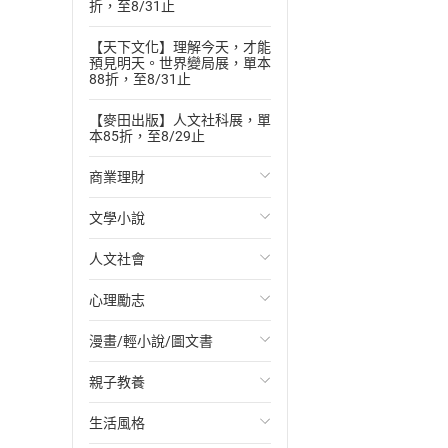
折，至8/31止
【天下文化】理解今天，才能
預見明天。世界變局展，單本
88折，至8/31止
【麥田出版】人文社科展，單
本85折，至8/29止
商業理財
文學小說
投資理財
人文社會
經濟/趨勢
歐美文學
心理勵志
財務/金融
日本文學
國際關係
漫畫/輕小說/圖文書
管理/領導
韓國文學
政治
心靈成長/情緒
親子教養
職場工作術
華文文學
社會科學
人際關係
輕小說
生活風格
成功法
經典文學
台灣/中國歷史
兩性關係
奇幻/科幻
教育現場