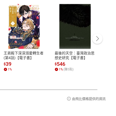
客服資訊
豫期
服務時間：週一到週五 10:00-12:00、
易解
13:00-17:00 (國定假日及例假日休息)
王弟殿下深深溺愛轉生者
最後的天空：臺灣政治思
鬼島
品性
客服電話：0080-1857077
(第4話)【電子書】
想史研究【電子書】
小事
請參
客服信箱：
聯絡店家
39
546
33
$
$
$
1
%
1
%
(賺
5
點)
1
%
由飛比價格提供的資訊