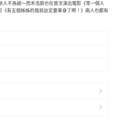
新人不為過～而禾浩辰也在首次演出電影《等一個人
影《有五個姊姊的我就註定要單身了啊！》兩人也都有
準則
第
2
條第
5
款之規定，「非以有形媒介提供之數位
，不適用消保法第
19
條第
1
項七日內無條件退貨之規