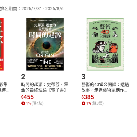
排名期間：2026/7/31 - 2026/8/6
訂購本店鋪之商品即代表知悉本店鋪所銷售之商品為電子書，屬
取電子書，不得請求退貨退款。
品
放入
購物車
登入
帳號
欲取消訂單或辦理退貨時，請登入樂天市場，並於「我的訂單」
Shopping cart
Login
將依您的申請進行審核，待審核通過後將為您辦理退款事宜。
市場須以整筆訂單為單位進行取消/退貨，恕無法以單支商品取消
如何開始使用？
.選擇閱讀載具
Step2.
2
3
X影集
時間的起源：史蒂芬．霍
藝術的40堂公開課：透過
蓄弒待
金的最終理論【電子書】
故事，走進藝術家創作現
場，看藝術如何誕生、如
455
385
$
$
何形塑人類生活【電子
1
%
(賺
4
點)
1
%
(賺
3
點)
書】