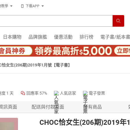
物教學
下載APP
日本購物
品牌旗艦
優惠活動
排行榜
電子書/紙本
OC恰女生(206期)2019年1月號【電子書】
速度
1 天
回應率
57%
人氣店家
電子發票
資訊頁面
配送與付款頁面
所有商品
CHOC恰女生(206期)201