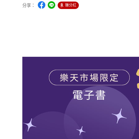
分享：
賺分紅