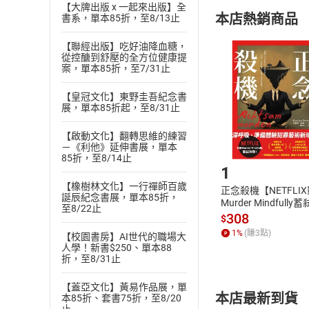
購書須知
定。
【大牌出版 x 一起來出版】全
本店熱銷商品
書系，單本85折，至8/13止
(
二
)
消費者
且已下載
/
存
【聯經出版】吃好油降血糖，
挑選
商
從控醣到舒壓的全方位健康提
退貨方式：您
Choose
案，單本85折，至7/31止
貨」，本店鋪
請注意，樂天
【皇冠文化】東野圭吾紀念書
購書後，
展，單本85折起，至8/31止
【啟動文化】翻轉思維的練習
－《利他》延伸書展，單本
Step1
85折，至8/14止
1
【橡樹林文化】一行禪師百歲
正念殺機【NETFLI
誕辰紀念書展，單本85折，
Murder Mindfully
至8/22止
發】【電子書】
308
$
1
%
(賺
3
點)
【校園書房】AI世代的職場大
人學！新書$250、單本88
折，至8/31止
【蓋亞文化】黃易作品展，單
本店最新到貨
本85折、套書75折，至8/20