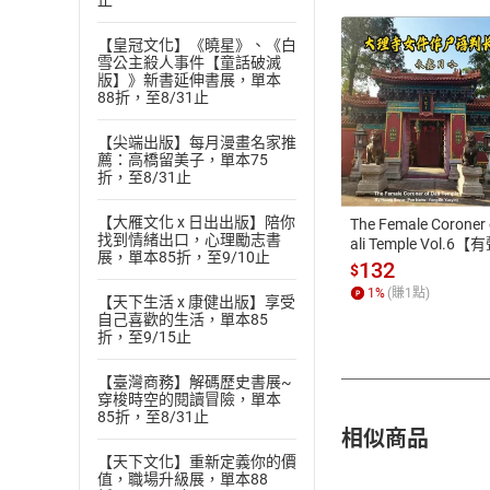
止
【皇冠文化】《曉星》、《白
雪公主殺人事件【童話破滅
版】》新書延伸書展，單本
88折，至8/31止
付款方
【尖端出版】每月漫畫名家推
薦：高橋留美子，單本75
折，至8/31止
ATM轉帳、信用卡
【大雁文化 x 日出出版】陪你
The Female Coroner 
找到情緒出口，心理勵志書
ali Temple Vol.6【
展，單本85折，至9/10止
書】
132
$
1
%
(賺
1
點)
【天下生活 x 康健出版】享受
自己喜歡的生活，單本85
折，至9/15止
【臺灣商務】解碼歷史書展~
穿梭時空的閱讀冒險，單本
85折，至8/31止
相似商品
【天下文化】重新定義你的價
值，職場升級展，單本88