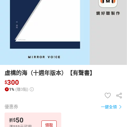
日本購物
電子/紙本書
HOT
虛構的海（十週年版本）【有聲書】
300
$
1%
(賺3點)
優惠券
一鍵全領
50
$
折
領取
滿555元可用