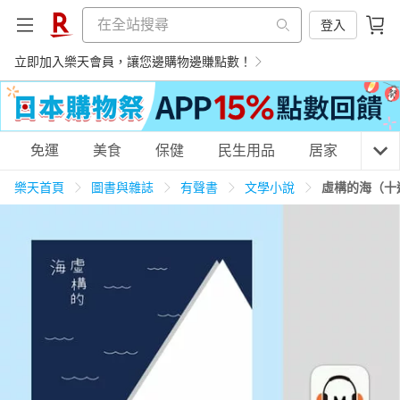
登入
立即加入樂天會員，讓您邊購物邊賺點數！
購物網分類
免運
美食
保健
民生用品
居家
3C
樂天首頁
圖書與雜誌
有聲書
文學小說
虛構的海（十
天天免運
美食蛋糕
養生保健
民生用品
居家生活
3C家電
運動休閒
親子玩具
女裝
男裝
化妝保養
情趣用品