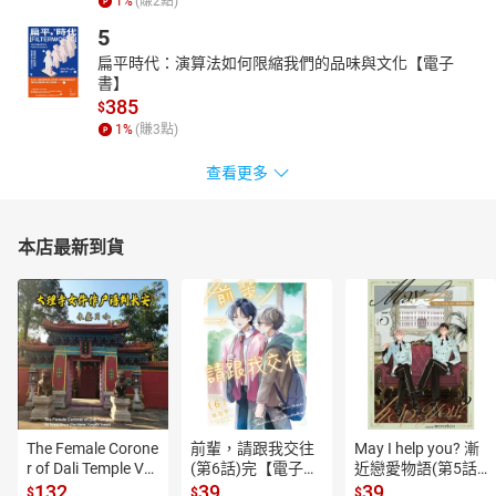
1
%
(賺
2
點)
樹》。
5
扁平時代：演算法如何限縮我們的品味與文化【電子
書】
385
$
1
%
(賺
3
點)
查看更多
本店最新到貨
The Female Corone
前輩，請跟我交往
May I help you? 漸
r of Dali Temple Vo
(第6話)完【電子
近戀愛物語(第5話)
l.6【有聲書】
書】
【電子書】
132
39
39
$
$
$