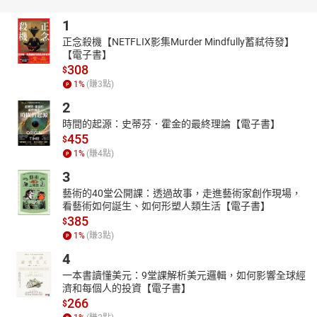
被星群遙遙牽引而埋下的伏筆，潮間帶露出痕跡
1
有人介入，且有人遠離」——〈我們的海〉
正念殺機【NETFLIX影集Murder Mindfully蓄弒待發】
【電子書】
-----------------
308
$
授權出版社：林達陽
1
%
(賺
3
點)
錄製單位：鏡好聽團隊
2
【作者簡介】
時間的起源：史蒂芬．霍金的最終理論【電子書】
林達陽
455
$
1982年生。高雄中學畢業，輔大法律學士，國立東華大學藝術碩
1
%
(賺
4
點)
士。
3
清大、東華駐校作家。出版社特約主編。主持擦亮花火文學計畫。
藝術的40堂公開課：透過故事，走進藝術家創作現場，
重情、念舊、無法遠離海洋而生活，外表看不太出來，但其實是內
看藝術如何誕生、如何形塑人類生活【電子書】
向又強悍的人。年少時遇見了太多美好善良的人與事，只是世上沒
385
$
有永遠，無以回報，所以寫詩。
1
%
(賺
3
點)
曾獲聯合報文學獎、時報文學獎、自由時報林榮三文學獎、香港青
4
年文學獎、教育部文藝創作獎、宗教文學獎、優秀青年詩人獎、台
一本書讀懂美元：9堂課解析美元邏輯，如何影響全球經
北文學獎、花蓮文學獎、基隆海洋文學獎、台大、政大、東華、輔
濟和每個人的投資【電子書】
大等校文學獎。出版詩集《虛構的海》、《誤點的紙飛機》，散文
266
$
集《慢情書》、《恆溫行李》、《再說一個秘密》、《青春瑣事之