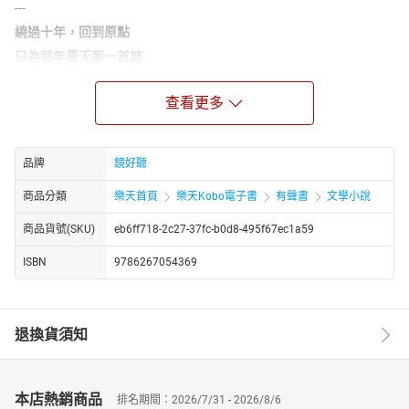
---
繞過十年，回到原點
只為那年夏天那一首詩
林達陽首部詩集十週年版本
查看更多
浮出水面，遙遙向彼此的祕密趨近。
「在真實的世界與風景之間，我將恆常為自己保有這片虛構的海。
如果你在、你來，我希望你能看見。如果你不在、不曾前來，我也
品牌
鏡好聽
希望你能看見。」
「我不願意勉強自己去參與那些充滿意義的話題。」——〈厭倦〉
商品分類
樂天首頁
樂天Kobo電子書
有聲書
文學小說
他以文字搭蓋足以抵擋傷害的牆，守護著你我共感的青春，但成人
商品貨號(SKU)
eb6ff718-2c27-37fc-b0d8-495f67ec1a59
世界的摩擦力道，不曾因為作家身分而繞過他。在名喚成長的文字
路徑上，他迷惘了，發現自己正被緩慢地推離詩，以及詩的可能。
ISBN
9786267054369
「難道還有比失去那些虔誠的想像更為難堪的事嗎?」——〈虛構〉
在他人的青春裡迷路。他要在虛構的海，召喚他的詩。
退換貨須知
那年夏天、那些憤怒、那些未來的未來，……他想用詩，一次找回。
「惟我們的海如昔
無因的風動與巨大潮洪
本店熱銷商品
排名期間：2026/7/31 - 2026/8/6
保持著那些疲老而決絕的慈悲和野心，那些神秘洋流