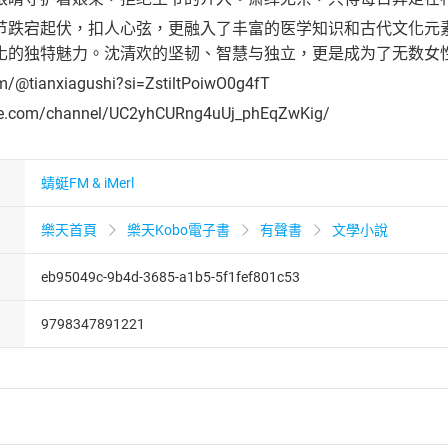
节跌宕起伏，扣人心弦，更融入了丰富的医学知识和古代文化元
化的独特魅力。沈清欢的坚韧、智慧与独立，更是成为了无数女
om/@tianxiagushi?si=ZstiltPoiwO0g4fT
be.com/channel/UC2yhCURng4uUj_phEqZwKig/
蜻蜓FM & iMerl
樂天首頁
樂天Kobo電子書
有聲書
文學小說
eb95049c-9b4d-3685-a1b5-5f1fef801c53
9798347891221