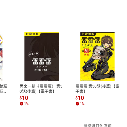
式
退換貨規範
、LINE PAY、AFTEE
本店是否提供消費者保護法七日猶
之權利，遽消費者保護法及通訊交
隸精
再來一點《雷雷雷》 第5
雷雷雷 第50話(後篇)【電
除權合理例外情事適用準則，依商
我的
0話(後篇)【電子書】
子書】
質各有不同規定。詳細退換貨說明
10
10
$
$
照各商品說明。
1
%
1
%
詳細說明
繼續逛其他店舖