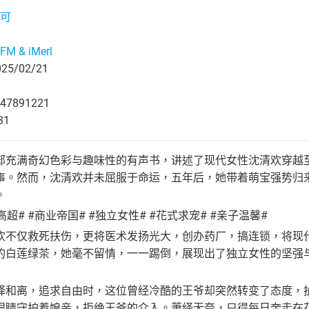
可
M & iMerl
5/02/21
47891221
31
部充满奇幻色彩与趣味性的有声书，讲述了现代女性沈清欢穿越
事。然而，沈清欢并未屈服于命运，五年后，她带着萌宝强势归
。
高超# #商业帝国# #独立女性# #花式求宠# #亲子温馨#
欢不仅救死扶伤，更将医术发扬光大，创办药厂，搞连锁，将现
的白莲绿茶，她毫不留情，一一踢倒，展现出了独立女性的坚强
绎和离，追求自由时，这位曾经冷酷的王爷却突然转变了态度，
眼睛守护着娘亲，拒绝王爷的介入。萧绎无奈，只得每日奔走在