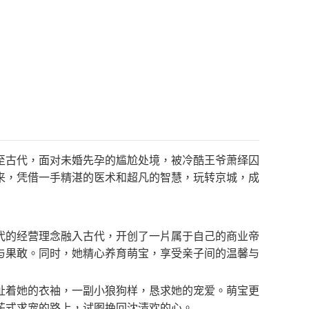
至古代，面对未婚先孕的尴尬处境，被冷酷王爷萧绎囚
来，凭借一手精湛的医术和超凡的智慧，玩转京城，成
代的经营理念融入古代，开创了一片属于自己的商业帝
与果敢。同时，她精心养育萌宝，享受亲子间的温馨与
扯着她的衣袖，一副小狼狗样，恳求她的宠爱。萌宝更
花式求宠的路上，试图挽回沈清欢的心。