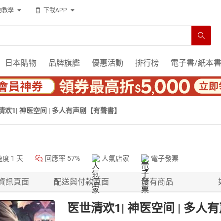
物教學
下載APP
日本購物
品牌旗艦
優惠活動
排行榜
電子書/紙本
清欢1| 神医空间 | 多人有声剧【有聲書】
速度
1 天
回應率
57%
人氣店家
電子發票
資訊頁面
配送與付款頁面
所有商品
医世清欢1| 神医空间 | 多