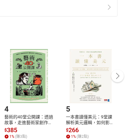
準則
第
2
條第
5
款之規定，「非以有形媒介提供之數位
，不適用消保法第
19
條第
1
項七日內無條件退貨之規
非以有形媒介提供之數位內容，消費者同意若訂購後
付款
方式
完成
訂單
中點選「瀏覽訂單明細」
>
「申請取消訂單
/
退
Payment
Complete
/退貨。
登入帳號，下載書籍後看書
4
5
6
藝術的40堂公開課：透過
一本書讀懂美元：9堂課
本物
故事，走進藝術家創作現
解析美元邏輯，如何影響
說，
場，看藝術如何誕生、如
全球經濟和每個人的投資
來】
385
266
28
$
$
$
何形塑人類生活【電子
【電子書】
1
%
(賺
3
點)
1
%
(賺
2
點)
1
%
書】