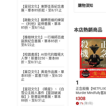
購物須知
【皇冠文化】東野圭吾紀念書
退換貨規定：
展，單本85折起，至8/31止
(
一
)
依
消費
內容或一經提
【啟動文化】翻轉思維的練習
－《利他》延伸書展，單本
購書須知
定。
85折，至8/14止
本店熱銷商品
(
二
)
消費者
且已下載
/
存
【橡樹林文化】一行禪師百歲
挑選
商
誕辰紀念書展，單本85折，
退貨方式：您
至8/22止
Choose
貨」，本店鋪
【校園書房】AI世代的職場大
請注意，樂天
人學！新書$250、單本88
購書後，
折，至8/31止
【蓋亞文化】黃易作品展，單
Step1
本85折、套書75折，至8/20
止
1
正念殺機【NETFLI
【皇冠文化】《曉星》、《白
雪公主殺人事件【童話破滅
Murder Mindfully
版】》新書延伸書展，單本
發】【電子書】
308
$
88折，至8/31止
1
%
(賺
3
點)