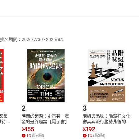
者保護法
第
19
條第
1
項後段
暨
通訊交易解除權合理例外情事適用
供即為完成之線上服務，經消費者事先同意始提供。」 之商品
排名期間：2026/7/30 - 2026/8/5
訂購本店鋪之商品即代表知悉本店鋪所銷售之商品為電子書，屬
取電子書，不得請求退貨退款。
品
放入
購物車
登入
帳號
欲取消訂單或辦理退貨時，請登入樂天市場，並於「我的訂單」
Shopping cart
Login
將依您的申請進行審核，待審核通過後將為您辦理退款事宜。
市場須以整筆訂單為單位進行取消/退貨，恕無法以單支商品取消
如何開始使用？
.選擇閱讀載具
Step2.
2
3
X影集
時間的起源：史蒂芬．霍
階級與品味：隱藏在文化
蓄弒待
金的最終理論【電子書】
審美與流行趨勢背後的地
位渴望【電子書】
455
392
$
$
1
%
(賺
4
點)
1
%
(賺
3
點)