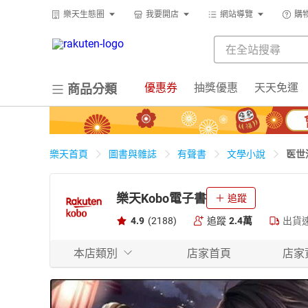
樂天生態圈
我要開店
網站導覽
購
優惠券
抽獎優惠
天天免運
商品分類
医世
樂天首頁
圖書與雜誌
有聲書
文學小說
樂天Kobo電子書
追蹤
4.9
(2188)
追蹤
2.4萬
出貨
本店類別
店家首頁
店家