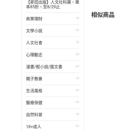
【麥田出版】人文社科展，單
本85折，至8/29止
相似商品
商業理財
文學小說
投資理財
人文社會
經濟/趨勢
歐美文學
心理勵志
財務/金融
日本文學
國際關係
漫畫/輕小說/圖文書
管理/領導
韓國文學
政治
心靈成長/情緒
親子教養
職場工作術
華文文學
社會科學
人際關係
輕小說
生活風格
成功法
經典文學
台灣/中國歷史
兩性關係
奇幻/科幻
教育現場
醫療保健
行銷/廣告
成長/家庭生活小說
日/韓歷史
心理學
愛情故事
兒童文學/故事
飲食/食譜
自然科普
傳記
懸疑/推理小說
其他歷史/史學
職場/社會寫實
兒童科普/學習
健身/美顏
健康/養生
18+成人
商務/商學
科幻/奇幻小說
法律
懸疑/推理
育兒百科
運動/遊戲
常見疾病
生物科學