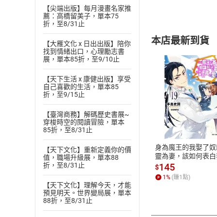
【尖端出版】每月漫畫名家推
薦：高橋留美子，單本75
折，至8/31止
本店最新到貨
【大雁文化 x 日出出版】陪你
找到情緒出口，心理勵志書
展，單本85折，至9/10止
【天下生活 x 康健出版】享受
自己喜歡的生活，單本85
折，至9/15止
付款方
【臺灣商務】解碼歷史書展~
穿梭時空的閱讀冒險，單本
ATM轉帳、信用卡
85折，至8/31止
身為魔王的我娶了奴
【天下文化】重新定義你的價
靈為妻，該如何表白
值，職場升級展，單本88
愛？(19)【電子書】
145
折，至8/31止
$
1
%
(賺
1
點)
【天下文化】理解今天，才能
預見明天。世界變局展，單本
88折，至8/31止