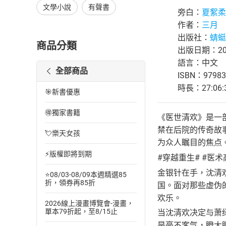
文學小說
有聲書
旁白：
夏絮柔
作者：
三月
出版社：
蜻蜓F
商品分類
出版日期：202
語言：中文
全部商品
ISBN：97983
時長：27:06:
🎯新書優惠
🉐獨家書籍
《医世清欢》是一
禁在后院的传奇故
💘樂天女孩
为众人瞩目的焦点
⚡版權即將到期
#穿越重生# #医术
金银针在手，沈清
⭐08/03-08/09本週精選85
折，領券再85折
国。面对那些虚伪
欢乐。
2026線上漫畫博覽會-漫畫，
單本79折起，至8/15止
当沈清欢决定与萧
是毫不客气，瞪大