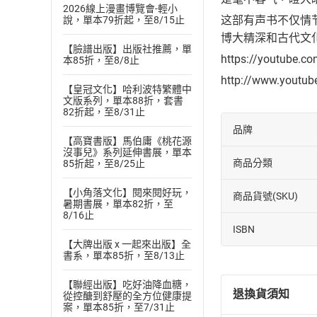
2026線上漫畫博覽會-輕小
这部有声书不仅情
說，單本79折起，至8/15止
博大精深和古代文
【臉譜出版】出版社推薦，單
https://youtube.c
本85折，至8/8止
http://www.youtu
【皇冠文化】哈利波特繁體中
文版系列，單本88折，套書
82折起，至8/31止
品牌
【高寶書版】馬伯庸《桃花源
沒事兒》系列延伸書展，單本
商品分類
85折起，至8/25止
【小角落文化】閱來閱好玩，
商品貨號(SKU)
暑期書展，單本82折，至
8/16止
ISBN
【大牌出版 x 一起來出版】全
書系，單本85折，至8/13止
【聯經出版】吃好油降血糖，
退換貨須知
從控醣到舒壓的全方位健康提
案，單本85折，至7/31止