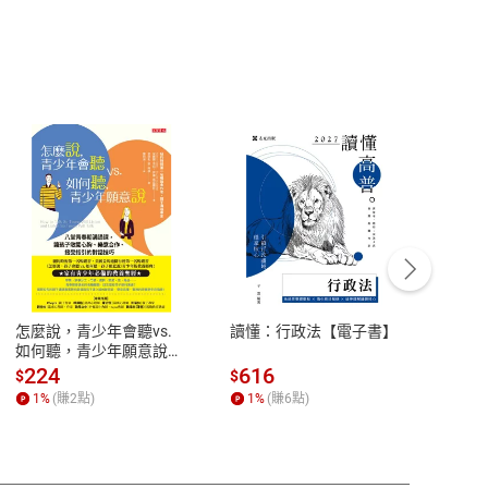
客服資訊
豫期
服務時間：週一到週五 10:00-12:00、
易解
13:00-17:00 (國定假日及例假日休息)
怎麼說，青少年會聽vs.
讀懂：行政法【電子書】
【國
品性
客服電話：0080-1857077
如何聽，青少年願意說
論語
【電子書】
篇】
請參
客服信箱：
聯絡店家
224
616
38
$
$
$
講解
1
%
(賺
2
點)
1
%
(賺
6
點)
1
%
霸弟
生格