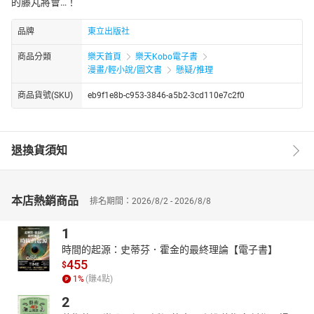
的藤丸將會…！
品牌
東立出版社
商品分類
樂天首頁
樂天Kobo電子書
漫畫/輕小說/圖文書
懸疑/推理
商品貨號(SKU)
eb9f1e8b-c953-3846-a5b2-3cd110e7c2f0
退換貨須知
本店熱銷商品
排名期間：2026/8/2 - 2026/8/8
1
時間的起源：史蒂芬．霍金的最終理論【電子書】
455
$
1
%
(賺
4
點)
2