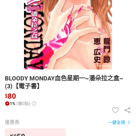
日本購物
電子/紙本書
HOT
BLOODY MONDAY血色星期一~潘朵拉之盒~
(3)【電子書】
80
$
1%
(賺0點)
優惠券
一鍵全領