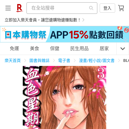
登入
立即加入樂天會員，讓您邊購物邊賺點數！
購物網分類
免運
美食
保健
民生用品
居家
3C
樂天首頁
圖書與雜誌
電子書
漫畫/輕小說/圖文書
B
天天免運
美食蛋糕
養生保健
民生用品
居家生活
3C家電
運動休閒
親子玩具
女裝
男裝
化妝保養
情趣用品