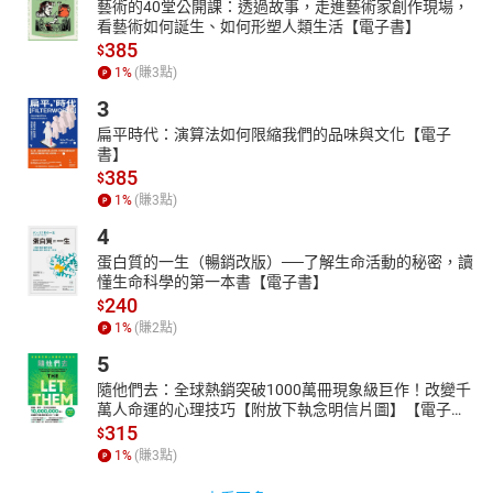
藝術的40堂公開課：透過故事，走進藝術家創作現場，
看藝術如何誕生、如何形塑人類生活【電子書】
385
$
1
%
(賺
3
點)
3
扁平時代：演算法如何限縮我們的品味與文化【電子
書】
385
$
1
%
(賺
3
點)
4
蛋白質的一生（暢銷改版）──了解生命活動的秘密，讀
懂生命科學的第一本書【電子書】
240
$
1
%
(賺
2
點)
5
隨他們去：全球熱銷突破1000萬冊現象級巨作！改變千
萬人命運的心理技巧【附放下執念明信片圖】【電子
書】
315
$
1
%
(賺
3
點)