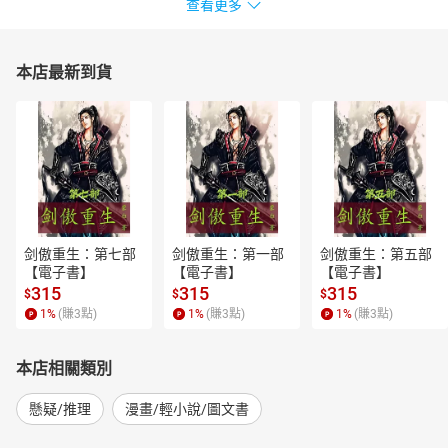
查看更多
本店最新到貨
剑傲重生：第七部
剑傲重生：第一部
剑傲重生：第五部
【電子書】
【電子書】
【電子書】
315
315
315
$
$
$
1
%
(賺
3
點)
1
%
(賺
3
點)
1
%
(賺
3
點)
本店相關類別
懸疑/推理
漫畫/輕小說/圖文書