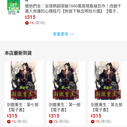
隨他們去：全球熱銷突破1000萬冊現象級巨作！改變千
萬人命運的心理技巧【附放下執念明信片圖】【電子
書】
315
$
1
%
(賺
3
點)
查看更多
本店最新到貨
剑傲重生：第七部
剑傲重生：第一部
剑傲重生：第五部
【電子書】
【電子書】
【電子書】
315
315
315
$
$
$
1
%
(賺
3
點)
1
%
(賺
3
點)
1
%
(賺
3
點)