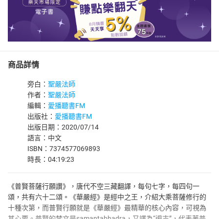
商品詳情
旁白：
聖嚴法師
作者：
聖嚴法師
編輯：
愛播聽書FM
出版社：
愛播聽書FM
出版日期：2020/07/14
語言：中文
ISBN：7374577069893
時長：04:19:23
《普賢菩薩行願讚》，唐代不空三藏翻譯，每句七字，每四句一
頌，共有六十二頌。《華嚴經》是經中之王，介紹大乘菩薩修行的
十種次第，而普賢行願就是《華嚴經》最精華的核心內容，可視為
其心要。普賢的梵文是samantabhadra，又譯為“遍吉”，代表著普