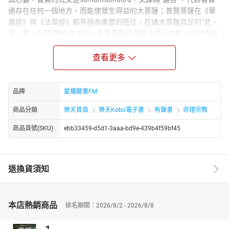
通存在任何一個地方，而能使眾生得益的大菩薩；普賢菩薩在《華
嚴經》與《法華經》都有極為重要的低位，在諸大菩薩具足的“悲、
智、願、行”四種條件之中，普賢菩薩代表著大修行成就，與代表無
上智慧的文殊菩薩關係密切，兩位菩薩德行的配合，象徵著大乘精
神最究竟的完成。普賢行願的精神是“以願遵行，以行踐願”，“願”是
查看更多
發起上求佛道、下度眾生的心願；“行”是照著佛法所示而實踐菩薩
行。如欲修行大乘佛教，應行菩薩行、求一切智，成熟一切眾生，
隨順無上菩提，圓滿普賢行願海。
品牌
愛播聽書FM
播講介紹：
商品分類
樂天首頁
樂天Kobo電子書
有聲書
命理宗教
聖嚴法師于少年出家為沙彌，法名常進。1949年，因戰亂還俗，於
1960年再度於東初法師門下，剃度出家，法名聖嚴，法號慧空，承
商品貨號(SKU)
ebb33459-d5d1-3aaa-bd9e-439b4f59bf45
繼臨濟宗與曹洞宗法脈。此外，又在靈源法師門下，承繼臨濟宗法
脈，法名知剛，法號惟柔。赴日本留學，獲得日本立正大學的博士
學位，是臺灣第一位赴日本攻讀博士並順利完成所有學分的華裔出
退換貨須知
家師父。在東初法師過世後，承繼為農禪寺住持，並開創臺灣佛教
宗派法鼓山，法鼓山的弟子尊稱為『聖嚴師父』，而各地華人則稱
「聖嚴大師」。
本店熱銷商品
排名期間：2026/8/2 - 2026/8/8
章節名稱：
1源流與題解