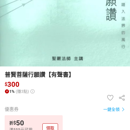
日本購物
電子/紙本書
HOT
普賢菩薩行願讚【有聲書】
300
$
1%
(賺3點)
優惠券
一鍵全領
50
$
折
領取
滿555元可用