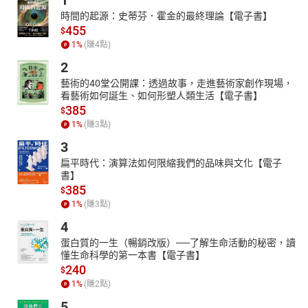
1
2禮敬諸佛
時間的起源：史蒂芬．霍金的最終理論【電子書】
3稱頌如來
455
$
1
%
(賺
4
點)
4廣修供養（上）
2
5廣修供養（下）
藝術的40堂公開課：透過故事，走進藝術家創作現場，
6懺悔業障
看藝術如何誕生、如何形塑人類生活【電子書】
7隨喜功德
385
$
8請轉法輪
1
%
(賺
3
點)
9請佛住世
3
10常隨佛學
扁平時代：演算法如何限縮我們的品味與文化【電子
書】
11恒順眾生
385
$
12不於菩提心生迷
1
%
(賺
3
點)
13解脫三障諸煩惱
4
14同修同行善知識
蛋白質的一生（暢銷改版）──了解生命活動的秘密，讀
15如一塵端如塵刹
懂生命科學的第一本書【電子書】
240
16圓滿普賢行
$
1
%
(賺
2
點)
5