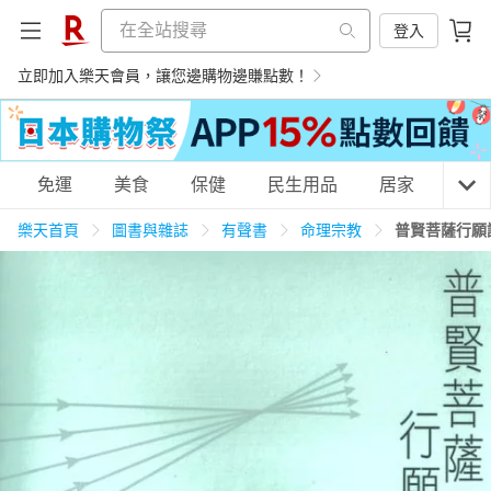
登入
立即加入樂天會員，讓您邊購物邊賺點數！
購物網分類
免運
美食
保健
民生用品
居家
3C
樂天首頁
圖書與雜誌
有聲書
命理宗教
普賢菩薩行願
天天免運
美食蛋糕
養生保健
民生用品
居家生活
3C家電
運動休閒
親子玩具
女裝
男裝
化妝保養
情趣用品