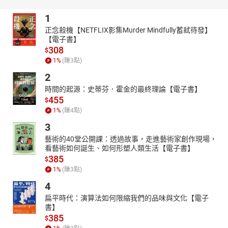
1
正念殺機【NETFLIX影集Murder Mindfully蓄弒待發】
【電子書】
308
$
1
%
(賺
3
點)
2
時間的起源：史蒂芬．霍金的最終理論【電子書】
455
$
1
%
(賺
4
點)
3
藝術的40堂公開課：透過故事，走進藝術家創作現場，
看藝術如何誕生、如何形塑人類生活【電子書】
385
$
1
%
(賺
3
點)
4
扁平時代：演算法如何限縮我們的品味與文化【電子
書】
385
$