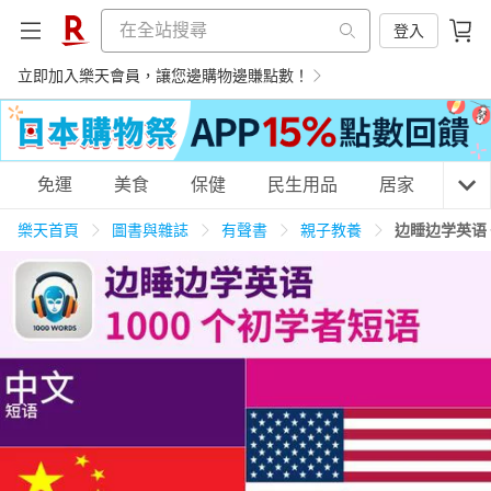
登入
立即加入樂天會員，讓您邊購物邊賺點數！
購物網分類
免運
美食
保健
民生用品
居家
3C
樂天首頁
圖書與雜誌
有聲書
親子教養
边睡边学英语 
天天免運
美食蛋糕
養生保健
民生用品
居家生活
3C家電
運動休閒
親子玩具
女裝
男裝
化妝保養
情趣用品