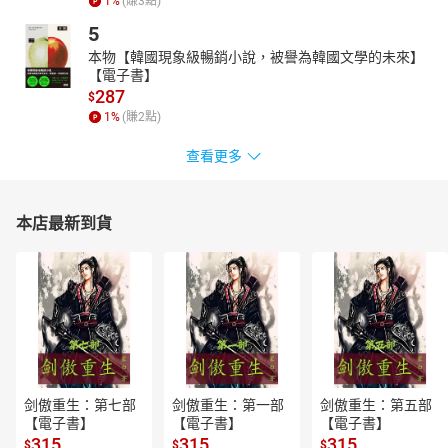
1
%
(賺
3
點)
5
本物【韓國現象級暢銷小說，被譽為韓國文學的未來】
【電子書】
287
$
1
%
(賺
2
點)
查看更多
本店最新到貨
剑傲重生：第七部
剑傲重生：第一部
剑傲重生：第五部
【電子書】
【電子書】
【電子書】
315
315
315
$
$
$