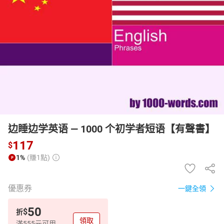
日本購物
電子/紙本書
HOT
边睡边学英语 — 1000 个初学者短语【有聲書】
117
$
1%
(賺1點)
優惠券
一鍵全領
50
$
折
領取
滿555元可用