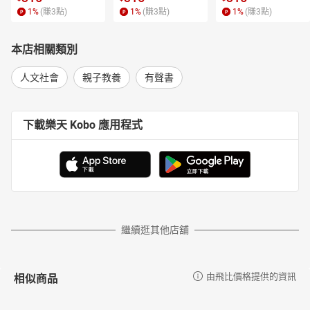
1
%
(賺
3
點)
1
%
(賺
3
點)
1
%
(賺
3
點)
本店相關類別
人文社會
親子教養
有聲書
下載樂天 Kobo 應用程式
繼續逛其他店舖
相似商品
由飛比價格提供的資訊