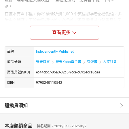
🌿。
在这本有声书里，你将 清晰听到 1,000 个英语初学者必备短语，并
附中文翻译。无论你是初学者、旅行者，还是想通过自然重复法学
英语的人，都非常适合。
查看更多
随时随地收听：床上 🛏️、健身房 🏋️、车里 🚙 或日常生活——每一分
钟都在 提升你的英语词汇量与听力理解能力 🌙。
放松、专注、轻松学英语！
品牌
Independently Published
更多精彩内容、趣味游戏 🎮 和独家视频课程，请访问 👉 1000-
商品分類
樂天首頁
樂天Kobo電子書
有聲書
人文社會
words.com
同时支持 Android & iPhone 应用 📱，学习更方便！
商品貨號(SKU)
ec44cbc7-05a3-32c6-9cce-c6924cce3caa
ISBN
9798240110542
退換貨須知
本店熱銷商品
排名期間：2026/8/1 - 2026/8/7