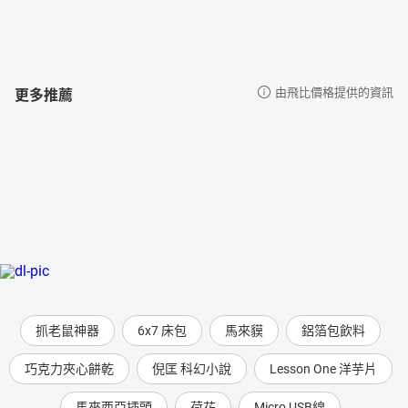
更多推薦
由飛比價格提供的資訊
抓老鼠神器
6x7 床包
馬來貘
鋁箔包飲料
巧克力夾心餅乾
倪匡 科幻小說
Lesson One 洋芋片
馬來西亞插頭
荷花
Micro USB線