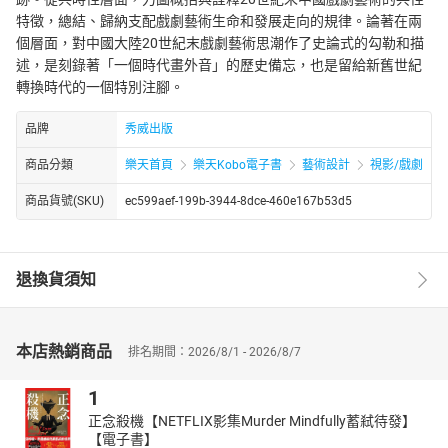
特徵，總結、歸納支配戲劇藝術生命和發展走向的規律。論著在兩
個層面，對中國大陸20世紀末戲劇藝術思潮作了史論式的勾勒和描
述，是刻錄著「一個時代畫外音」的歷史備忘，也是留給新舊世紀
轉換時代的一個特別注腳。
品牌
秀威出版
商品分類
樂天首頁
樂天Kobo電子書
藝術設計
視影/戲劇
商品貨號(SKU)
ec599aef-199b-3944-8dce-460e167b53d5
退換貨須知
本店熱銷商品
排名期間：2026/8/1 - 2026/8/7
1
正念殺機【NETFLIX影集Murder Mindfully蓄弒待發】
【電子書】