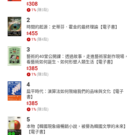
308
$
1
%
(賺
3
點)
2
時間的起源：史蒂芬．霍金的最終理論【電子書】
455
$
1
%
(賺
4
點)
3
藝術的40堂公開課：透過故事，走進藝術家創作現場，
看藝術如何誕生、如何形塑人類生活【電子書】
385
$
1
%
(賺
3
點)
4
扁平時代：演算法如何限縮我們的品味與文化【電子
書】
385
$
1
%
(賺
3
點)
5
本物【韓國現象級暢銷小說，被譽為韓國文學的未來】
【電子書】