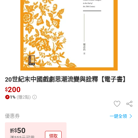
日本購物
電子/紙本書
HOT
20世紀末中國戲劇思潮流變與詮釋【電子書】
200
$
1%
(賺2點)
優惠券
一鍵全領
50
$
折
領取
滿555元可用