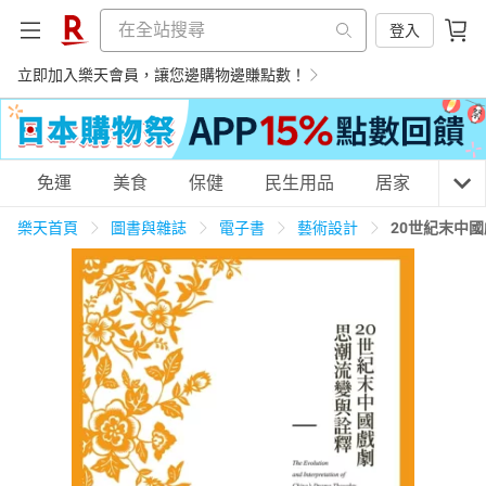
登入
立即加入樂天會員，讓您邊購物邊賺點數！
購物網分類
免運
美食
保健
民生用品
居家
3C
樂天首頁
圖書與雜誌
電子書
藝術設計
20世紀末中
天天免運
美食蛋糕
養生保健
民生用品
居家生活
3C家電
運動休閒
親子玩具
女裝
男裝
化妝保養
情趣用品