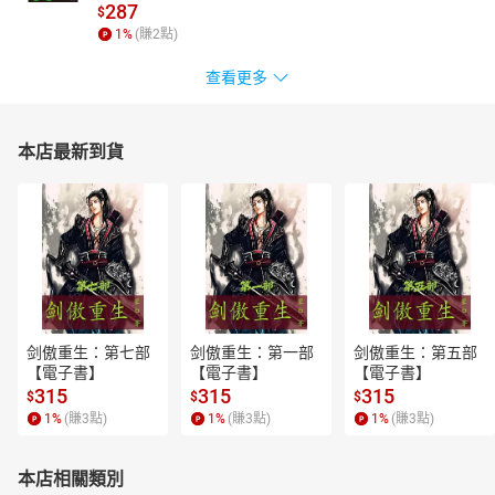
287
$
1
%
(賺
2
點)
查看更多
本店最新到貨
剑傲重生：第七部
剑傲重生：第一部
剑傲重生：第五部
【電子書】
【電子書】
【電子書】
315
315
315
$
$
$
1
%
(賺
3
點)
1
%
(賺
3
點)
1
%
(賺
3
點)
本店相關類別