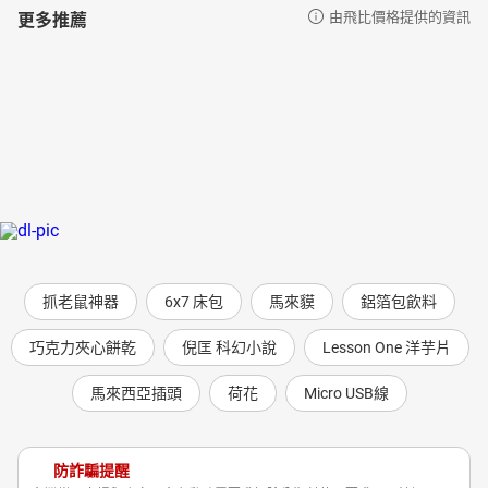
更多推薦
由飛比價格提供的資訊
抓老鼠神器
6x7 床包
馬來貘
鋁箔包飲料
巧克力夾心餅乾
倪匡 科幻小說
Lesson One 洋芋片
馬來西亞插頭
荷花
Micro USB線
防詐騙提醒