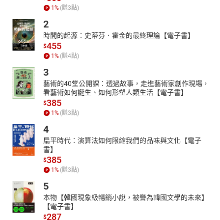
1
%
(賺
3
點)
2
時間的起源：史蒂芬．霍金的最終理論【電子書】
455
$
1
%
(賺
4
點)
3
藝術的40堂公開課：透過故事，走進藝術家創作現場，
看藝術如何誕生、如何形塑人類生活【電子書】
385
$
1
%
(賺
3
點)
4
扁平時代：演算法如何限縮我們的品味與文化【電子
書】
385
$
1
%
(賺
3
點)
5
本物【韓國現象級暢銷小說，被譽為韓國文學的未來】
【電子書】
287
$