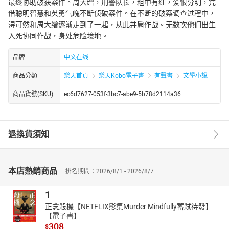
最终协助破获案件。周大缯，刑警队长，粗中有细，爱恨分明，凭
借聪明智慧和英勇气魄不断侦破案件。在不断的破案调查过程中，
浔可然和周大缯逐渐走到了一起，从此并肩作战。无数次他们出生
入死协同作战，身处危险境地。
品牌
中文在线
商品分類
樂天首頁
樂天Kobo電子書
有聲書
文學小說
商品貨號(SKU)
ec6d7627-053f-3bc7-abe9-5b78d2114a36
退換貨須知
本店熱銷商品
排名期間：2026/8/1 - 2026/8/7
1
正念殺機【NETFLIX影集Murder Mindfully蓄弒待發】
【電子書】
308
$