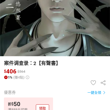
日本購物
電子/紙本書
HOT
案件调查录：2【有聲書】
406
$
$
564
1%
(賺4點)
優惠券
一鍵全領
50
$
折
領取
滿555元可用