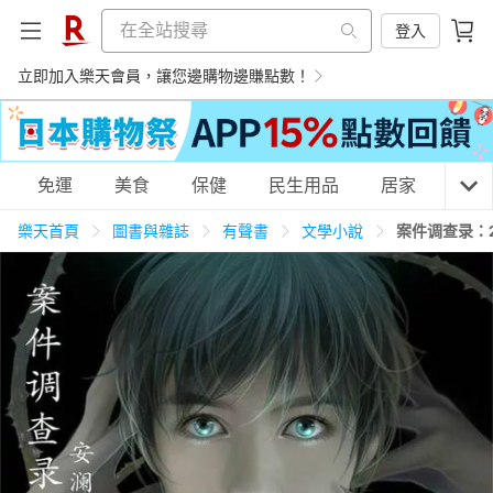
登入
立即加入樂天會員，讓您邊購物邊賺點數！
購物網分類
免運
美食
保健
民生用品
居家
3C
樂天首頁
圖書與雜誌
有聲書
文學小說
案件调查录：
天天免運
美食蛋糕
養生保健
民生用品
居家生活
3C家電
運動休閒
親子玩具
女裝
男裝
化妝保養
情趣用品