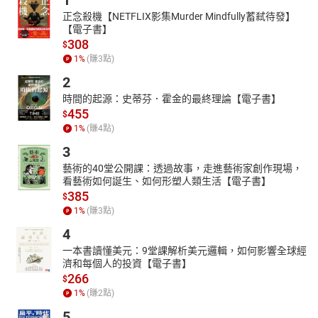
1
正念殺機【NETFLIX影集Murder Mindfully蓄弒待發】
【電子書】
308
$
1
%
(賺
3
點)
2
時間的起源：史蒂芬．霍金的最終理論【電子書】
455
$
1
%
(賺
4
點)
3
藝術的40堂公開課：透過故事，走進藝術家創作現場，
看藝術如何誕生、如何形塑人類生活【電子書】
385
$
1
%
(賺
3
點)
4
一本書讀懂美元：9堂課解析美元邏輯，如何影響全球經
濟和每個人的投資【電子書】
266
$
1
%
(賺
2
點)
5