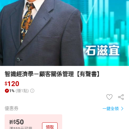
日本購物
電子/紙本書
HOT
智識經濟學－顧客關係管理【有聲書】
120
$
1%
(賺1點)
優惠券
一鍵全領
50
$
折
領取
滿555元可用