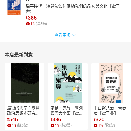
扁平時代：演算法如何限縮我們的品味與文化【電子
書】
385
$
1
%
(賺
3
點)
查看更多
本店最新到貨
最後的天空：臺灣
鬼島．鬼導：臺灣
中西醫共治：青春
政治思想史研究
靈異大小事【電子
痘【電子書】
【電子書】
書】
546
336
320
$
$
$
1
%
(賺
5
點)
1
%
(賺
3
點)
1
%
(賺
3
點)