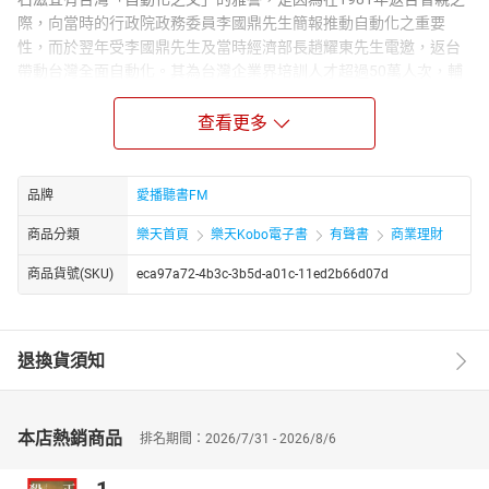
際，向當時的行政院政務委員李國鼎先生簡報推動自動化之重要
性，而於翌年受李國鼎先生及當時經濟部長趙耀東先生電邀，返台
帶動台灣全面自動化。其為台灣企業界培訓人才超過50萬人次，輔
導廠商近4000家。並陸續推行「生產自動化推行計劃」、「全面提
高生產力運動」、「全面提昇產品品質計劃」、「中小企業技術引
查看更多
進服務計劃」等重要專案，對台灣企業轉型、升級貢獻良多。稟賦
淵博的科技專業知識、加上良好的國際關係、豐富的工作經驗與精
通英日文，因此，一再為國內外機構所肯定，世界銀行特別推薦為
品牌
愛播聽書FM
「開發中國家協助中小企業升級之典範」。由於積極參與亞洲生產
商品分類
樂天首頁
樂天Kobo電子書
有聲書
商業理財
力組織之會務，並拓展亞洲各國之實質經貿交流，更曾當選為亞洲
生產力組織理事會主席。章節：01 顧客決定了企業的輸贏02 Q&A
商品貨號(SKU)
eca97a72-4b3c-3b5d-a01c-11ed2b66d07d
退換貨須知
本店熱銷商品
排名期間：2026/7/31 - 2026/8/6