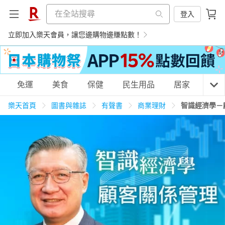
登入
立即加入樂天會員，讓您邊購物邊賺點數！
購物網分類
免運
美食
保健
民生用品
居家
3C
樂天首頁
圖書與雜誌
有聲書
商業理財
智識經濟學－
天天免運
美食蛋糕
養生保健
民生用品
居家生活
3C家電
運動休閒
親子玩具
女裝
男裝
化妝保養
情趣用品