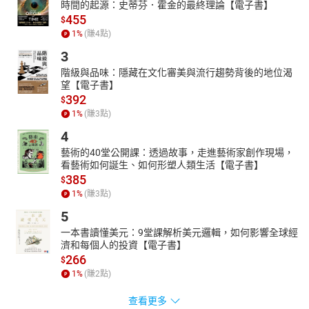
時間的起源：史蒂芬．霍金的最終理論【電子書】
455
$
1
%
(賺
4
點)
3
階級與品味：隱藏在文化審美與流行趨勢背後的地位渴
望【電子書】
392
$
1
%
(賺
3
點)
4
藝術的40堂公開課：透過故事，走進藝術家創作現場，
看藝術如何誕生、如何形塑人類生活【電子書】
385
$
1
%
(賺
3
點)
5
一本書讀懂美元：9堂課解析美元邏輯，如何影響全球經
濟和每個人的投資【電子書】
266
$
1
%
(賺
2
點)
查看更多