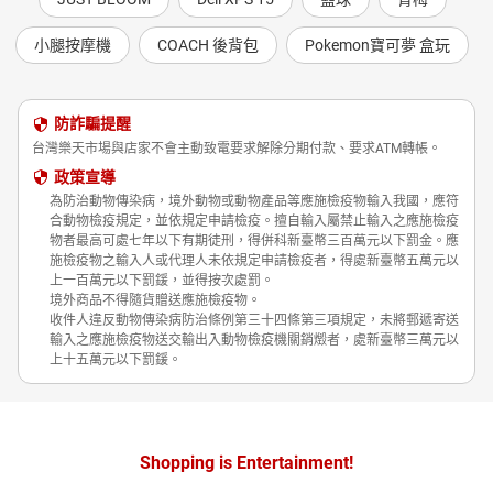
小腿按摩機
COACH 後背包
Pokemon寶可夢 盒玩
防詐騙提醒
台灣樂天市場與店家不會主動致電要求解除分期付款、要求ATM轉帳。
政策宣導
為防治動物傳染病，境外動物或動物產品等應施檢疫物輸入我國，應符
合動物檢疫規定，並依規定申請檢疫。擅自輸入屬禁止輸入之應施檢疫
物者最高可處七年以下有期徒刑，得併科新臺幣三百萬元以下罰金。應
施檢疫物之輸入人或代理人未依規定申請檢疫者，得處新臺幣五萬元以
上一百萬元以下罰鍰，並得按次處罰。
境外商品不得隨貨贈送應施檢疫物。
收件人違反動物傳染病防治條例第三十四條第三項規定，未將郵遞寄送
輸入之應施檢疫物送交輸出入動物檢疫機關銷燬者，處新臺幣三萬元以
上十五萬元以下罰鍰。
Shopping is Entertainment!