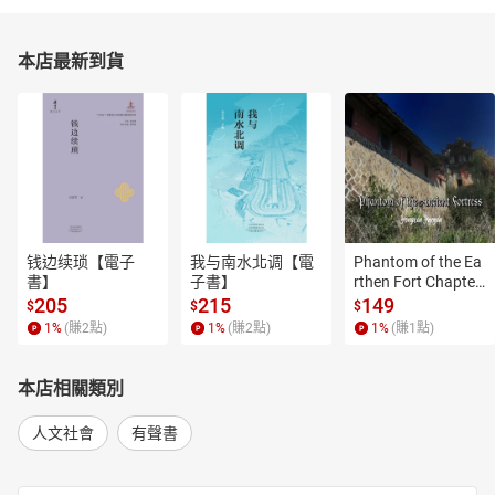
本店最新到貨
钱边续琐【電子
我与南水北调【電
Phantom of the Ea
書】
子書】
rthen Fort Chapter
 4【有聲書】
205
215
149
$
$
$
1
%
(賺
2
點)
1
%
(賺
2
點)
1
%
(賺
1
點)
本店相關類別
人文社會
有聲書