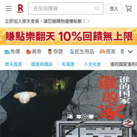
登入
立即加入樂天會員，讓您邊購物邊賺點數！
購物網分類
免運
美食
保健
民生用品
居家
3C
樂天首頁
圖書與雜誌
有聲書
人文社會
谁的国家谁的
天天免運
美食蛋糕
養生保健
民生用品
居家生活
3C家電
運動休閒
親子玩具
女裝
男裝
化妝保養
情趣用品