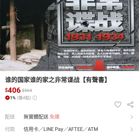
日本購物
電子/紙本書
HOT
谁的国家谁的家之非常谍战【有聲書】
406
$
$
564
1%
(賺4點)
配送
無實體配送
免運
付款
信用卡／LINE Pay／AFTEE／ATM