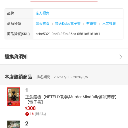
纠结成一出非常谍战！
作者简介：
品牌
东方视角
汤军网名（笔名）世纪婴儿。 1970年生于北京。祖籍江苏无锡，现
居北京。 目前，发表及出版作品，计九十万字。
商品分類
樂天首頁
樂天Kobo電子書
有聲書
人文社會
商品貨號(SKU)
ecbc5321-9bd3-3f9b-86ea-0581a5161df1
退換貨須知
本店熱銷商品
排名期間：2026/7/30 - 2026/8/5
1
正念殺機【NETFLIX影集Murder Mindfully蓄弒待發】
【電子書】
308
$
1
%
(賺
3
點)
2