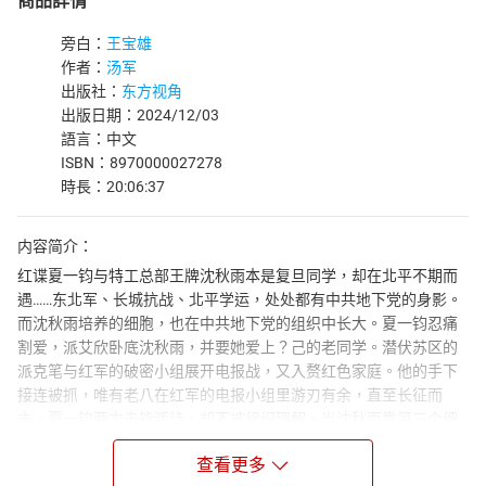
商品詳情
旁白：
王宝雄
作者：
汤军
出版社：
东方视角
出版日期：2024/12/03
語言：中文
ISBN：8970000027278
時長：20:06:37
内容简介：
红谍夏一钧与特工总部王牌沈秋雨本是复旦同学，却在北平不期而
遇……东北军、长城抗战、北平学运，处处都有中共地下党的身影。
而沈秋雨培养的细胞，也在中共地下党的组织中长大。夏一钧忍痛
割爱，派艾欣卧底沈秋雨，并要她爱上？己的老同学。潜伏苏区的
派克笔与红军的破密小组展开电报战，又入赘红色家庭。他的手下
接连被抓，唯有老八在红军的电报小组里游刃有余，直至长征而
去。夏一钧两次击毙叛徒，却不被组织理解。当沈秋雨靠第三个细
胞破获地下党的特组时，夏一钧只好孤军奋战。国是谁的国，家破
查看更多
人未亡。谍战、电报战、家庭情战，还有大背景下的内战与抗战，