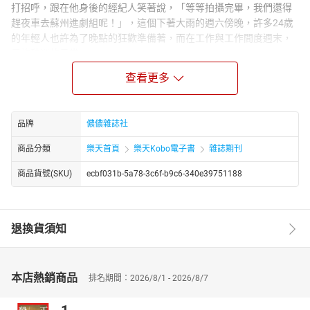
打招呼，跟在他身後的經紀人笑著說，「等等拍攝完畢，我們還得
趕夜車去蘇州進劇組呢！」，這個下著大雨的週六傍晚，許多24歲
的年輕人也許為了晚點的狂歡準備著，而在工作與工作間度週末，
是許魏洲的日常……………
Feature
查看更多
張軒睿 告別男孩，成熟未滿
青春是最無價的寶藏，以戲劇《狼王子》在台灣掀起了討論，近日
品牌
儂儂雜誌社
在《我的男孩》中以一個無懼的性格展現愛情的純粹，眉宇留有男
孩的特質，談吐中卻帶有幾分沈穩，他是張軒睿，是近日的話題，
商品分類
樂天首頁
樂天Kobo電子書
雜誌期刊
未來的閃耀之星……
商品貨號(SKU)
ecbf031b-5a78-3c6f-b9c6-340e39751188
孟耿如 我是演員，請多多指教！
那年，華劇《我可能不會愛你》裡，飾演主要配角「大仁妹」的孟
耿如，一顆渾圓靈動的大眼，在小到不能再小的巴掌臉上眨呀眨，
笑起來陽光燦爛，實際個性卻Man到不行。七年過去了，現在從戲
退換貨須知
劇配角變成獨挑大梁的女主角，雖然出道超過10年，大家最關注
的，卻是她的戀愛消息…
吳速玲 時髦媽咪的美麗祕密
本店熱銷商品
排名期間：2026/8/1 - 2026/8/7
Fashion