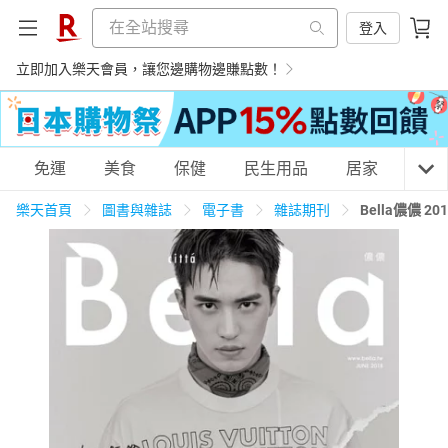
登入
立即加入樂天會員，讓您邊購物邊賺點數！
購物網分類
免運
美食
保健
民生用品
居家
3C
樂天首頁
圖書與雜誌
電子書
雜誌期刊
Bella儂儂 
天天免運
美食蛋糕
養生保健
民生用品
居家生活
3C家電
運動休閒
親子玩具
女裝
男裝
化妝保養
情趣用品