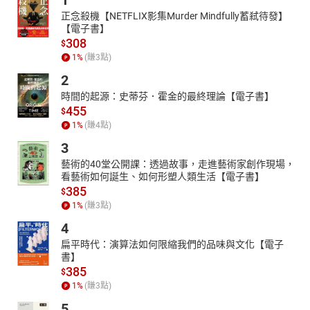
1
航向大無畏
正念殺機【NETFLIX影集Murder Mindfully蓄弒待發】
Chanel在德國漢堡的易北愛樂廳（Elbphilharmonie）舉行了2018
【電子書】
Métiers d'art工坊系列大秀，76位被卡爾形容為「未出海過的水手」
308
$
的Model於易北愛樂廳出航。
1
%
(賺
3
點)
Beauty
2
澳洲美妝，質感生活家的品味標誌！
時間的起源：史蒂芬．霍金的最終理論【電子書】
擁有許多稀有植物物種的澳大利亞，正默默以強調天然又追求高效
455
$
的質感美容品收服人心，這個早已滲入你我生活中蟄伏待發的澳洲
1
%
(賺
4
點)
美妝潮。
3
Jewelry & Watch
藝術的40堂公開課：透過故事，走進藝術家創作現場，
看藝術如何誕生、如何形塑人類生活【電子書】
小錶回歸
385
從今年Baselworld 巴塞爾錶展中所見到的，無論是專業製錶品牌或
$
1
%
(賺
3
點)
時裝品牌的精品手錶，小而精緻的設計款式再度回歸主流！
4
梵克雅寶回顧展在北京
與其從書中領略，珠寶品牌Van Cleef & Arpels梵克雅寶的典藏展提
扁平時代：演算法如何限縮我們的品味與文化【電子
供了另一種理解歷史的方式；「雅藝之美」典藏臻品回顧展於北京
書】
385
開展，超過360件平常難以看到的典藏臻品這次全都網羅。
$
1
%
(賺
3
點)
Lifestyle
5