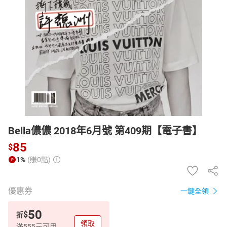
日本購物
電子/紙本書
HOT
Bella儂儂 2018年6月號 第409期【電子書】
85
$
1%
(賺0點)
優惠券
一鍵全領
50
$
折
領取
滿555元可用