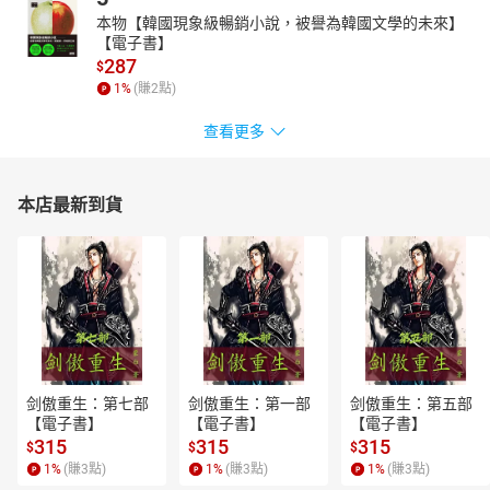
喀比 攀牙 泰美了吧！
本物【韓國現象級暢銷小說，被譽為韓國文學的未來】
每回和朋友聊到出遊，百去不膩的「泰國」總會在清單的前三名
【電子書】
裡。也許早已是曼谷的常客、普吉島也熟到能當導遊，或曾去過近
287
$
幾年十分熱門的度假勝地華欣，但這個神祕的國度依舊有許多尚未
1
%
(賺
2
點)
體驗過的秘境，就算金費有限的小資女，也能享受跳島奢華旅遊的
樂趣……
查看更多
Eataipei
盛綻端陽
本店最新到貨
每年到了端午這個時節，總會讓人想要品嚐美味的粽子。今年各大
五星飯店、不約而同、推出許多極具創意又美味的多樣選擇。喜愛
嘗鮮的妳，不妨從其中挑選幾間來品嚐，讓今年這個特別的假期更
添光彩！
剑傲重生：第七部
剑傲重生：第一部
剑傲重生：第五部
【電子書】
【電子書】
【電子書】
315
315
315
$
$
$
1
%
(賺
3
點)
1
%
(賺
3
點)
1
%
(賺
3
點)