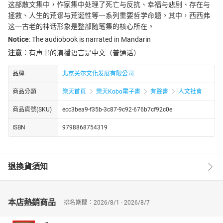
这部散文集中，作家集中处理了死亡与反抗、幸福与悲剧、存在与
拯救、人生的荒谬与荒诞性等一系列重要哲学命题。其中，西西弗
这一古老的神话形象是整部随笔集的核心所在。
Notice
: The audiobook is narrated in Mandarin
注意
：有声书的演播语言是中文（普通话）
品牌
北京关尔文化发展有限公司
商品分類
樂天首頁
樂天Kobo電子書
有聲書
人文社會
商品貨號(SKU)
ecc3bea9-f35b-3c87-9c92-676b7cf92c0e
ISBN
9798868754319
退換貨須知
本店熱銷商品
排名期間：2026/8/1 - 2026/8/7