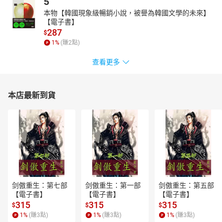
5
本物【韓國現象級暢銷小說，被譽為韓國文學的未來】
【電子書】
287
$
1
%
(賺
2
點)
查看更多
本店最新到貨
剑傲重生：第七部
剑傲重生：第一部
剑傲重生：第五部
【電子書】
【電子書】
【電子書】
315
315
315
$
$
$
1
%
(賺
3
點)
1
%
(賺
3
點)
1
%
(賺
3
點)