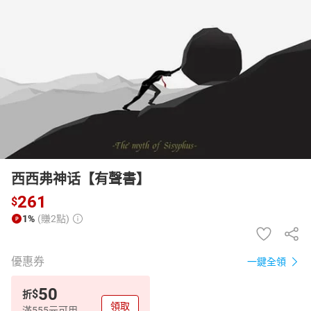
日本購物
電子/紙本書
HOT
西西弗神话【有聲書】
261
$
1%
(賺2點)
優惠券
一鍵全領
50
$
折
領取
滿555元可用