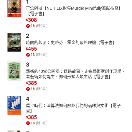
1
正念殺機【NETFLIX影集Murder Mindfully蓄弒待發】
【電子書】
308
$
1
%
(賺
3
點)
2
時間的起源：史蒂芬．霍金的最終理論【電子書】
455
$
1
%
(賺
4
點)
3
藝術的40堂公開課：透過故事，走進藝術家創作現場，
看藝術如何誕生、如何形塑人類生活【電子書】
385
$
1
%
(賺
3
點)
4
扁平時代：演算法如何限縮我們的品味與文化【電子
書】
385
$
1
%
(賺
3
點)