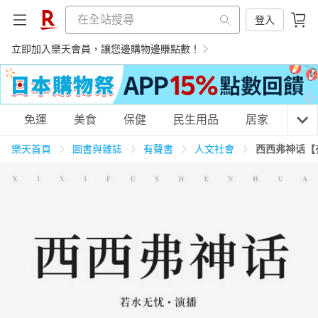
登入
立即加入樂天會員，讓您邊購物邊賺點數！
購物網分類
免運
美食
保健
民生用品
居家
3C
樂天首頁
圖書與雜誌
有聲書
人文社會
西西弗神话【
天天免運
美食蛋糕
養生保健
民生用品
居家生活
3C家電
運動休閒
親子玩具
女裝
男裝
化妝保養
情趣用品