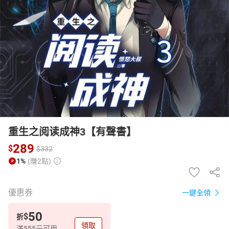
日本購物
電子/紙本書
HOT
重生之阅读成神3【有聲書】
289
$
$
332
1%
(賺2點)
優惠券
一鍵全領
50
$
折
領取
滿555元可用