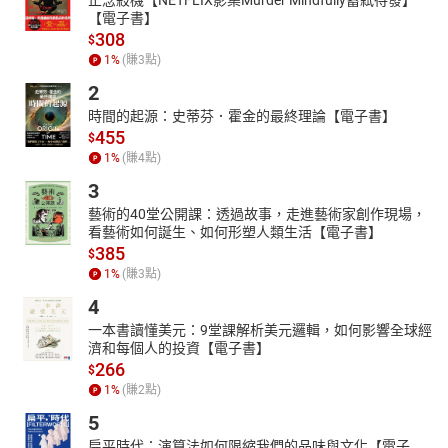
【電子書】
308
$
1
%
(賺
3
點)
2
時間的起源：史蒂芬．霍金的最終理論【電子書】
455
$
1
%
(賺
4
點)
3
藝術的40堂公開課：透過故事，走進藝術家創作現場，
看藝術如何誕生、如何形塑人類生活【電子書】
385
$
1
%
(賺
3
點)
4
一本書讀懂美元：9堂課解析美元邏輯，如何影響全球經
濟和每個人的投資【電子書】
266
$
1
%
(賺
2
點)
5
扁平時代：演算法如何限縮我們的品味與文化【電子