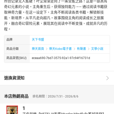
所创记录无人能破！叶尘渐渐走向了一条全能之路！这是一部具有
奇幻元素的小说。主角重生后，获得独特能力 —— 通过阅读书籍获
取神奇力量。在这一设定下，主角不断阅读各类书籍，解锁新技
能、新境界，从平凡走向超凡。故事围绕主角的阅读成长之旅展
开，融合奇幻冒险元素，展现其在阅读中不断变强、成就非凡的历
程。
品牌
天下书盟
商品分類
樂天首頁
樂天Kobo電子書
有聲書
文學小說
商品貨號(SKU)
eceaa690-7bd7-3575-92a1-97c94f16731d
退換貨須知
本店熱銷商品
排名期間：2026/7/31 - 2026/8/6
1
正念殺機【NETFLIX影集Murder Mindfully蓄弒待發】