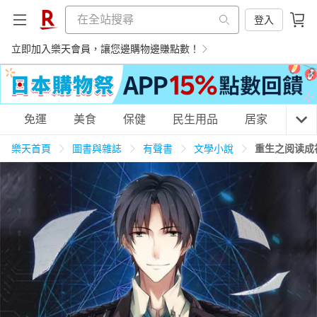
登入
立即加入樂天會員，讓您邊購物邊賺點數！
購物網分類
免運
美食
保健
民生用品
居家
3C
樂天首頁
圖書與雜誌
有聲書
文學小說
重生之阅读成
天天免運
美食蛋糕
養生保健
民生用品
居家生活
3C家電
運動休閒
親子玩具
女裝
男裝
化妝保養
情趣用品