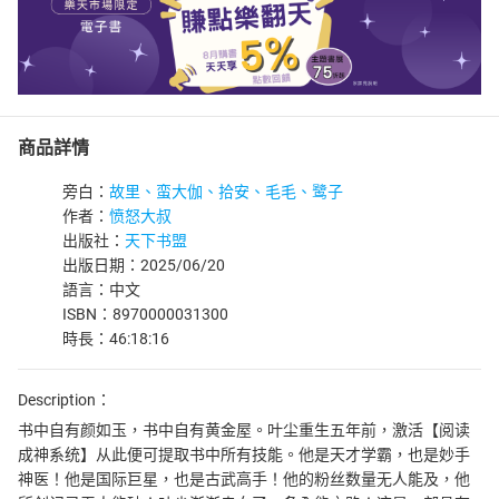
商品詳情
旁白：
故里、蛮大伽、拾安、毛毛、鹭子
作者：
愤怒大叔
出版社：
天下书盟
出版日期：2025/06/20
語言：中文
ISBN：8970000031300
時長：46:18:16
Description：
书中自有颜如玉，书中自有黄金屋。叶尘重生五年前，激活【阅读
成神系统】从此便可提取书中所有技能。他是天才学霸，也是妙手
神医！他是国际巨星，也是古武高手！他的粉丝数量无人能及，他