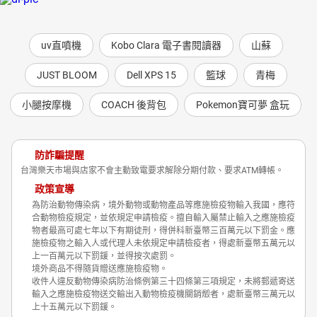
uv直噴機
Kobo Clara 電子書閱讀器
山蘇
JUST BLOOM
Dell XPS 15
籃球
青梅
小腿按摩機
COACH 後背包
Pokemon寶可夢 盒玩
防詐騙提醒
台灣樂天市場與店家不會主動致電要求解除分期付款、要求ATM轉帳。
政策宣導
為防治動物傳染病，境外動物或動物產品等應施檢疫物輸入我國，應符
合動物檢疫規定，並依規定申請檢疫。擅自輸入屬禁止輸入之應施檢疫
物者最高可處七年以下有期徒刑，得併科新臺幣三百萬元以下罰金。應
施檢疫物之輸入人或代理人未依規定申請檢疫者，得處新臺幣五萬元以
上一百萬元以下罰鍰，並得按次處罰。
境外商品不得隨貨贈送應施檢疫物。
收件人違反動物傳染病防治條例第三十四條第三項規定，未將郵遞寄送
輸入之應施檢疫物送交輸出入動物檢疫機關銷燬者，處新臺幣三萬元以
上十五萬元以下罰鍰。