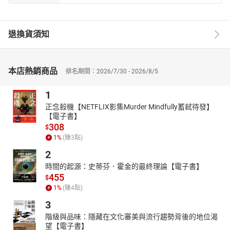
退換貨須知
本店熱銷商品
排名期間：2026/7/30 - 2026/8/5
1
正念殺機【NETFLIX影集Murder Mindfully蓄弒待發】
【電子書】
308
$
1
%
(賺
3
點)
2
時間的起源：史蒂芬．霍金的最終理論【電子書】
455
$
1
%
(賺
4
點)
3
階級與品味：隱藏在文化審美與流行趨勢背後的地位渴
望【電子書】