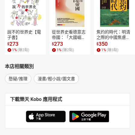
說不的世界史【電
從世界史看德意志
焦灼的時代：明清
子書】
帝國：「大國崛
之際的中國焦慮與
起」的迷思與真實
東亞秩序重組【電
273
273
350
$
$
$
【電子書】
子書】
1
%
(賺
2
點)
1
%
(賺
2
點)
1
%
(賺
3
點)
本店相關類別
懸疑/推理
漫畫/輕小說/圖文書
下載樂天 Kobo 應用程式