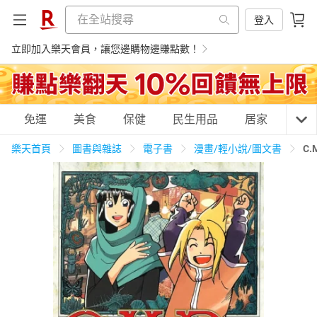
登入
立即加入樂天會員，讓您邊購物邊賺點數！
購物網分類
免運
美食
保健
民生用品
居家
3C
樂天首頁
圖書與雜誌
電子書
漫畫/輕小說/圖文書
C
天天免運
美食蛋糕
養生保健
民生用品
居家生活
3C家電
運動休閒
親子玩具
女裝
男裝
化妝保養
情趣用品