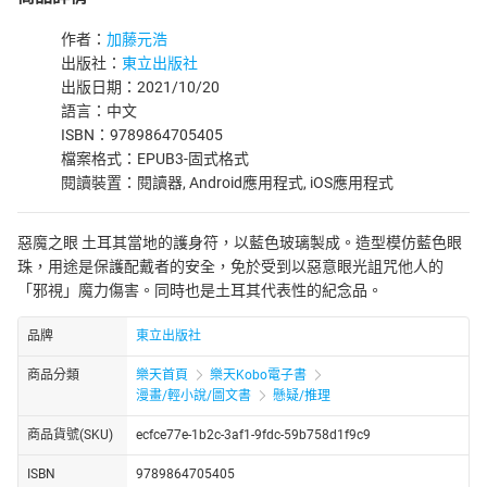
作者：
加藤元浩
出版社：
東立出版社
出版日期：2021/10/20
語言：中文
ISBN：9789864705405
檔案格式：EPUB3-固式格式
閱讀裝置：閱讀器, Android應用程式, iOS應用程式
惡魔之眼 土耳其當地的護身符，以藍色玻璃製成。造型模仿藍色眼
珠，用途是保護配戴者的安全，免於受到以惡意眼光詛咒他人的
「邪視」魔力傷害。同時也是土耳其代表性的紀念品。
品牌
東立出版社
商品分類
樂天首頁
樂天Kobo電子書
漫畫/輕小說/圖文書
懸疑/推理
商品貨號(SKU)
ecfce77e-1b2c-3af1-9fdc-59b758d1f9c9
ISBN
9789864705405