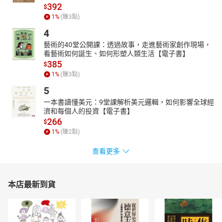
392
$
1
%
(賺
3
點)
4
藝術的40堂公開課：透過故事，走進藝術家創作現場，
看藝術如何誕生、如何形塑人類生活【電子書】
385
$
1
%
(賺
3
點)
5
一本書讀懂美元：9堂課解析美元邏輯，如何影響全球經
濟和每個人的投資【電子書】
266
$
1
%
(賺
2
點)
查看更多
本店最新到貨