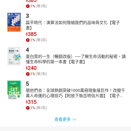
385
$
1
%
(賺
3
點)
3
扁平時代：演算法如何限縮我們的品味與文化【電子
書】
385
$
1
%
(賺
3
點)
4
蛋白質的一生（暢銷改版）──了解生命活動的秘密，讀
懂生命科學的第一本書【電子書】
240
$
1
%
(賺
2
點)
5
隨他們去：全球熱銷突破1000萬冊現象級巨作！改變千
萬人命運的心理技巧【附放下執念明信片圖】【電子
書】
315
$
1
%
(賺
3
點)
查看更多