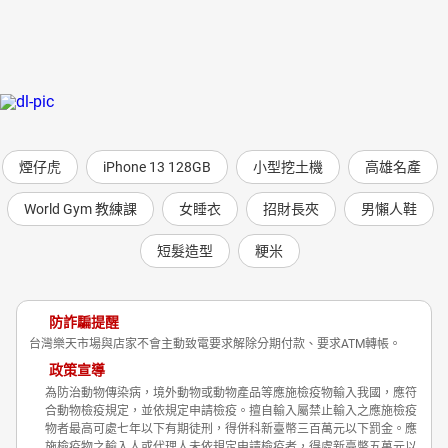
煙仔虎
iPhone 13 128GB
小型挖土機
高雄名產
World Gym 教練課
女睡衣
招財長夾
男懶人鞋
短髮造型
粳米
防詐騙提醒
台灣樂天市場與店家不會主動致電要求解除分期付款、要求ATM轉帳。
政策宣導
為防治動物傳染病，境外動物或動物產品等應施檢疫物輸入我國，應符
合動物檢疫規定，並依規定申請檢疫。擅自輸入屬禁止輸入之應施檢疫
物者最高可處七年以下有期徒刑，得併科新臺幣三百萬元以下罰金。應
施檢疫物之輸入人或代理人未依規定申請檢疫者，得處新臺幣五萬元以