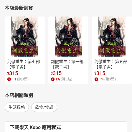
本店最新到貨
剑傲重生：第七部
剑傲重生：第一部
剑傲重生：第五部
【電子書】
【電子書】
【電子書】
315
315
315
$
$
$
1
%
(賺
3
點)
1
%
(賺
3
點)
1
%
(賺
3
點)
本店相關類別
生活風格
飲食/食譜
下載樂天 Kobo 應用程式