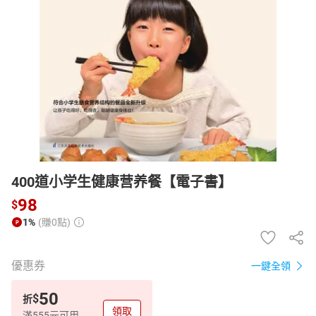
日本購物
電子/紙本書
HOT
400道小学生健康营养餐【電子書】
98
$
1%
(賺0點)
優惠券
一鍵全領
50
$
折
領取
滿555元可用