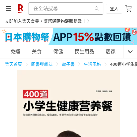
登入
立即加入樂天會員，讓您邊購物邊賺點數！
購物網分類
免運
美食
保健
民生用品
居家
3C
樂天首頁
圖書與雜誌
電子書
生活風格
400道小学
天天免運
美食蛋糕
養生保健
民生用品
居家生活
3C家電
運動休閒
親子玩具
女裝
男裝
化妝保養
情趣用品