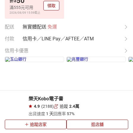
50
$
折
領取
滿555元可用
2026/08/09 15:59
截止
配送
無實體配送
免運
付款
信用卡／LINE Pay／AFTEE／ATM
信用卡優惠
樂天Kobo電子書
4.9
(2188)
追蹤
2.4萬
出貨速度
1 天
回應率
57%
追蹤店家
逛店舖