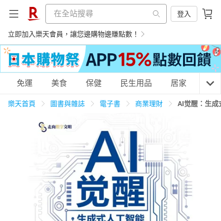
登入
立即加入樂天會員，讓您邊購物邊賺點數！
購物網分類
免運
美食
保健
民生用品
居家
3C
樂天首頁
圖書與雜誌
電子書
商業理財
AI觉醒：生
天天免運
美食蛋糕
養生保健
民生用品
居家生活
3C家電
運動休閒
親子玩具
女裝
男裝
化妝保養
情趣用品