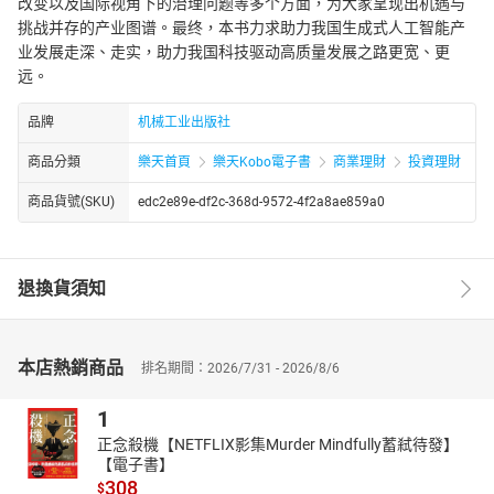
改变以及国际视角下的治理问题等多个方面，为大家呈现出机遇与
挑战并存的产业图谱。最终，本书力求助力我国生成式人工智能产
业发展走深、走实，助力我国科技驱动高质量发展之路更宽、更
远。
品牌
机械工业出版社
商品分類
樂天首頁
樂天Kobo電子書
商業理財
投資理財
商品貨號(SKU)
edc2e89e-df2c-368d-9572-4f2a8ae859a0
退換貨須知
本店熱銷商品
排名期間：2026/7/31 - 2026/8/6
1
正念殺機【NETFLIX影集Murder Mindfully蓄弒待發】
【電子書】
308
$