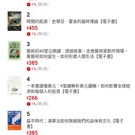
1
%
(賺
3
點)
2
時間的起源：史蒂芬．霍金的最終理論【電子書】
455
$
1
%
(賺
4
點)
3
藝術的40堂公開課：透過故事，走進藝術家創作現場，
看藝術如何誕生、如何形塑人類生活【電子書】
385
$
1
%
(賺
3
點)
4
一本書讀懂美元：9堂課解析美元邏輯，如何影響全球經
濟和每個人的投資【電子書】
266
$
1
%
(賺
2
點)
5
扁平時代：演算法如何限縮我們的品味與文化【電子
書】
385
$