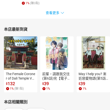
1
%
(賺
3
點)
查看更多
本店最新到貨
The Female Corone
前輩，請跟我交往
May I help you? 漸
r of Dali Temple Vo
(第6話)完【電子
近戀愛物語(第5話)
l.6【有聲書】
書】
【電子書】
132
39
39
$
$
$
1
%
(賺
1
點)
1
%
1
%
本店相關類別