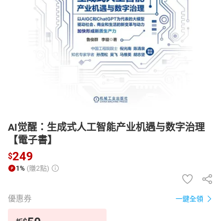
日本購物
電子/紙本書
HOT
AI觉醒：生成式人工智能产业机遇与数字治理
【電子書】
249
$
1%
(賺2點)
優惠券
一鍵全領