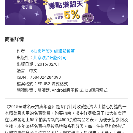
商品詳情
作者：
《拍卖年鉴》编辑部编著
出版社：
北京联合出版公司
出版日期：2015/02/01
語言：中文
ISBN：7584024284093
檔案格式：EPUB2-流式格式
閱讀裝置：閱讀器, Android應用程式, iOS應用程式
《2015全球名表拍卖年鉴》是专门针对收藏投资人士精心打造的一
本精美且实用的名表鉴赏、购买指南。书中详尽收录了12大拍卖行
在世界各地上55个拍卖专场的4500余款精品名表， 为便于您参阅及
查找，本年鉴将名表拍品按品牌和系列分类。每一件拍品均附有详
尽的拍卖信息及高清拍品图片，图文结合，集词典、图录、手册、