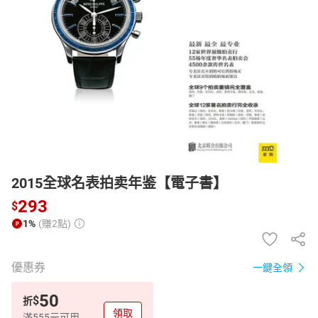
日本購物
電子/紙本書
HOT
2015全球名表拍卖年鉴【電子書】
293
$
1%
(賺2點)
優惠券
一鍵全領
50
$
折
領取
滿555元可用