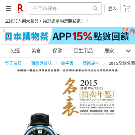
登入
立即加入樂天會員，讓您邊購物邊賺點數！
購物網分類
免運
美食
保健
民生用品
居家
3C
樂天首頁
圖書與雜誌
電子書
藝術設計
2015全球
天天免運
美食蛋糕
養生保健
民生用品
居家生活
3C家電
運動休閒
親子玩具
女裝
男裝
化妝保養
情趣用品