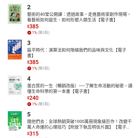
2
藝術的40堂公開課：透過故事，走進藝術家創作現場，
看藝術如何誕生、如何形塑人類生活【電子書】
385
$
1
%
(賺
3
點)
3
扁平時代：演算法如何限縮我們的品味與文化【電子
書】
385
$
1
%
(賺
3
點)
4
蛋白質的一生（暢銷改版）──了解生命活動的秘密，讀
懂生命科學的第一本書【電子書】
240
$
1
%
(賺
2
點)
5
隨他們去：全球熱銷突破1000萬冊現象級巨作！改變千
萬人命運的心理技巧【附放下執念明信片圖】【電子
書】
315
$