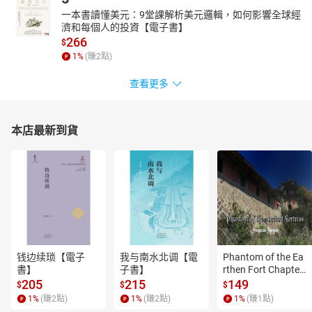
一本書讀懂美元：9堂課解析美元邏輯，如何影響全球經
濟和每個人的投資【電子書】
266
$
1
%
(賺
2
點)
查看更多
本店最新到貨
钱边续琐【電子
我与南水北调【電
Phantom of the Ea
書】
子書】
rthen Fort Chapter
 4【有聲書】
205
215
149
$
$
$
1
%
(賺
2
點)
1
%
(賺
2
點)
1
%
(賺
1
點)