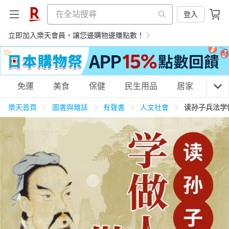
登入
立即加入樂天會員，讓您邊購物邊賺點數！
購物網分類
免運
美食
保健
民生用品
居家
3C
樂天首頁
圖書與雜誌
有聲書
人文社會
读孙子兵法学
天天免運
美食蛋糕
養生保健
民生用品
居家生活
3C家電
運動休閒
親子玩具
女裝
男裝
化妝保養
情趣用品