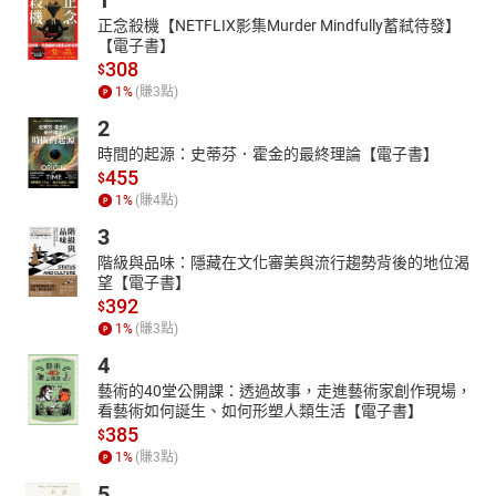
1
正念殺機【NETFLIX影集Murder Mindfully蓄弒待發】
【電子書】
308
$
1
%
(賺
3
點)
2
時間的起源：史蒂芬．霍金的最終理論【電子書】
455
$
1
%
(賺
4
點)
3
階級與品味：隱藏在文化審美與流行趨勢背後的地位渴
望【電子書】
392
$
1
%
(賺
3
點)
4
藝術的40堂公開課：透過故事，走進藝術家創作現場，
看藝術如何誕生、如何形塑人類生活【電子書】
385
$
1
%
(賺
3
點)
5