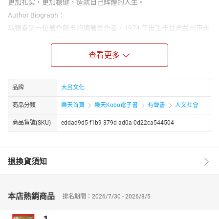
更加扎实，更加稳健，造就自己辉煌的人生。
Author Biograph：
马银春是一位著作颇丰的编著类作者，1974 年出生于甘肃兰州市永
登县，在图书出版领域深耕多年，同时身兼多个文化与商业相关职
务，其作品多聚焦励志、管理、社交、修养等大众实用领域，受众
查看更多
覆盖面广，马银春目前担任北京田由申文化发展有限公司董事长、
中国市场经济研究会企委常务理事，还曾任《华夏之声》杂志副总
编、华夏之声文化研究院丛书编辑部主笔等职。这些任职经历既为
品牌
大吕文化
他的创作提供了丰富的行业素材与实践经验，也让他对职场管理、
市场发展等领域有着深刻认知。马银春编著出版各类书籍达 50 余
商品分類
樂天首頁
樂天Kobo電子書
有聲書
人文社會
部，涵盖多个热门实用品类。在励志心态类，有《赢在心态》《只
商品貨號(SKU)
eddad9d5-f1b9-379d-ad0a-0d22ca544504
有想不到没有做不到》《赢在执行力》等作品，传递积极向上的生
活与工作理念
退換貨須知
本店熱銷商品
排名期間：2026/7/30 - 2026/8/5