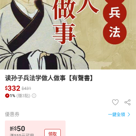
日本購物
電子/紙本書
HOT
读孙子兵法学做人做事【有聲書】
332
$
$
431
1%
(賺3點)
優惠券
一鍵全領
50
$
折
領取
滿555元可用