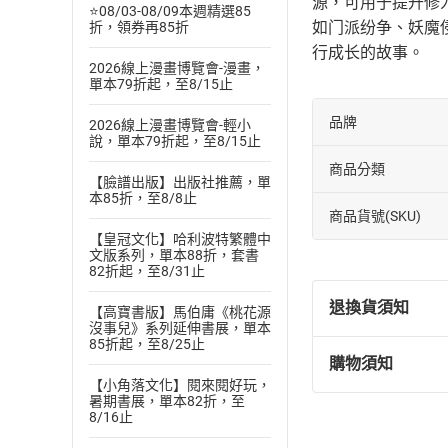
源，可用于提升修
⭐08/03-08/09本週精選85
如门派纷争、妖魔
折，領券再85折
行成长的故事。
2026線上漫畫博覽會-漫畫，
單本79折起，至8/15止
品牌
2026線上漫畫博覽會-輕小
說，單本79折起，至8/15止
商品分類
【臉譜出版】出版社推薦，單
本85折，至8/8止
商品貨號(SKU)
【皇冠文化】哈利波特繁體中
文版系列，單本88折，套書
82折起，至8/31止
退換貨須知
【高寶書版】馬伯庸《桃花源
沒事兒》系列延伸書展，單本
85折起，至8/25止
購物須知
退換貨規定：
【小角落文化】閱來閱好玩，
(
一
)
依
消費
暑期書展，單本82折，至
8/16止
內容或一經提
購書須知
定。