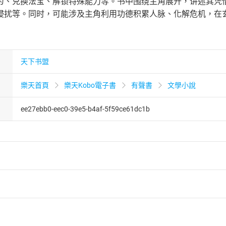
为、兑换法宝、解锁特殊能力等。书中围绕主角展开，讲述其凭
侵扰等。同时，可能涉及主角利用功德积累人脉、化解危机，在
天下书盟
樂天首頁
樂天Kobo電子書
有聲書
文學小說
ee27ebb0-eec0-39e5-b4af-5f59ce61dc1b
者保護法
第
19
條第
1
項後段
暨
通訊交易解除權合理例外情事適用
供即為完成之線上服務，經消費者事先同意始提供。」 之商品