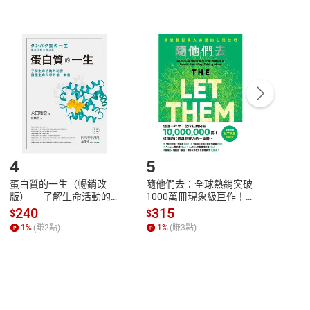
非以有形媒介提供之數位內容，消費者同意若訂購後
付款
方式
完成
訂單
中點選「瀏覽訂單明細」
>
「申請取消訂單
/
退
Payment
Complete
/退貨。
登入帳號，下載書籍後看書
4
5
6
蛋白質的一生（暢銷改
隨他們去：全球熱銷突破
理當
版）──了解生命活動的
1000萬冊現象級巨作！
快樂
秘密，讀懂生命科學的第
改變千萬人命運的心理技
理解
240
315
30
$
$
$
一本書【電子書】
巧【附放下執念明信片
慮、
1
%
(賺
2
點)
1
%
(賺
3
點)
1
%
圖】【電子書】
書】