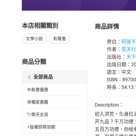
本店相關類別
商品詳情
文學小說
有聲書
旁白：
阿张不
作者：
奕天行
出版社：
天下
商品分類
出版日期：202
語言：中文
全部商品
ISBN：89700
時長：54:13:
🎯新書優惠
🉐獨家書籍
Description：
初入洪荒，化身红
💘樂天女孩
开九品？千万功德！
⚡版權即將到期
五百万功德，你给