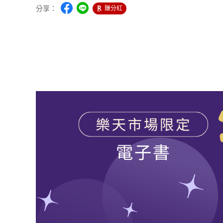
分享：
賺分紅