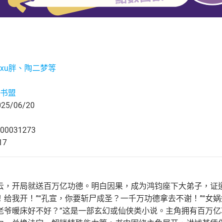
xu胖、陶二梦等
书盟
5/06/20
00031273
17
云，开局就送百万亿功德。明白因果，成为鸿钧座下大弟子，证
给我开！”“孔宣，你要斩尸成圣？一千万功德拿去不谢！”“女
老爷暖床好不好？”这是一部玄幻或仙侠类小说。主角拥有百万