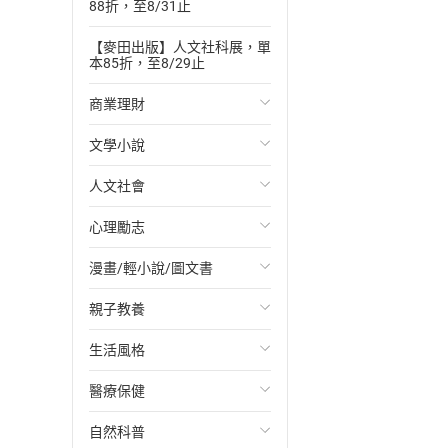
88折，至8/31止
【麥田出版】人文社科展，單
本85折，至8/29止
商業理財
文學小說
投資理財
人文社會
經濟/趨勢
歐美文學
心理勵志
財務/金融
日本文學
國際關係
漫畫/輕小說/圖文書
管理/領導
韓國文學
政治
心靈成長/情緒
親子教養
職場工作術
華文文學
社會科學
人際關係
輕小說
生活風格
成功法
經典文學
台灣/中國歷史
兩性關係
奇幻/科幻
教育現場
醫療保健
行銷/廣告
成長/家庭生活小說
日/韓歷史
心理學
愛情故事
兒童文學/故事
飲食/食譜
自然科普
傳記
懸疑/推理小說
其他歷史/史學
職場/社會寫實
兒童科普/學習
健身/美顏
健康/養生