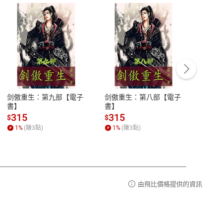
客服資訊
豫期
服務時間：週一到週五 10:00-12:00、
易解
13:00-17:00 (國定假日及例假日休息)
剑傲重生：第九部【電子
剑傲重生：第八部【電子
潜水史
品性
客服電話：0080-1857077
書】
書】
andari
al) Sc
請參
客服信箱：
聯絡店家
315
315
13
$
$
$
r【電
1
%
(賺
3
點)
1
%
(賺
3
點)
1
%
由飛比價格提供的資訊