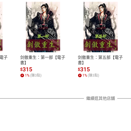
式
退換貨規範
、LINE PAY、AFTEE
本店是否提供消費者保護法七日猶
之權利，遽消費者保護法及通訊交
電子
剑傲重生：第一部【電子
剑傲重生：第五部【電子
除權合理例外情事適用準則，依商
書】
書】
質各有不同規定。詳細退換貨說明
315
315
$
$
照各商品說明。
1
%
(賺
3
點)
1
%
(賺
3
點)
詳細說明
繼續逛其他店舖