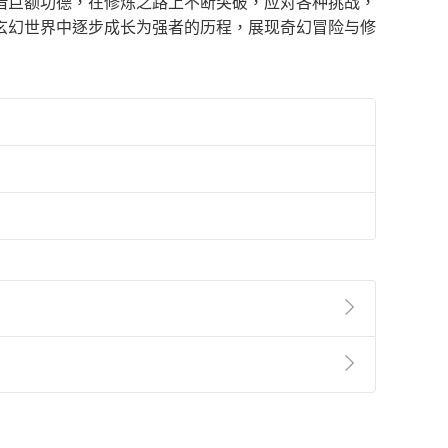
借巨额功德，在修炼之路上不断突破，应对各种挑战，
玄幻世界中逐步成长为强者的历程，展现奇幻冒险与修
準則
第
2
條第
5
款之規定，「非以有形媒介提供之數位
，不適用消保法第
19
條第
1
項七日內無條件退貨之規