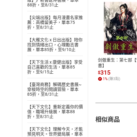
版】》新書延伸書展，單本
88折，至8/31止
【尖端出版】每月漫畫名家推
薦：高橋留美子，單本75
折，至8/31止
付款方
【大雁文化 x 日出出版】陪你
找到情緒出口，心理勵志書
ATM轉帳、信用卡
展，單本85折，至9/10止
剑傲重生：第七部【
【天下生活 x 康健出版】享受
書】
自己喜歡的生活，單本85
315
折，至9/15止
$
1
%
(賺
3
點)
【臺灣商務】解碼歷史書展~
穿梭時空的閱讀冒險，單本
85折，至8/31止
【天下文化】重新定義你的價
值，職場升級展，單本88
折，至8/31止
相似商品
【天下文化】理解今天，才能
預見明天。世界變局展，單本