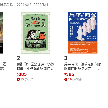
排名期間：2026/8/2 - 2026/8/8
訂購本店鋪之商品即代表知悉本店鋪所銷售之商品為電子書，屬
取電子書，不得請求退貨退款。
品
放入
購物車
登入
帳號
欲取消訂單或辦理退貨時，請登入樂天市場，並於「我的訂單」
Shopping cart
Login
將依您的申請進行審核，待審核通過後將為您辦理退款事宜。
市場須以整筆訂單為單位進行取消/退貨，恕無法以單支商品取消
如何開始使用？
.選擇閱讀載具
Step2.
2
3
．霍
藝術的40堂公開課：透過
扁平時代：演算法如何限
書】
故事，走進藝術家創作現
縮我們的品味與文化【電
場，看藝術如何誕生、如
子書】
385
385
$
$
何形塑人類生活【電子
1
%
(賺
3
點)
1
%
(賺
3
點)
書】