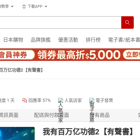
物教學
下載APP
日本購物
品牌旗艦
優惠活動
排行榜
電子書/紙本
百万亿功德2【有聲書】
速度
1 天
回應率
57%
人氣店家
電子發票
資訊頁面
配送與付款頁面
所有商品
我有百万亿功德2【有聲書】