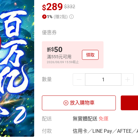
289
$
$
332
1%
(賺2點)
優惠券
50
$
折
領取
滿555元可用
2026/08/09 15:59
截止
數量
放入購物車
配送
無實體配送
免運
付款
信用卡／LINE Pay／AFTEE／