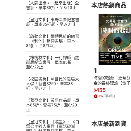
【大牌出版 x 一起來出版】全
本店熱銷商品
(
二
)
消費者
書系，單本85折，至8/13止
且已下載
/
存
挑選
商
【皇冠文化】東野圭吾紀念書
退貨方式：您
展，單本85折起，至8/31止
Choose
貨」，本店鋪
【啟動文化】翻轉思維的練習
請注意，樂天
－《利他》延伸書展，單本
購書後，
85折，至8/14止
【橡樹林文化】一行禪師百歲
Step1
誕辰紀念書展，單本85折，
至8/22止
1
時間的起源：史蒂芬
【校園書房】AI世代的職場大
金的最終理論【電子
人學！新書$250、單本88
折，至8/31止
455
$
1
%
(賺
4
點)
【蓋亞文化】黃易作品展，單
本85折、套書75折，至8/20
止
【皇冠文化】《曉星》、《白
本店最新到貨
雪公主殺人事件【童話破滅