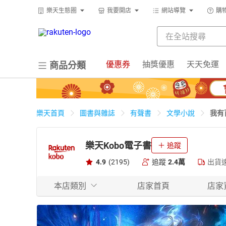
樂天生態圈
我要開店
網站導覽
購
優惠券
抽獎優惠
天天免運
商品分類
我有
樂天首頁
圖書與雜誌
有聲書
文學小說
樂天Kobo電子書
追蹤
4.9
(2195)
追蹤
2.4萬
出貨
本店類別
店家首頁
店家