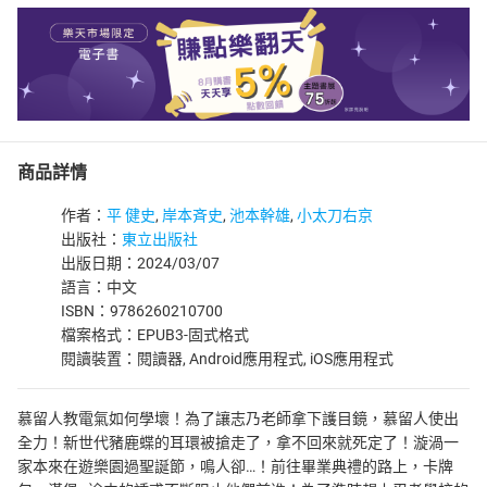
商品詳情
作者：
平 健史
,
岸本斉史
,
池本幹雄
,
小太刀右京
出版社：
東立出版社
出版日期：2024/03/07
語言：中文
ISBN：9786260210700
檔案格式：EPUB3-固式格式
閱讀裝置：閱讀器, Android應用程式, iOS應用程式
慕留人教電氣如何學壞！為了讓志乃老師拿下護目鏡，慕留人使出
全力！新世代豬鹿蝶的耳環被搶走了，拿不回來就死定了！漩渦一
家本來在遊樂園過聖誕節，鳴人卻…！前往畢業典禮的路上，卡牌