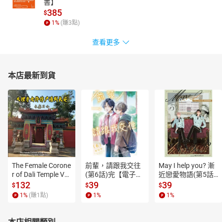
書】
385
$
1
%
(賺
3
點)
查看更多
本店最新到貨
The Female Corone
前輩，請跟我交往
May I help you? 漸
r of Dali Temple Vo
(第6話)完【電子
近戀愛物語(第5話)
l.6【有聲書】
書】
【電子書】
132
39
39
$
$
$
1
%
(賺
1
點)
1
%
1
%