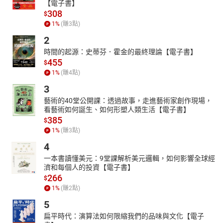
【電子書】
308
$
1
%
(賺
3
點)
2
時間的起源：史蒂芬．霍金的最終理論【電子書】
455
$
1
%
(賺
4
點)
3
藝術的40堂公開課：透過故事，走進藝術家創作現場，
看藝術如何誕生、如何形塑人類生活【電子書】
385
$
1
%
(賺
3
點)
4
一本書讀懂美元：9堂課解析美元邏輯，如何影響全球經
濟和每個人的投資【電子書】
266
$
1
%
(賺
2
點)
5
扁平時代：演算法如何限縮我們的品味與文化【電子