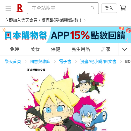
登入
立即加入樂天會員，讓您邊購物邊賺點數！
購物網分類
免運
美食
保健
民生用品
居家
3C
樂天首頁
圖書與雜誌
電子書
漫畫/輕小說/圖文書
BO
天天免運
美食蛋糕
養生保健
民生用品
居家生活
3C家電
運動休閒
親子玩具
女裝
男裝
化妝保養
情趣用品