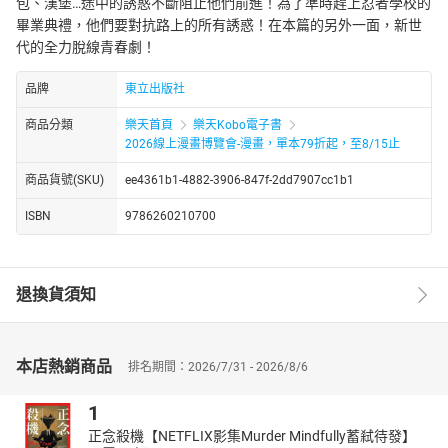
包、漢堡…途中的誘惑不斷阻止他們前進！為了準時趕上忍者學校的
畢業典禮，他們要對抗路上的所有誘惑！在本篇的另外一面，新世
代的全力脫線青春劇！
品牌
東立出版社
商品分類
樂天首頁
樂天Kobo電子書
2026線上漫畫博覽會-漫畫，單本79折起，至8/15止
商品貨號(SKU)
ee4361b1-4882-3906-847f-2dd7907cc1b1
ISBN
9786260210700
退換貨須知
本店熱銷商品
排名期間：2026/7/31 - 2026/8/6
1
正念殺機【NETFLIX影集Murder Mindfully蓄弒待發】