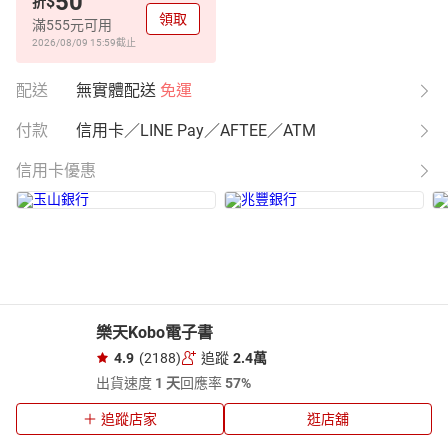
50
$
折
領取
滿555元可用
2026/08/09 15:59
截止
配送
無實體配送
免運
付款
信用卡／LINE Pay／AFTEE／ATM
信用卡優惠
樂天Kobo電子書
4.9
(2188)
追蹤
2.4萬
出貨速度
1 天
回應率
57%
追蹤店家
逛店舖