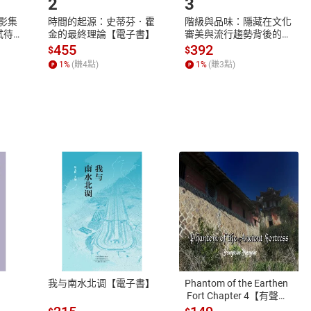
2
3
X影集
時間的起源：史蒂芬．霍
階級與品味：隱藏在文化
蓄弒待
金的最終理論【電子書】
審美與流行趨勢背後的地
位渴望【電子書】
455
392
$
$
1
%
(賺
4
點)
1
%
(賺
3
點)
式
退換貨規範
、LINE PAY、AFTEE
本店是否提供消費者保護法七日猶
之權利，遽消費者保護法及通訊交
我与南水北调【電子書】
Phantom of the Earthen
除權合理例外情事適用準則，依商
 Fort Chapter 4【有聲
書】
質各有不同規定。詳細退換貨說明