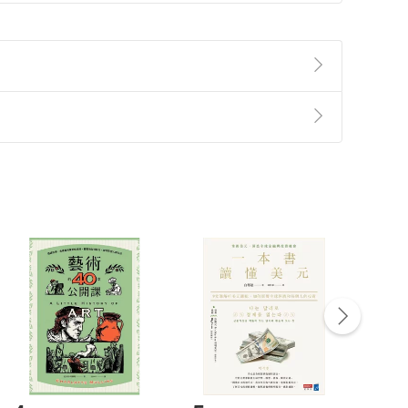
準則
第
2
條第
5
款之規定，「非以有形媒介提供之數位
，不適用消保法第
19
條第
1
項七日內無條件退貨之規
非以有形媒介提供之數位內容，消費者同意若訂購後
付款
方式
完成
訂單
中點選「瀏覽訂單明細」
>
「申請取消訂單
/
退
Payment
Complete
/退貨。
登入帳號，下載書籍後看書