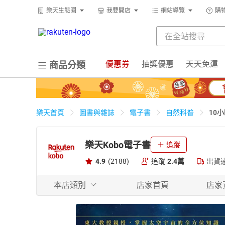
樂天生態圈
我要開店
網站導覽
購
優惠券
抽獎優惠
天天免運
商品分類
10
樂天首頁
圖書與雜誌
電子書
自然科普
樂天Kobo電子書
追蹤
4.9
(2188)
追蹤
2.4萬
出貨
本店類別
店家首頁
店家