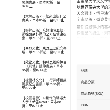
由東京大學天文學教
暑期書展，單本82折，至
8/16止
以世界頂尖大學的
天文觀測、恆星演
【大牌出版 x 一起來出版】全
宇宙暴脹、微波背
書系，單本85折，至8/13止
帶你從最微小的基
【聯經出版】吃好油降血糖，
從恆星的誕生，到
從控醣到舒壓的全方位健康提
案，單本85折，至7/31止
從光的波動，到重
展開一趟橫跨138
【皇冠文化】東野圭吾紀念書
展，單本85折起，至8/31止
【作者簡介】
戶谷友則
【啟動文化】翻轉思維的練習
1971年出生於愛
－《利他》延伸書展，單本
85折，至8/14止
品牌
研究員、京都大學
高能天體物理學）
【橡樹林文化】一行禪師百歲
商品分類
誕辰紀念書展，單本85折，
宙論で読み解く「
至8/22止
【譯者簡介】
商品貨號(SKU)
【校園書房】AI世代的職場大
陳聖怡
人學！新書$250、單本88
享受有日文的生活
ISBN
折，至8/31止