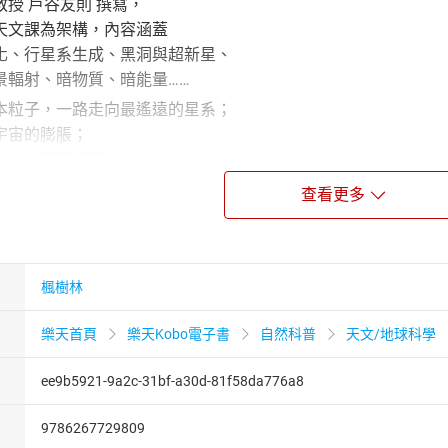
授 戶谷友則 撰寫，
天文課為架構，內容涵蓋
化、行星系生成、黑洞與超新星、
景輻射、暗物質、暗能量……
本粒子，一路走向最遙遠的星系；
宇宙的膨脹；
力波的時空漣漪，
億光年的旅行。
查看更多
知縣。1998年，東京大學研究所理學系研究科專攻物理學博士
楓樹林
副教授，現為東京大學研究所理學系研究科專攻天文學教授。專
。主要從事注重觀測的理論性研究。著有《宇宙の「果て」にな
樂天首頁
樂天Kobo電子書
自然科普
天文/地球科學
生命」の起源と存在》（皆為講談社）。
ee9b5921-9a2c-31bf-a30d-81f58da776a8
，曾留學東京，熱愛筆譯。
9786267729809