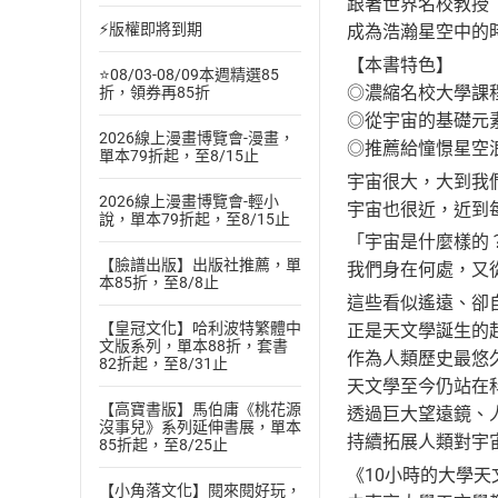
跟著世界名校教授
⚡版權即將到期
成為浩瀚星空中的
【本書特色】
⭐08/03-08/09本週精選85
◎濃縮名校大學課程
折，領券再85折
◎從宇宙的基礎元
2026線上漫畫博覽會-漫畫，
◎推薦給憧憬星空
單本79折起，至8/15止
宇宙很大，大到我
2026線上漫畫博覽會-輕小
宇宙也很近，近到
說，單本79折起，至8/15止
「宇宙是什麼樣的
【臉譜出版】出版社推薦，單
我們身在何處，又
本85折，至8/8止
這些看似遙遠、卻
【皇冠文化】哈利波特繁體中
正是天文學誕生的
文版系列，單本88折，套書
作為人類歷史最悠
82折起，至8/31止
天文學至今仍站在
【高寶書版】馬伯庸《桃花源
透過巨大望遠鏡、
沒事兒》系列延伸書展，單本
持續拓展人類對宇
85折起，至8/25止
《10小時的大學天
【小角落文化】閱來閱好玩，