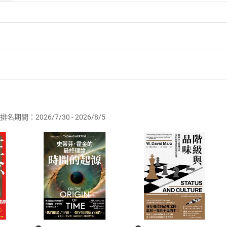
勇氣》及多種歷史、旅遊、生活實用書。
者保護法
第
19
條第
1
項後段
暨
通訊交易解除權合理例外情事適用
供即為完成之線上服務，經消費者事先同意始提供。」 之商品
排名期間：2026/7/30 - 2026/8/5
訂購本店鋪之商品即代表知悉本店鋪所銷售之商品為電子書，屬
取電子書，不得請求退貨退款。
品
放入
購物車
登入
帳號
欲取消訂單或辦理退貨時，請登入樂天市場，並於「我的訂單」
Shopping cart
Login
將依您的申請進行審核，待審核通過後將為您辦理退款事宜。
市場須以整筆訂單為單位進行取消/退貨，恕無法以單支商品取消
如何開始使用？
.選擇閱讀載具
Step2.