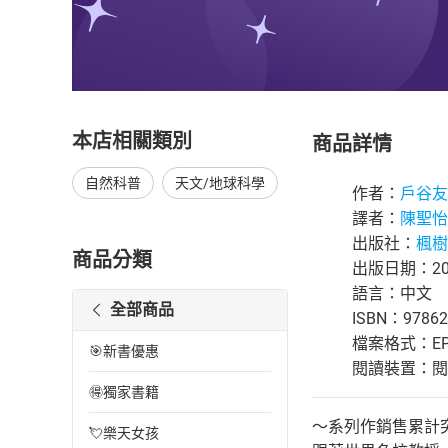
本店相關類別
商品詳情
自然科普
天文/地球科學
作者：
戶谷友
譯者：
陳聖怡
出版社：
楓樹
商品分類
出版日期：202
語言：中文
全部商品
ISBN：97862
檔案格式：EP
🎯新書優惠
閱讀裝置：閱讀器
🉐獨家書籍
～系列作銷售累計突
💘樂天女孩