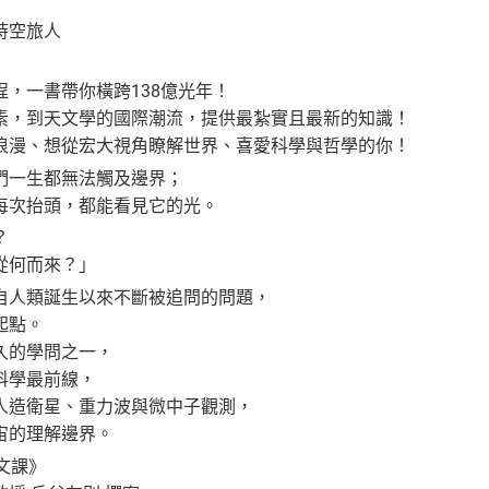
時空旅人
，一書帶你橫跨138億光年！
素，到天文學的國際潮流，提供最紮實且最新的知識！
浪漫、想從宏大視角瞭解世界、喜愛科學與哲學的你！
們一生都無法觸及邊界；
每次抬頭，都能看見它的光。
？
從何而來？」
自人類誕生以來不斷被追問的問題，
起點。
久的學問之一，
科學最前線，
人造衛星、重力波與微中子觀測，
宙的理解邊界。
文課》