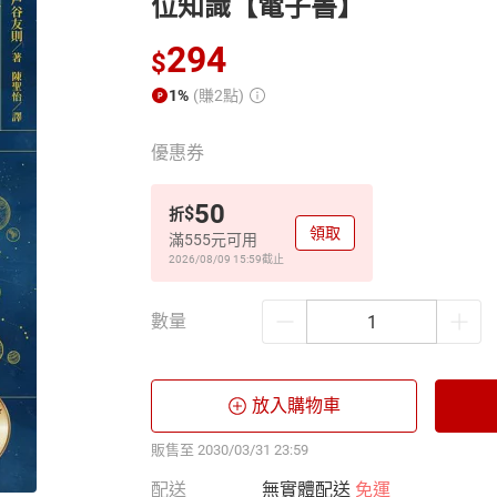
位知識【電子書】
294
$
1%
(賺2點)
優惠券
50
$
折
領取
滿555元可用
2026/08/09 15:59
截止
數量
放入購物車
販售至 2030/03/31 23:59
配送
無實體配送
免運