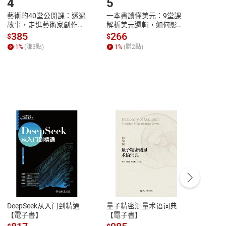
4
5
6
藝術的40堂公開課：透過
一本書讀懂美元：9堂課
本物
故事，走進藝術家創作現
解析美元邏輯，如何影響
說，
場，看藝術如何誕生、如
全球經濟和每個人的投資
來】
385
266
28
$
$
$
何形塑人類生活【電子
【電子書】
1
%
(賺
3
點)
1
%
(賺
2
點)
1
%
書】
客服資訊
豫期
服務時間：週一到週五 10:00-12:00、
易解
13:00-17:00 (國定假日及例假日休息)
DeepSeek从入门到精通
量子精密测量术语词典
新西
品性
客服電話：0080-1857077
【電子書】
【電子書】
计研
請參
客服信箱：
聯絡店家