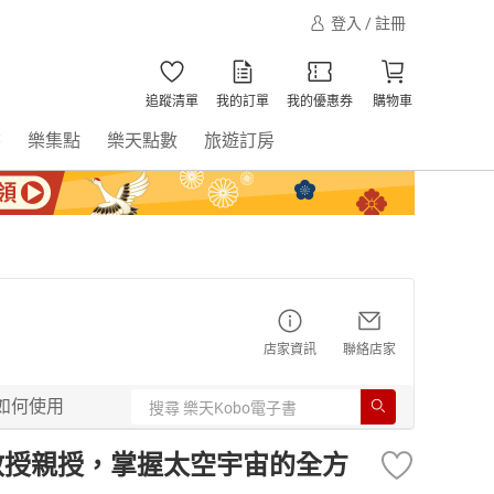
登入 / 註冊
追蹤清單
我的訂單
我的優惠券
購物車
書
樂集點
樂天點數
旅遊訂房
店家資訊
聯絡店家
如何使用
教授親授，掌握太空宇宙的全方