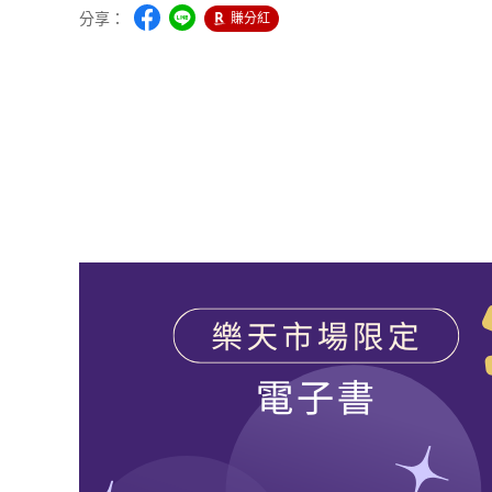
分享：
賺分紅