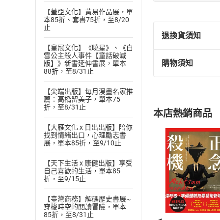
譯有《重新相處的
【蓋亞文化】黃易作品展，單
本85折、套書75折，至8/20
止
退換貨須知
【皇冠文化】《曉星》、《白
雪公主殺人事件【童話破滅
購物須知
版】》新書延伸書展，單本
退換貨規定：
88折，至8/31止
(
一
)
依
消費
【尖端出版】每月漫畫名家推
內容或一經提
薦：高橋留美子，單本75
購書須知
定。
折，至8/31止
本店熱銷商品
(
二
)
消費者
【大雁文化 x 日出出版】陪你
且已下載
/
存
挑選
商
找到情緒出口，心理勵志書
退貨方式：您
展，單本85折，至9/10止
Choose
貨」，本店鋪
【天下生活 x 康健出版】享受
請注意，樂天
自己喜歡的生活，單本85
購書後，
折，至9/15止
【臺灣商務】解碼歷史書展~
Step1
穿梭時空的閱讀冒險，單本
85折，至8/31止