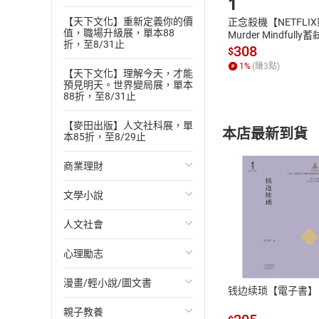
1
【天下文化】重新定義你的價
正念殺機【NETFLI
值，職場升級展，單本88
Murder Mindfully
折，至8/31止
發】【電子書】
308
$
1
%
(賺
3
點)
【天下文化】理解今天，才能
預見明天。世界變局展，單本
88折，至8/31止
【麥田出版】人文社科展，單
本店最新到貨
本85折，至8/29止
商業理財
文學小說
投資理財
人文社會
經濟/趨勢
歐美文學
付款方
心理勵志
財務/金融
日本文學
國際關係
ATM轉帳、信用卡
漫畫/輕小說/圖文書
管理/領導
韓國文學
政治
心靈成長/情緒
钱边续琐【電子書】
親子教養
職場工作術
華文文學
社會科學
人際關係
輕小說