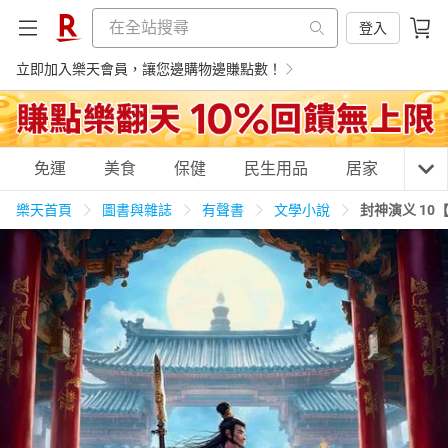
登入
立即加入樂天會員，讓您邊購物邊賺點數！
購物網分類
免運
美食
保健
民生用品
居家
3C
樂天首頁
圖書與雜誌
有聲書
文學小說
封神演义 10
天天免運
美食蛋糕
養生保健
民生用品
居家生活
3C家電
運動休閒
親子玩具
女裝
男裝
化妝保養
情趣用品