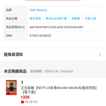
列的故事，将民间传说中的各种神仙，如喜神、财神、风神、雨
神、土地神、灶王爷、灶王奶奶等等，都穿插在其中。
品牌
DMC Reading
著名评书大师袁阔成先生，以其深厚功力录制的《封神演义》，故
事情节生动曲折，节奏轻松明快，风格活泼幽默。雅俗共赏，热闹
商品分類
樂天首頁
樂天Kobo電子書
有聲書
文學小說
好听。富有很高的艺术性和欣赏性。
商品貨號(SKU)
eed7e04d-f804-33a9-a092-42045405ce67
ISBN
9798318338205
退換貨須知
本店熱銷商品
排名期間：2026/7/30 - 2026/8/5
1
正念殺機【NETFLIX影集Murder Mindfully蓄弒待發】
【電子書】
308
$
1
%
(賺
3
點)