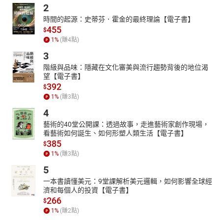
2
時間的起源：史蒂芬．霍金的最終理論【電子書】
455
$
1
%
(賺
4
點)
3
階級與品味：隱藏在文化審美與流行趨勢背後的地位渴
望【電子書】
392
$
1
%
(賺
3
點)
4
藝術的40堂公開課：透過故事，走進藝術家創作現場，
看藝術如何誕生、如何形塑人類生活【電子書】
385
$
1
%
(賺
3
點)
5
一本書讀懂美元：9堂課解析美元邏輯，如何影響全球經
濟和每個人的投資【電子書】
266
$
1
%
(賺
2
點)