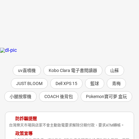
uv直噴機
Kobo Clara 電子書閱讀器
山蘇
JUST BLOOM
Dell XPS 15
籃球
青梅
小腿按摩機
COACH 後背包
Pokemon寶可夢 盒玩
防詐騙提醒
台灣樂天市場與店家不會主動致電要求解除分期付款、要求ATM轉帳。
政策宣導