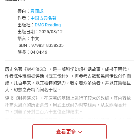
旁白：
袁阔成
作者：
中国古典名著
出版社：
DMC Reading
出版日期：2025/03/12
語言：中文
ISBN：9798318338205
時長：04:04:46
历史名著《封神演义》，是一部科学幻想神话故事，成书于明代，
作者陈仲琳根据评话《武王伐纣》，再参考古籍和民间传说创作而
成。几百年来，以其独特的魅力，吸引着众多读者，并以其篇幅巨
大、幻想之奇特而闻名于世。
评书《封神演义》，在原著的基础上进行了较大的改编，其内容依
托商灭周兴的历史背景，用武王伐纣为时空线索，从女娲降香开
书，到姜子牙封三百六十五位正神结束。
其中的哪吒闹海、姜子牙下山、文王访贤、三抢封神榜、众仙斗阵
斗法等情节，展现了古人丰富的想象力：腾云驾雾、呼风唤雨、搬
查看更多
山移海、撒豆成兵，还有水遁、土遁、风火轮、火尖枪……，这一系