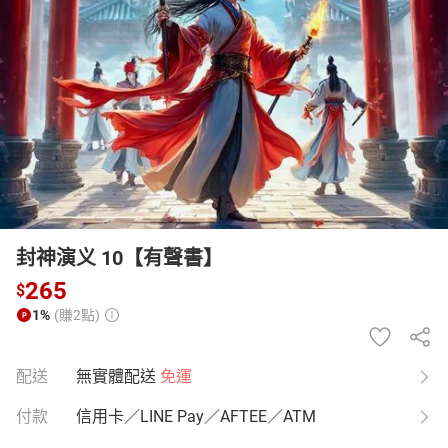
日本購物
電子/紙本書
HOT
封神演义 10【有聲書】
265
$
1%
(賺2點)
配送
無實體配送
免運
付款
信用卡／LINE Pay／AFTEE／ATM