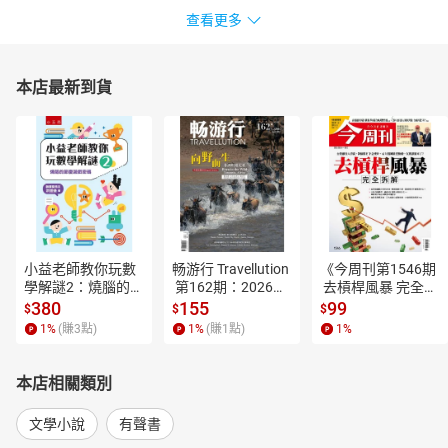
查看更多
本店最新到貨
小益老師教你玩數
畅游行 Travellution
《今周刊第1546期
學解謎2：燒腦的節
 第162期：2026年
 去槓桿風暴 完全拆
慶遊戲密碼【電子
8月号（中英雙語
解》【電子書】
380
155
99
$
$
$
書】
版）【電子書】
1
%
(賺
3
點)
1
%
(賺
1
點)
1
%
本店相關類別
文學小說
有聲書