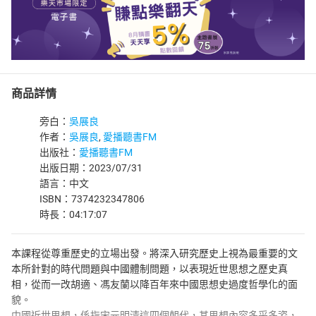
商品詳情
旁白：
吳展良
作者：
吳展良
,
愛播聽書FM
出版社：
愛播聽書FM
出版日期：2023/07/31
語言：中文
ISBN：7374232347806
時長：04:17:07
本課程從尊重歷史的立場出發。將深入研究歷史上視為最重要的文
本所針對的時代問題與中國體制問題，以表現近世思想之歷史真
相，從而一改胡適、馮友蘭以降百年來中國思想史過度哲學化的面
貌。
中國近世思想，係指宋元明清這四個朝代，其思想內容多采多姿，