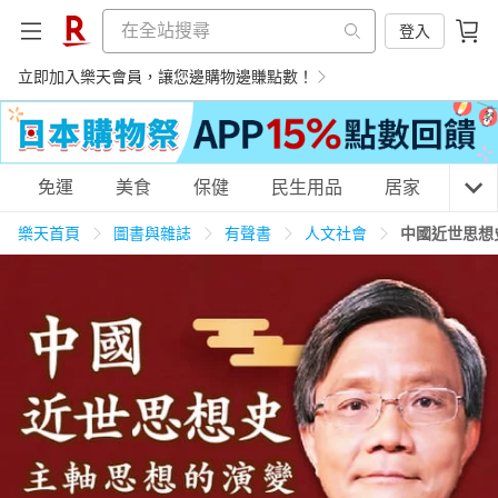
登入
立即加入樂天會員，讓您邊購物邊賺點數！
購物網分類
免運
美食
保健
民生用品
居家
3C
樂天首頁
圖書與雜誌
有聲書
人文社會
中國近世思想
天天免運
美食蛋糕
養生保健
民生用品
居家生活
3C家電
運動休閒
親子玩具
女裝
男裝
化妝保養
情趣用品