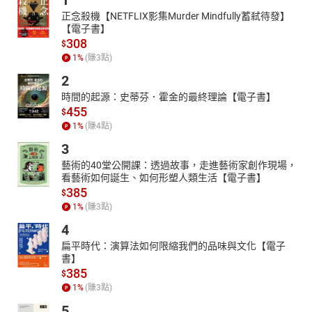
1
20遼、金、元的政教與學術思想-1
21遼、金、元的政教與學術思想-2
正念殺機【NETFLIX影集Murder Mindfully蓄弒待發】
【電子書】
308
$
1
%
(賺
3
點)
2
時間的起源：史蒂芬．霍金的最終理論【電子書】
455
$
1
%
(賺
4
點)
3
藝術的40堂公開課：透過故事，走進藝術家創作現場，
看藝術如何誕生、如何形塑人類生活【電子書】
385
$
1
%
(賺
3
點)
4
扁平時代：演算法如何限縮我們的品味與文化【電子
書】
385
$
1
%
(賺
3
點)
5