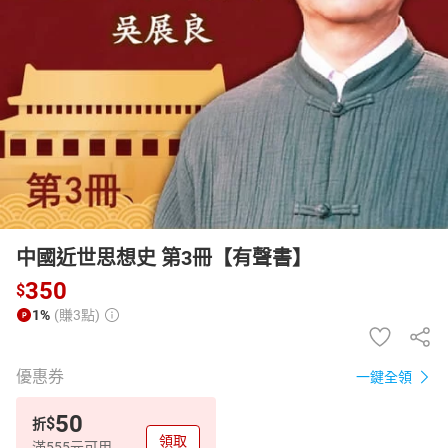
日本購物
電子/紙本書
HOT
中國近世思想史 第3冊【有聲書】
350
$
1%
(賺3點)
優惠券
一鍵全領
50
$
折
領取
滿555元可用