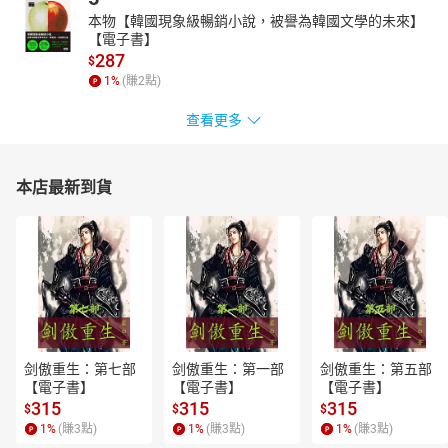
本物【韓國現象級暢銷小說，被譽為韓國文學的未來】
【電子書】
287
$
1
%
(賺
2
點)
查看更多
本店最新到貨
剑傲重生：第七部
剑傲重生：第一部
剑傲重生：第五部
【電子書】
【電子書】
【電子書】
315
315
315
$
$
$
1
%
(賺
3
點)
1
%
(賺
3
點)
1
%
(賺
3
點)