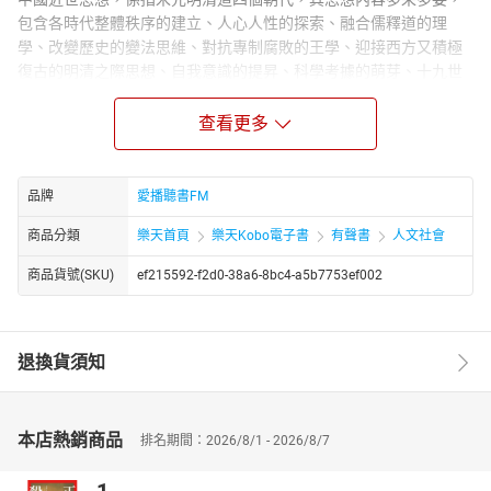
包含各時代整體秩序的建立、人心人性的探索、融合儒釋道的理
學、改變歷史的變法思維、對抗專制腐敗的王學、迎接西方又積極
復古的明清之際思想、自我意識的提昇、科學考據的萌芽、十九世
紀中後期的大變革等等。不僅如此，中國近世思想對於中國現當代
有深刻的影響。無論是中國觀念、從家族到國族主義、政教第一思
查看更多
維、社會主義、個體覺醒、博愛平等、新公義觀念等等，均可於近
世思想中觀其淵源所自。不瞭解中國近世思想，不可能真正瞭解當
代的中國。
品牌
愛播聽書FM
講者簡介：
商品分類
樂天首頁
樂天Kobo電子書
有聲書
人文社會
吳展良
臺灣歷史學家，前臺灣大學歷史學系系主任，現任臺大歷史系教
商品貨號(SKU)
ef215592-f2d0-38a6-8bc4-a5b7753ef002
授。專長為中國近現代思想史、西洋近現代思想史、宋代學術與思
想史。
章節：
退換貨須知
15近世政教暨學術思想體系的奠定：朱子-01
16近世政教暨學術思想體系的奠定：朱子-02
17近世政教暨學術思想體系的奠定：朱子-03
本店熱銷商品
排名期間：2026/8/1 - 2026/8/7
18陸學、浙學與晚宋學術思想-1
19陸學、浙學與晚宋學術思想-2