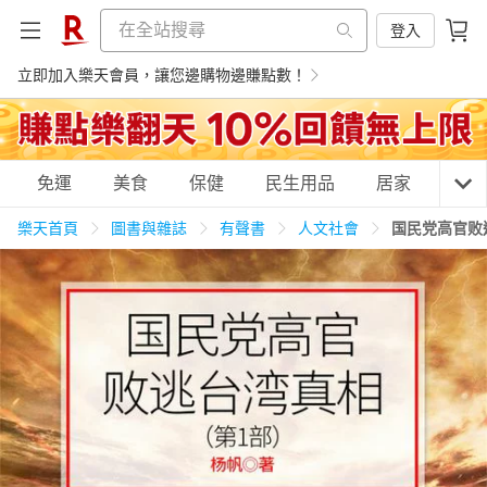
登入
立即加入樂天會員，讓您邊購物邊賺點數！
購物網分類
免運
美食
保健
民生用品
居家
3C
樂天首頁
圖書與雜誌
有聲書
人文社會
国民党高官败
天天免運
美食蛋糕
養生保健
民生用品
居家生活
3C家電
運動休閒
親子玩具
女裝
男裝
化妝保養
情趣用品