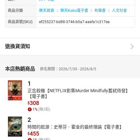
商品分類
樂天首頁
樂天Kobo電子書
有聲書
人文社會
商品貨號(SKU)
ef255237-bd88-3746-b0a7-aaefa1c317ea
退換貨須知
本店熱銷商品
排名期間：2026/7/30 - 2026/8/5
1
正念殺機【NETFLIX影集Murder Mindfully蓄弒待發】
【電子書】
308
$
1
%
(賺
3
點)
2
時間的起源：史蒂芬．霍金的最終理論【電子書】
455
$
1
%
(賺
4
點)