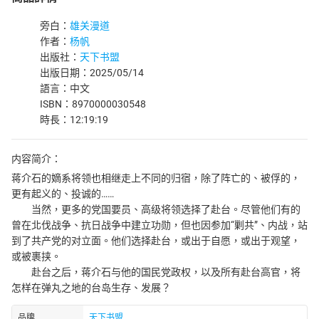
旁白：
雄关漫道
作者：
杨帆
出版社：
天下书盟
出版日期：2025/05/14
語言：中文
ISBN：8970000030548
時長：12:19:19
内容简介：
蒋介石的嫡系将领也相继走上不同的归宿，除了阵亡的、被俘的，
更有起义的、投诚的……
当然，更多的党国要员、高级将领选择了赴台。尽管他们有的
曾在北伐战争、抗日战争中建立功勋，但也因参加“剿共”、内战，站
到了共产党的对立面。他们选择赴台，或出于自愿，或出于观望，
或被裹挟。
赴台之后，蒋介石与他的国民党政权，以及所有赴台高官，将
怎样在弹丸之地的台岛生存、发展？
品牌
天下书盟