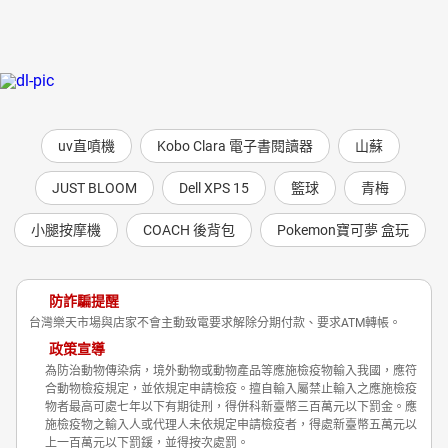
uv直噴機
Kobo Clara 電子書閱讀器
山蘇
JUST BLOOM
Dell XPS 15
籃球
青梅
小腿按摩機
COACH 後背包
Pokemon寶可夢 盒玩
防詐騙提醒
台灣樂天市場與店家不會主動致電要求解除分期付款、要求ATM轉帳。
政策宣導
為防治動物傳染病，境外動物或動物產品等應施檢疫物輸入我國，應符
合動物檢疫規定，並依規定申請檢疫。擅自輸入屬禁止輸入之應施檢疫
物者最高可處七年以下有期徒刑，得併科新臺幣三百萬元以下罰金。應
施檢疫物之輸入人或代理人未依規定申請檢疫者，得處新臺幣五萬元以
上一百萬元以下罰鍰，並得按次處罰。