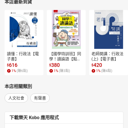
本店最新到貨
讀懂：行政法【電
【國學特訓班】同
老師開講：行政法
子書】
學！讀論語【點閱
(上)【電子書】
率最高的孔子篇】
616
380
420
$
$
$
逗趣的文配圖情境
1
%
(賺
6
點)
1
%
(賺
3
點)
1
%
(賺
4
點)
式講解，學習聖人
老師和學霸弟子的
高情商，開拓人生
本店相關類別
格局！【電子書】
人文社會
有聲書
下載樂天 Kobo 應用程式