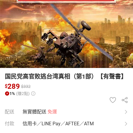
日本購物
電子/紙本書
HOT
国民党高官败逃台湾真相（第1部）【有聲書】
289
$
$
332
1%
(賺2點)
配送
無實體配送
免運
付款
信用卡／LINE Pay／AFTEE／ATM