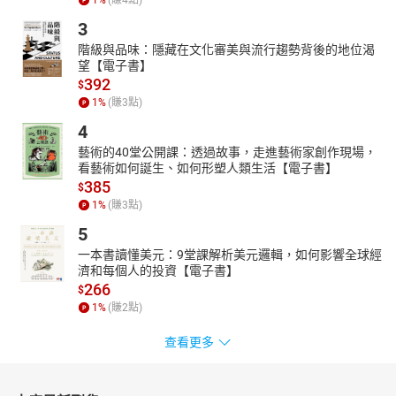
3
階級與品味：隱藏在文化審美與流行趨勢背後的地位渴
望【電子書】
392
$
1
%
(賺
3
點)
4
藝術的40堂公開課：透過故事，走進藝術家創作現場，
看藝術如何誕生、如何形塑人類生活【電子書】
385
$
1
%
(賺
3
點)
5
一本書讀懂美元：9堂課解析美元邏輯，如何影響全球經
濟和每個人的投資【電子書】
266
$
1
%
(賺
2
點)
查看更多