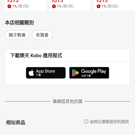
315
315
315
$
$
$
1
%
(賺
3
點)
1
%
(賺
3
點)
1
%
(賺
3
點)
本店相關類別
親子教養
有聲書
下載樂天 Kobo 應用程式
繼續逛其他店舖
相似商品
由飛比價格提供的資訊