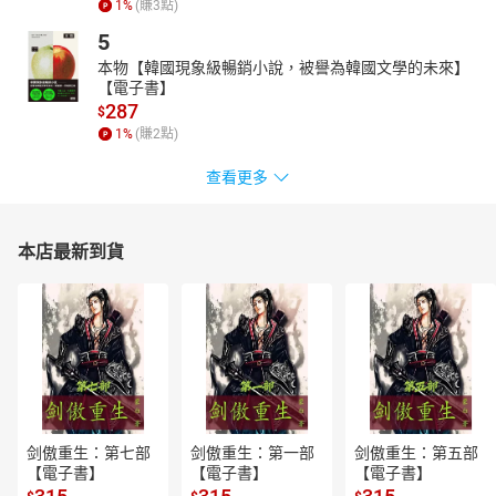
1
%
(賺
3
點)
5
本物【韓國現象級暢銷小說，被譽為韓國文學的未來】
【電子書】
287
$
1
%
(賺
2
點)
查看更多
本店最新到貨
剑傲重生：第七部
剑傲重生：第一部
剑傲重生：第五部
【電子書】
【電子書】
【電子書】