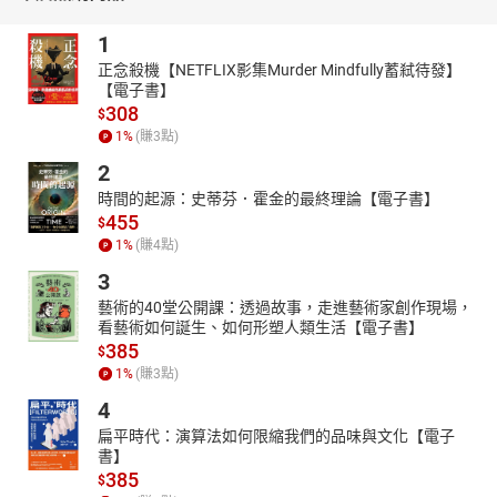
國立東華大學華文文學系畢業。目前為自由插畫者。喜歡鮮豔飽和
1
的顏色，也喜歡藏一些情緒在文字裡，但沒想過有天會將他們放在
一起，成了可以在裡面藏滿彩蛋的繪本。
正念殺機【NETFLIX影集Murder Mindfully蓄弒待發】
【電子書】
【朗讀者簡介】
308
$
楊詠甯
1
%
(賺
3
點)
從小喜歡朗讀，因爲聲音有著讓人專注的力量，彷彿全世界都安靜
2
下來，仔細聆聽每一段動人故事。
現職廣告、有聲教材配音員，資歷已屆10年，仍然繼續透過聲音，
時間的起源：史蒂芬．霍金的最終理論【電子書】
455
讓世界認識我。
$
1
%
(賺
4
點)
3
藝術的40堂公開課：透過故事，走進藝術家創作現場，
看藝術如何誕生、如何形塑人類生活【電子書】
385
$
1
%
(賺
3
點)
4
扁平時代：演算法如何限縮我們的品味與文化【電子
書】
385
$