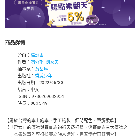
商品詳情
旁白：
楊詠甯
作者：
賴奇郁
,
劉秀美
插畫家：
黃岳琳
出版社：
秀威少年
出版日期：2022/06/30
語言：中文
ISBN：9786269632954
時長：00:13:49
【屬於台灣的本土繪本，手工繪製，鮮明配色、筆觸柔軟】
【「雷女」的傳說與賽夏族的祈天祭相關，係賽夏族三大傳說之
一；本書故事內容根據賽夏族人講述、專家學者田野調查】