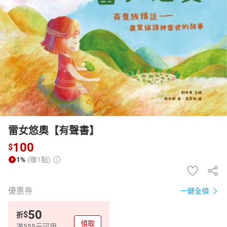
日本購物
電子/紙本書
HOT
雷女悠奧【有聲書】
100
$
1%
(賺1點)
優惠券
一鍵全領
50
$
折
領取
滿555元可用