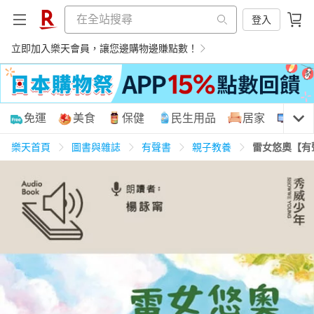
登入
立即加入樂天會員，讓您邊購物邊賺點數！
購物網分類
免運
美食
保健
民生用品
居家
3C
樂天首頁
圖書與雜誌
有聲書
親子教養
雷女悠奧【有
天天免運
美食蛋糕
養生保健
民生用品
居家生活
3C家電
運動休閒
親子玩具
女裝
男裝
化妝保養
情趣用品