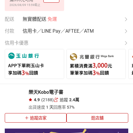
2026/08/09 15:59
截止
配送
無實體配送
免運
付款
信用卡／LINE Pay／AFTEE／ATM
信用卡優惠
樂天Kobo電子書
4.9
(2188)
追蹤
2.4萬
出貨速度
1 天
回應率
57%
追蹤店家
逛店舖