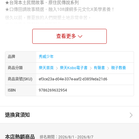
★台灣本土民間故事．原住民傳說系列
★口傳田調故事精選．融入108課綱多元文化X美學素養！
很久以前，賽夏族的人們開墾土地非常辛苦，
雷女悠奧為了幫助他們而下凡，
打雷整地，贈送會生米的神奇種子，族人生活得以改善。
查看更多
族人歡天喜地，將悠奧留在部落裡，
之後究竟發生了什麼事，讓悠奧就此消失呢？
【作者簡介】
品牌
秀威少年
劉秀美／主編
國立東華大學華文系副教授。研究專長海外華文文學、臺灣原住民
商品分類
樂天首頁
樂天Kobo電子書
有聲書
親子教養
文學、民間文學、通俗文學。著有《五十年來的臺灣通俗小說》、
商品貨號(SKU)
ef3ce23a-d04e-337e-aaf2-d385feda21d6
《臺灣宜蘭大同鄉口傳故事》、《從口頭傳統到文字書寫──臺灣原
住民族敘事文學的精神蛻變與返本開新》、《火神眷顧的光明未來
ISBN
9786269632954
──撒奇萊雅族口傳故事》、《山海的召喚──臺灣原住民口傳文
學》、《土地的詩意想像──時空流轉中的人、地方與空間》等。
賴奇郁／作者
退換貨須知
國立東華大學中國語文學系博士。現任國立中山大學西灣學院博士
後研究員、《中國現代文學》期刊執行編輯。著有《故事薪傳：賴
王色的民間文學傳講》、《臺灣紋面族群遷徙傳說研究》等。
本店熱銷商品
排名期間：2026/8/1 - 2026/8/7
黃岳琳／繪者