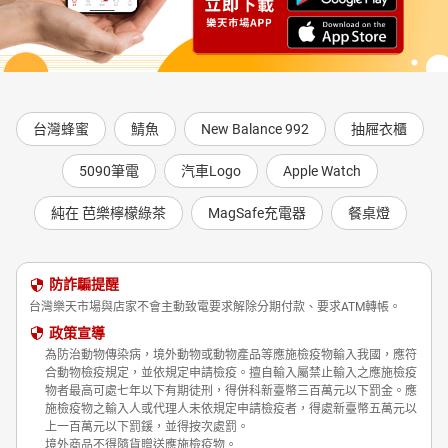
台灣蜂蜜
鯖魚
New Balance 992
抽屜衣櫃
5090筆電
汽車Logo
Apple Watch
純在 芭樂檸檬綠茶
MagSafe充電器
餐桌燈
防詐騙提醒
台灣樂天市場與店家不會主動致電要求解除分期付款、要求ATM轉帳。
政策宣導
為防治動物傳染病，境外動物或動物產品等應施檢疫物輸入我國，應符
合動物檢疫規定，並依規定申請檢疫。擅自輸入屬禁止輸入之應施檢疫
物者最高可處七年以下有期徒刑，得併科新臺幣三百萬元以下罰金。應
施檢疫物之輸入人或代理人未依規定申請檢疫者，得處新臺幣五萬元以
上一百萬元以下罰鍰，並得按次處罰。
境外商品不得隨貨贈送應施檢疫物。