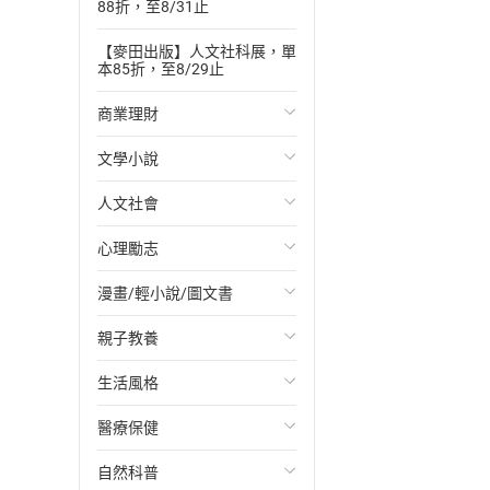
88折，至8/31止
【麥田出版】人文社科展，單
本85折，至8/29止
商業理財
文學小說
投資理財
人文社會
經濟/趨勢
歐美文學
心理勵志
財務/金融
日本文學
國際關係
漫畫/輕小說/圖文書
管理/領導
韓國文學
政治
心靈成長/情緒
親子教養
職場工作術
華文文學
社會科學
人際關係
輕小說
生活風格
成功法
經典文學
台灣/中國歷史
兩性關係
奇幻/科幻
教育現場
醫療保健
行銷/廣告
成長/家庭生活小說
日/韓歷史
心理學
愛情故事
兒童文學/故事
飲食/食譜
自然科普
傳記
懸疑/推理小說
其他歷史/史學
職場/社會寫實
兒童科普/學習
健身/美顏
健康/養生