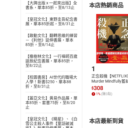
【大牌出版 x 一起來出版】全
本店熱銷商品
(
二
)
消費者
書系，單本85折，至8/13止
且已下載
/
存
挑選
商
【皇冠文化】東野圭吾紀念書
退貨方式：您
展，單本85折起，至8/31止
Choose
貨」，本店鋪
【啟動文化】翻轉思維的練習
請注意，樂天
－《利他》延伸書展，單本
購書後，
85折，至8/14止
【橡樹林文化】一行禪師百歲
Step1
誕辰紀念書展，單本85折，
至8/22止
1
正念殺機【NETFLI
【校園書房】AI世代的職場大
Murder Mindfully
人學！新書$250、單本88
折，至8/31止
發】【電子書】
308
$
1
%
(賺
3
點)
【蓋亞文化】黃易作品展，單
本85折、套書75折，至8/20
止
【皇冠文化】《曉星》、《白
本店最新到貨
雪公主殺人事件【童話破滅