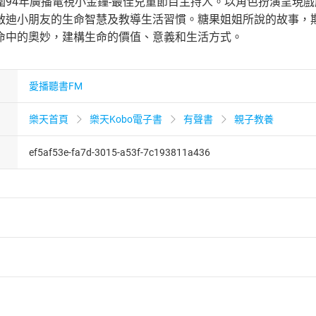
圍94年廣播電視小金鐘-最佳兒童節目主持人。以角色扮演呈現
啟迪小朋友的生命智慧及教導生活習慣。糖果姐姐所說的故事，
命中的奧妙，建構生命的價值、意義和生活方式。
愛播聽書FM
樂天首頁
樂天Kobo電子書
有聲書
親子教養
ef5af53e-fa7d-3015-a53f-7c193811a436
者保護法
第
19
條第
1
項後段
暨
通訊交易解除權合理例外情事適用
供即為完成之線上服務，經消費者事先同意始提供。」 之商品