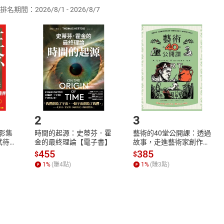
排名期間：2026/8/1 - 2026/8/7
訂購本店鋪之商品即代表知悉本店鋪所銷售之商品為電子書，屬
取電子書，不得請求退貨退款。
品
放入
購物車
登入
帳號
欲取消訂單或辦理退貨時，請登入樂天市場，並於「我的訂單」
Shopping cart
Login
將依您的申請進行審核，待審核通過後將為您辦理退款事宜。
市場須以整筆訂單為單位進行取消/退貨，恕無法以單支商品取消
如何開始使用？
.選擇閱讀載具
Step2.
2
3
X影集
時間的起源：史蒂芬．霍
藝術的40堂公開課：透過
蓄弒待
金的最終理論【電子書】
故事，走進藝術家創作現
場，看藝術如何誕生、如
455
385
$
$
何形塑人類生活【電子
1
%
(賺
4
點)
1
%
(賺
3
點)
書】