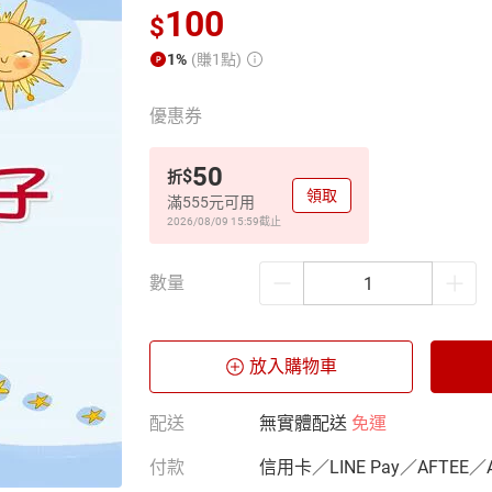
100
$
1%
(賺1點)
優惠券
50
$
折
領取
滿555元可用
2026/08/09 15:59
截止
數量
放入購物車
配送
無實體配送
免運
付款
信用卡／LINE Pay／AFTEE／