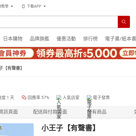
物教學
下載APP
日本購物
品牌旗艦
優惠活動
排行榜
電子書/紙本
子【有聲書】
速度
1 天
回應率
57%
人氣店家
電子發票
資訊頁面
配送與付款頁面
所有商品
小王子【有聲書】