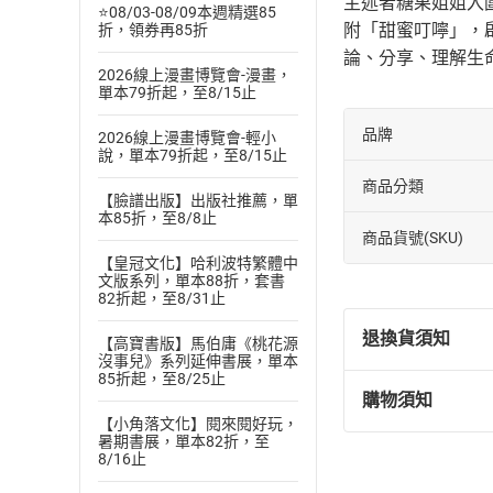
主述者糖果姐姐入
⭐08/03-08/09本週精選85
附「甜蜜叮嚀」，
折，領券再85折
論、分享、理解生
2026線上漫畫博覽會-漫畫，
單本79折起，至8/15止
品牌
2026線上漫畫博覽會-輕小
說，單本79折起，至8/15止
商品分類
【臉譜出版】出版社推薦，單
本85折，至8/8止
商品貨號(SKU)
【皇冠文化】哈利波特繁體中
文版系列，單本88折，套書
82折起，至8/31止
退換貨須知
【高寶書版】馬伯庸《桃花源
沒事兒》系列延伸書展，單本
85折起，至8/25止
購物須知
退換貨規定：
【小角落文化】閱來閱好玩，
(
一
)
依
消費
暑期書展，單本82折，至
8/16止
內容或一經提
購書須知
定。