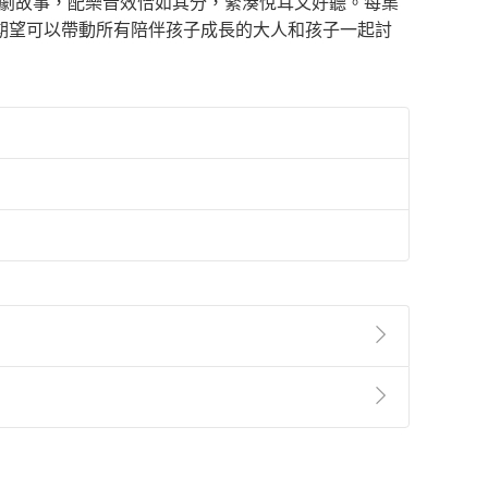
戲劇故事，配樂音效恰如其分，緊湊悅耳又好聽。每集
期望可以帶動所有陪伴孩子成長的大人和孩子一起討
準則
第
2
條第
5
款之規定，「非以有形媒介提供之數位
，不適用消保法第
19
條第
1
項七日內無條件退貨之規