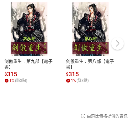
客服資訊
豫期
服務時間：週一到週五 10:00-12:00、
易解
13:00-17:00 (國定假日及例假日休息)
剑傲重生：第九部【電子
剑傲重生：第八部【電子
潜水史
品性
客服電話：0080-1857077
書】
書】
andari
al) Sc
請參
客服信箱：
聯絡店家
315
315
13
$
$
$
r【電
1
%
(賺
3
點)
1
%
(賺
3
點)
1
%
由飛比價格提供的資訊