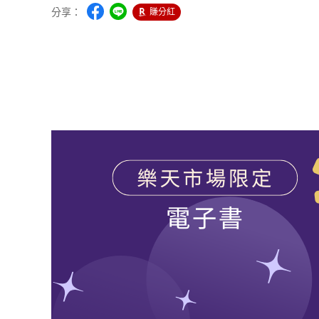
分享：
賺分紅