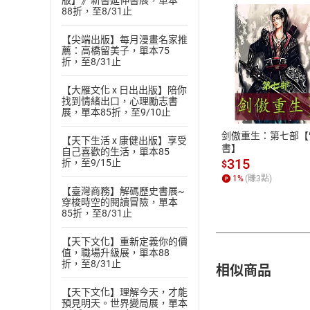
版】》新書延伸書展，單本
88折，至8/31止
【尖端出版】每月漫畫名家推
薦：高橋留美子，單本75
折，至8/31止
付款方
【大雁文化 x 日出出版】陪你
找到情緒出口，心理勵志書
ATM轉帳、信用卡
展，單本85折，至9/10止
剑傲重生：第七部【
【天下生活 x 康健出版】享受
書】
自己喜歡的生活，單本85
315
折，至9/15止
$
1
%
(賺
3
點)
【臺灣商務】解碼歷史書展~
穿梭時空的閱讀冒險，單本
85折，至8/31止
【天下文化】重新定義你的價
值，職場升級展，單本88
折，至8/31止
相似商品
【天下文化】理解今天，才能
預見明天。世界變局展，單本