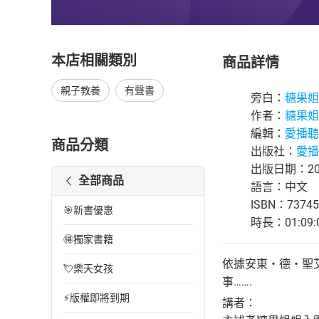
本店相關類別
商品詳情
親子教養
有聲書
旁白：
糖果姐
作者：
糖果姐
編輯：
愛播聽
商品分類
出版社：
愛播
出版日期：201
全部商品
語言：中文
ISBN：73745
🎯新書優惠
時長：01:09:
🉐獨家書籍
依據安東‧德‧聖
💘樂天女孩
事…….
⚡版權即將到期
講者：