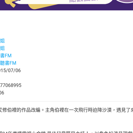
姐
姐
書FM
聽書FM
5/07/06
77068995
06
艾修伯裡的作品改編。主角伯裡在一次飛行時迫降沙漠，遇見了