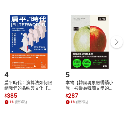
非以有形媒介提供之數位內容，消費者同意若訂購後
付款
方式
完成
訂單
中點選「瀏覽訂單明細」
>
「申請取消訂單
/
退
Payment
Complete
/退貨。
登入帳號，下載書籍後看書
4
5
6
扁平時代：演算法如何限
本物【韓國現象級暢銷小
蛋白
縮我們的品味與文化【電
說，被譽為韓國文學的未
版）─
子書】
來】【電子書】
秘密
385
287
24
$
$
$
一本
1
%
(賺
3
點)
1
%
(賺
2
點)
1
%