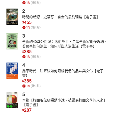
1
%
(賺
3
點)
2
時間的起源：史蒂芬．霍金的最終理論【電子書】
455
$
1
%
(賺
4
點)
3
藝術的40堂公開課：透過故事，走進藝術家創作現場，
看藝術如何誕生、如何形塑人類生活【電子書】
385
$
1
%
(賺
3
點)
4
扁平時代：演算法如何限縮我們的品味與文化【電子
書】
385
$
1
%
(賺
3
點)
5
本物【韓國現象級暢銷小說，被譽為韓國文學的未來】
【電子書】
287
$