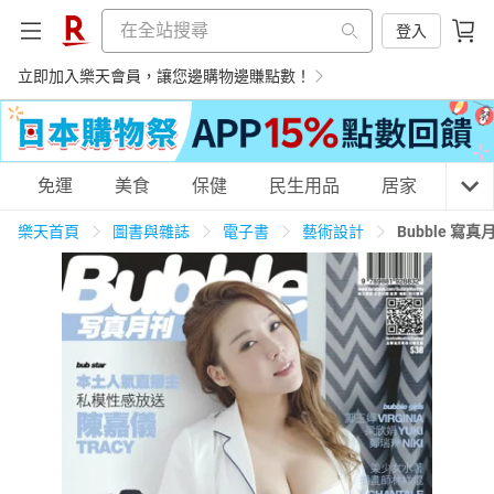
登入
立即加入樂天會員，讓您邊購物邊賺點數！
購物網分類
免運
美食
保健
民生用品
居家
3C
樂天首頁
圖書與雜誌
電子書
藝術設計
Bubble 寫真
天天免運
美食蛋糕
養生保健
民生用品
居家生活
3C家電
運動休閒
親子玩具
女裝
男裝
化妝保養
情趣用品