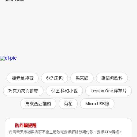
抓老鼠神器
6x7 床包
馬來貘
鋁箔包飲料
巧克力夾心餅乾
倪匡 科幻小說
Lesson One 洋芋片
馬來西亞插頭
荷花
Micro USB線
防詐騙提醒
台灣樂天市場與店家不會主動致電要求解除分期付款、要求ATM轉帳。