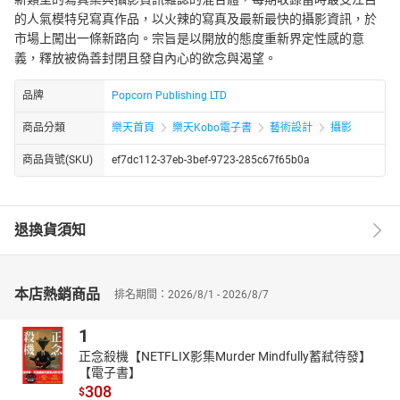
的人氣模特兒寫真作品，以火辣的寫真及最新最快的攝影資訊，於
市場上闖出一條新路向。宗旨是以開放的態度重新界定性感的意
義，釋放被偽善封閉且發自內心的欲念與渴望。
品牌
Popcorn Publishing LTD
商品分類
樂天首頁
樂天Kobo電子書
藝術設計
攝影
商品貨號(SKU)
ef7dc112-37eb-3bef-9723-285c67f65b0a
退換貨須知
本店熱銷商品
排名期間：2026/8/1 - 2026/8/7
1
正念殺機【NETFLIX影集Murder Mindfully蓄弒待發】
【電子書】
308
$