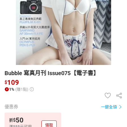
日本購物
電子/紙本書
HOT
Bubble 寫真月刊 Issue075【電子書】
109
$
1%
(賺1點)
優惠券
一鍵全領
50
$
折
領取
滿555元可用