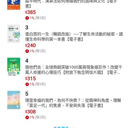
扁平時代：演算法如何限縮我們的品味與文化【電子
書】
385
$
1
%
(賺
3
點)
3
蛋白質的一生（暢銷改版）──了解生命活動的秘密，讀
懂生命科學的第一本書【電子書】
240
$
1
%
(賺
2
點)
4
隨他們去：全球熱銷突破1000萬冊現象級巨作！改變千
萬人命運的心理技巧【附放下執念明信片圖】【電子
書】
315
$
1
%
(賺
3
點)
5
理當幸福的我們，為何不快樂？：從精神科角度，理解
「富足一代」的焦慮、不安與失落【電子書】
308
$
1
%
(賺
3
點)