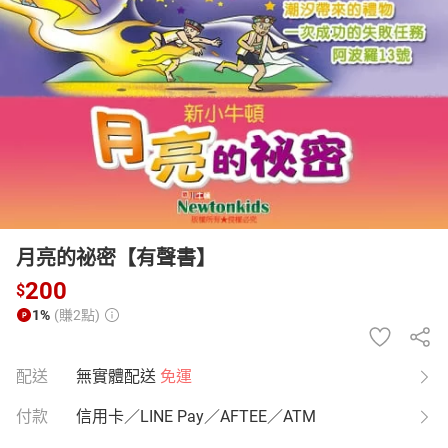
日本購物
電子/紙本書
HOT
月亮的祕密【有聲書】
200
$
1%
(賺2點)
配送
無實體配送
免運
付款
信用卡／LINE Pay／AFTEE／ATM