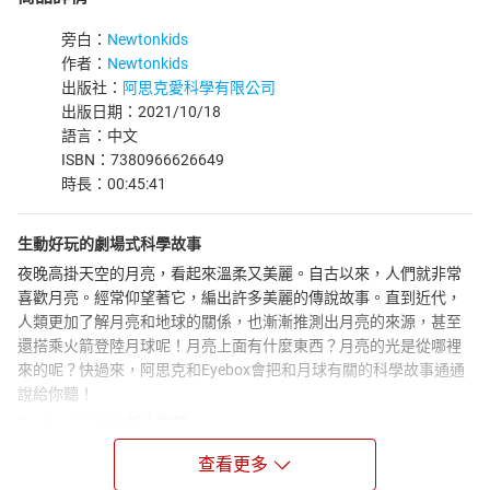
旁白：
Newtonkids
作者：
Newtonkids
出版社：
阿思克愛科學有限公司
出版日期：2021/10/18
語言：中文
ISBN：7380966626649
時長：00:45:41
生動好玩的劇場式科學故事
夜晚高掛天空的月亮，看起來溫柔又美麗。自古以來，人們就非常
喜歡月亮。經常仰望著它，編出許多美麗的傳說故事。直到近代，
人類更加了解月亮和地球的關係，也漸漸推測出月亮的來源，甚至
還搭乘火箭登陸月球呢！月亮上面有什麼東西？月亮的光是從哪裡
來的呢？快過來，阿思克和Eyebox會把和月球有關的科學故事通通
說給你聽！
Newtonkids****新小牛頓
全台灣最資深的兒童科普雜誌企劃、編劇，由知名聲優生動演出，
查看更多
安排主角《阿思克》和《Eyebox》為孩子演說精彩的科學故事。