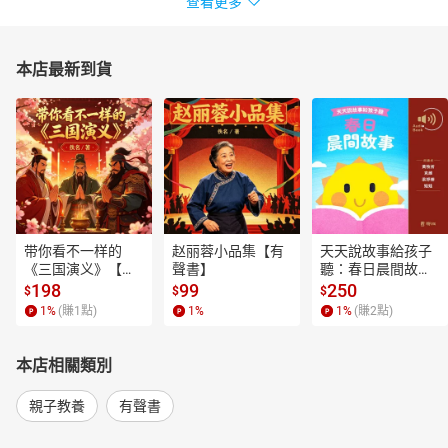
查看更多
本店最新到貨
带你看不一样的
赵丽蓉小品集【有
天天說故事給孩子
《三国演义》【有
聲書】
聽：春日晨間故事
聲書】
【有聲書】
198
99
250
$
$
$
1
%
(賺
1
點)
1
%
1
%
(賺
2
點)
本店相關類別
親子教養
有聲書