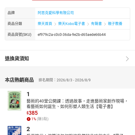
目錄
1.主題曲與開場
品牌
阿思克愛科學有限公司
2.布農族的月亮傳說
商品分類
樂天首頁
樂天Kobo電子書
有聲書
親子教養
3.月亮的祕密
商品貨號(SKU)
ef979c2a-c0c0-36da-9e2b-d65aede66b44
4.太陽系最佳衛星獎
5.潮汐帶來的禮物
6.一次成功的失敗任務──阿波羅13號
退換貨須知
本店熱銷商品
排名期間：2026/8/3 - 2026/8/9
1
藝術的40堂公開課：透過故事，走進藝術家創作現場，
看藝術如何誕生、如何形塑人類生活【電子書】
385
$
1
%
(賺
3
點)
2