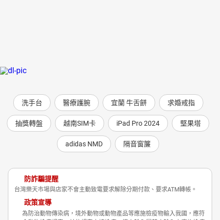
洗手台
醫療護腕
宜蘭 牛舌餅
求婚戒指
抽獎轉盤
越南SIM卡
iPad Pro 2024
堅果塔
adidas NMD
隔音窗簾
防詐騙提醒
台灣樂天市場與店家不會主動致電要求解除分期付款、要求ATM轉帳。
政策宣導
為防治動物傳染病，境外動物或動物產品等應施檢疫物輸入我國，應符