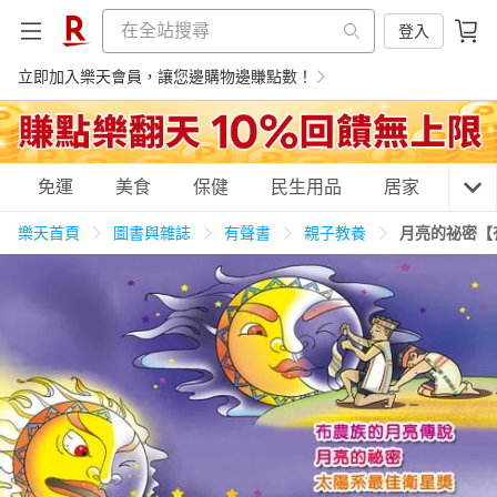
登入
立即加入樂天會員，讓您邊購物邊賺點數！
購物網分類
免運
美食
保健
民生用品
居家
3C
樂天首頁
圖書與雜誌
有聲書
親子教養
月亮的祕密【
天天免運
美食蛋糕
養生保健
民生用品
居家生活
3C家電
運動休閒
親子玩具
女裝
男裝
化妝保養
情趣用品