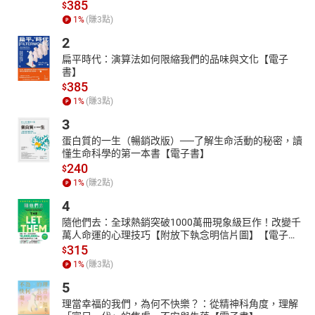
385
$
1
%
(賺
3
點)
2
扁平時代：演算法如何限縮我們的品味與文化【電子
書】
385
$
1
%
(賺
3
點)
3
蛋白質的一生（暢銷改版）──了解生命活動的秘密，讀
懂生命科學的第一本書【電子書】
240
$
1
%
(賺
2
點)
4
隨他們去：全球熱銷突破1000萬冊現象級巨作！改變千
萬人命運的心理技巧【附放下執念明信片圖】【電子
書】
315
$
1
%
(賺
3
點)
5
理當幸福的我們，為何不快樂？：從精神科角度，理解