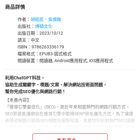
商品詳情
作者：
胡昭民、吳燦銘
出版社：
博碩文化
出版日期：2023/10/12
語言：中文
ISBN：9786263336179
檔案格式：EPUB3-固式格式
閱讀裝置：閱讀器, Android應用程式, iOS應用程式
利用ChatGPT科技，
協助生成關鍵字、標題/文案、解決網站技術面問題，
幫你完成SEO優化與網路行銷！
【本書內容】
「搜尋引擎最佳化」(SEO)，是近年來相當熱門的網路行銷方式，
SEO即是能讓網站在搜尋引擎中取得SERP排名優先方式。為了讓讀
者吸收網路行銷與SEO相關及最新知識，本書特別針對熱門SEO議題
及技巧進行探討，包括：搜尋引擎行銷(SEM)、網路流量分類、搜尋
引擎演算法、關鍵字優化、關鍵字搜尋趨勢工具─Google Trend、關