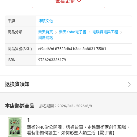
查看更多
鍵字廣告、Google Ads關鍵字規劃工具、電商網站SEO、各類網頁
SEO、Mobile SEO、語音搜尋SEO、臉書SEO、IG SEO、YouTube
SEO、SEO數據分析─Google Analytics、ChatGPT在行銷領域的應
用、讓ChatGPT將YouTube影片轉成音檔、SEO行銷與ChatGPT…
品牌
博碩文化
等。
商品分類
樂天首頁
樂天Kobo電子書
電腦資訊與工程
【本書特色】
網際網路
▶ ChatGPT與SEO的超強整合攻略
商品貨號(SKU)
ef9ad69d-875f-3db4-b3dd-8a8031f550f1
▶ 超強SEO的集客魔法術SERP排名最優化
▶ 輕鬆掌握超級黃金關鍵字的贏家袐笈
ISBN
9786263336179
▶ 最新理論與實務兼備的學習入門工具書
▶ 秒懂SEO數據分析神器Google Analytics
【目標讀者】
退換貨須知
個人企業主、企劃行銷窗口、品牌產品經理、數位行銷專員、社群
小編與相關網際網路從業人員。
本店熱銷商品
排名期間：2026/8/3 - 2026/8/9
1
藝術的40堂公開課：透過故事，走進藝術家創作現場，
看藝術如何誕生、如何形塑人類生活【電子書】