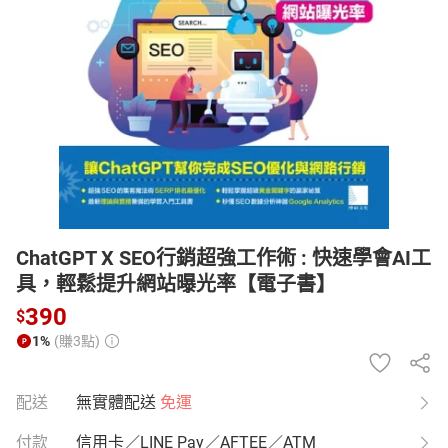
日本購物
電子/紙本書
HOT
ChatGPT X SEO行銷超強工作術 : 快速學會AI工
具，輕鬆提升網站曝光率【電子書】
390
$
1%
(賺3點)
配送
無實體配送
免運
付款
信用卡／LINE Pay／AFTEE／ATM