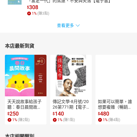
「富足一代」的焦慮、不安與失落【電子書】
308
$
1
%
(賺
3
點)
查看更多
本店最新到貨
天天說故事給孩子
傳記文學-8月號/20
如果可以簡單，誰
聽：春日晨間故事
26第771期【電子
想要複雜（暢銷經
【有聲書】
書】
典新編版）【電子
250
140
480
$
$
$
書】
1
%
(賺
2
點)
1
%
(賺
1
點)
1
%
(賺
4
點)
本店相關類別