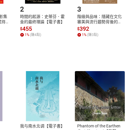
2
3
X影集
時間的起源：史蒂芬．霍
階級與品味：隱藏在文化
蓄弒待
金的最終理論【電子書】
審美與流行趨勢背後的地
位渴望【電子書】
455
392
$
$
1
%
(賺
4
點)
1
%
(賺
3
點)
式
退換貨規範
、LINE PAY、AFTEE
本店是否提供消費者保護法七日猶
之權利，遽消費者保護法及通訊交
我与南水北调【電子書】
Phantom of the Earthen
除權合理例外情事適用準則，依商