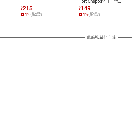
 Fort Chapter 4【有聲
書】
質各有不同規定。詳細退換貨說明
215
149
$
$
照各商品說明。
1
%
(賺
2
點)
1
%
(賺
1
點)
詳細說明
繼續逛其他店舖