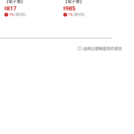
【電子書】
【電子書】
计研
請參
客服信箱：
聯絡店家
817
985
98
$
$
$
1
%
(賺
8
點)
1
%
(賺
9
點)
1
%
由飛比價格提供的資訊