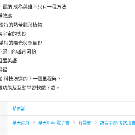
．雷納 成為英雄不只有一種方法
蝶效應
 獨特的熱帶觀葉植物
察宇宙的奧妙
 變相的陽光與空氣稅
不絕口的越南河粉
租屋英語
得福
腦 科技演進的下一個里程碑？
讀功能及互動學習軟體下載。
希伯崙
樂天首頁
樂天Kobo電子書
有聲書
語言學習/考試用