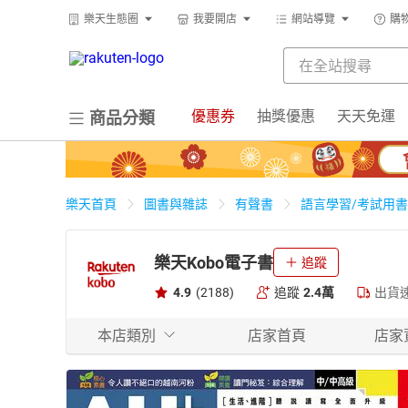
樂天生態圈
我要開店
網站導覽
購
優惠券
抽獎優惠
天天免運
商品分類
樂天首頁
圖書與雜誌
有聲書
語言學習/考試用書
樂天Kobo電子書
追蹤
4.9
(2188)
追蹤
2.4萬
出貨
本店類別
店家首頁
店家