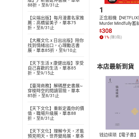
版】》新書延伸書展，單本
88折，至8/31止
1
【尖端出版】每月漫畫名家推
正念殺機【NETFLI
薦：高橋留美子，單本75
Murder Mindfully
折，至8/31止
發】【電子書】
308
$
1
%
(賺
3
點)
【大雁文化 x 日出出版】陪你
找到情緒出口，心理勵志書
展，單本85折，至9/10止
【天下生活 x 康健出版】享受
本店最新到貨
自己喜歡的生活，單本85
折，至9/15止
【臺灣商務】解碼歷史書展~
穿梭時空的閱讀冒險，單本
85折，至8/31止
【天下文化】重新定義你的價
付款方
值，職場升級展，單本88
折，至8/31止
ATM轉帳、信用卡
【天下文化】理解今天，才能
钱边续琐【電子書】
預見明天。世界變局展，單本