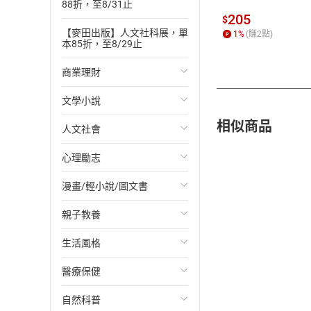
88折，至8/31止
205
$
【麥田出版】人文社科展，單
1
%
(賺
2
點)
本85折，至8/29止
商業理財
文學小說
投資理財
相似商品
人文社會
經濟/趨勢
歐美文學
心理勵志
財務/金融
日本文學
國際關係
漫畫/輕小說/圖文書
管理/領導
韓國文學
政治
心靈成長/情緒
親子教養
職場工作術
華文文學
社會科學
人際關係
輕小說
生活風格
成功法
經典文學
台灣/中國歷史
兩性關係
奇幻/科幻
教育現場
醫療保健
行銷/廣告
成長/家庭生活小說
日/韓歷史
心理學
愛情故事
兒童文學/故事
飲食/食譜
自然科普
傳記
懸疑/推理小說
其他歷史/史學
職場/社會寫實
兒童科普/學習
健身/美顏
健康/養生