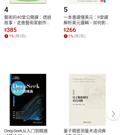
4
5
6
藝術的40堂公開課：透過
一本書讀懂美元：9堂課
本物
故事，走進藝術家創作現
解析美元邏輯，如何影響
說，
場，看藝術如何誕生、如
全球經濟和每個人的投資
來】
385
266
28
$
$
$
何形塑人類生活【電子
【電子書】
1
%
(賺
3
點)
1
%
(賺
2
點)
1
%
書】
客服資訊
豫期
服務時間：週一到週五 10:00-12:00、
易解
13:00-17:00 (國定假日及例假日休息)
DeepSeek从入门到精通
量子精密测量术语词典
新西
品性
客服電話：0080-1857077