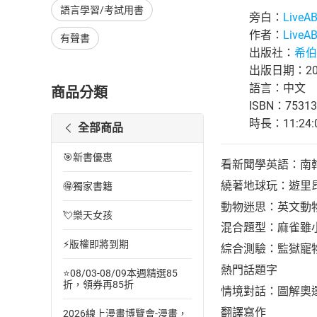
語言學習/考試用書
旁白：
Live
作者：
Live
有聲書
出版社：
希伯
出版日期：202
語言：中文
商品分類
ISBN：75313
時長：11:24:
全部商品
🎯新書優惠
看新聞學英語：南
繞著地球玩：遊里
🉐獨家書籍
動物迷思：英文動
💘樂天女孩
混合題型：麻雀雖
⚡版權即將到期
綜合測驗：監獄寵
熱門話題字
⭐08/03-08/09本週精選85
折，領券再85折
情境對話：圖解奧
翻譯寫作
2026線上漫畫博覽會-漫畫，