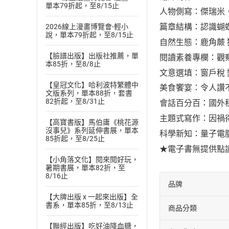
單本79折起，至8/15止
人物側寫：傑瑞米
篇章結構：認識蝴
2026線上漫畫博覽會-輕小
說，單本79折起，至8/15止
自然生態：鹿角蕨
【臉譜出版】出版社推薦，單
閱讀素養專欄：觀
本85折，至8/8止
文意選填：窗戶稅
【皇冠文化】哈利波特繁體中
美食饗宴：令人讚
文版系列，單本88折，套書
82折起，至8/31止
會話百分百：國外
主題式寫作：因禍
【高寶書版】馬伯庸《桃花源
沒事兒》系列延伸書展，單本
科學新知：量子電
85折起，至8/25止
★電子書無提供點
【小角落文化】閱來閱好玩，
暑期書展，單本82折，至
8/16止
品牌
【大牌出版 x 一起來出版】全
書系，單本85折，至8/13止
商品分類
【聯經出版】吃好油降血糖，