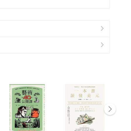
準則
第
2
條第
5
款之規定，「非以有形媒介提供之數位
，不適用消保法第
19
條第
1
項七日內無條件退貨之規
非以有形媒介提供之數位內容，消費者同意若訂購後
付款
方式
完成
訂單
中點選「瀏覽訂單明細」
>
「申請取消訂單
/
退
Payment
Complete
/退貨。
登入帳號，下載書籍後看書