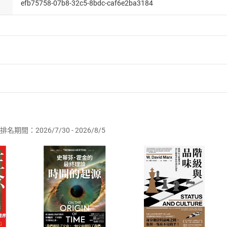
efb75758-07b8-32c5-8bdc-caf6e2ba3184
者保護法
第
19
條第
1
項後段
暨
通訊交易解除權合理例外情事適用
供即為完成之線上服務，經消費者事先同意始提供。」 之商品
排名期間：2026/7/30 - 2026/8/5
訂購本店鋪之商品即代表知悉本店鋪所銷售之商品為電子書，屬
取電子書，不得請求退貨退款。
品
放入
購物車
登入
帳號
欲取消訂單或辦理退貨時，請登入樂天市場，並於「我的訂單」
Shopping cart
Login
將依您的申請進行審核，待審核通過後將為您辦理退款事宜。
市場須以整筆訂單為單位進行取消/退貨，恕無法以單支商品取消
如何開始使用？
.選擇閱讀載具
Step2.