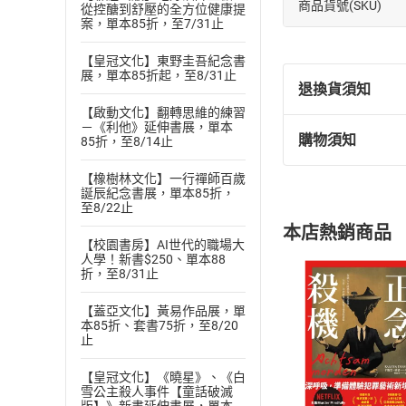
商品貨號(SKU)
從控醣到舒壓的全方位健康提
案，單本85折，至7/31止
【皇冠文化】東野圭吾紀念書
展，單本85折起，至8/31止
退換貨須知
【啟動文化】翻轉思維的練習
－《利他》延伸書展，單本
購物須知
85折，至8/14止
退換貨規定：
(
一
)
依
消費
【橡樹林文化】一行禪師百歲
內容或一經提
誕辰紀念書展，單本85折，
至8/22止
購書須知
定。
本店熱銷商品
(
二
)
消費者
【校園書房】AI世代的職場大
人學！新書$250、單本88
且已下載
/
存
挑選
商
折，至8/31止
退貨方式：您
Choose
貨」，本店鋪
【蓋亞文化】黃易作品展，單
本85折、套書75折，至8/20
請注意，樂天
止
購書後，
【皇冠文化】《曉星》、《白
雪公主殺人事件【童話破滅
Step1