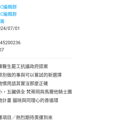
ABC編輯群
ABC編輯群
崙
4/07/01
45200236
07
韓醫生罷工抗議政府提案
昂別做的事與可以嘗試的新選擇
物慣用語其實沒那麼正確
小，五臟俱全 梵蒂岡與馬爾他騎士團
物計畫 貓咪與同理心的善循環
運項目／熱烈期待奧運到來