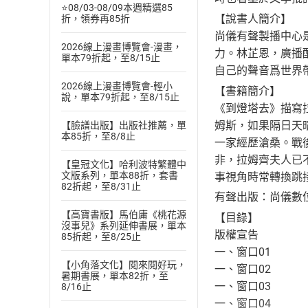
⭐08/03-08/09本週精選85
【說書人簡介】
折，領券再85折
尚儀有聲製播中心
2026線上漫畫博覽會-漫畫，
力。林芷恩，廣播
單本79折起，至8/15止
自己的聲音爲世界
2026線上漫畫博覽會-輕小
【書籍簡介】
說，單本79折起，至8/15止
《到燈塔去》描寫
姆斯，如果隔日天
【臉譜出版】出版社推薦，單
本85折，至8/8止
一家經歷滄桑。戰
非，拉姆齊夫人已
【皇冠文化】哈利波特繁體中
文版系列，單本88折，套書
事視角時常轉換跳
82折起，至8/31止
有聲出版：尚儀數
【高寶書版】馬伯庸《桃花源
【目錄】
沒事兒》系列延伸書展，單本
版權宣告
85折起，至8/25止
一、窗口01
【小角落文化】閱來閱好玩，
一、窗口02
暑期書展，單本82折，至
一、窗口03
8/16止
一、窗口04