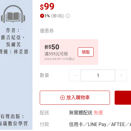
99
$
1%
(賺0點)
優惠券
50
$
折
領取
滿555元可用
2026/08/09 15:59
截止
數量
放入購物車
配送
無實體配送
免運
付款
信用卡／LINE Pay／AFTEE／