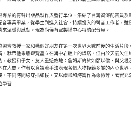
是專業的有聲出版品製作與發行單位，集結了台灣資深配音員及
配音專業畢業，從學生到進入社會，持續投入的聲音工作者，雖
帶來溫暖與感動。現為尚儀有聲製播中心特約配音員。
拉姆齊教授一家和幾個好朋友在第一次世界大戰前後的生活片段
晴，就帶他乘船遊覽矗立在海中岩礁上的燈塔，但由於天氣欠佳
後，教授和子女、友人重遊故地：詹姆斯終於如願以償，與父親
不在人間。作者以意識流手法表現各個人物複雜多變的內心世界
接，不同時間線穿插如梭，又以繪畫和詩篇作為象徵等，著實充
位學習