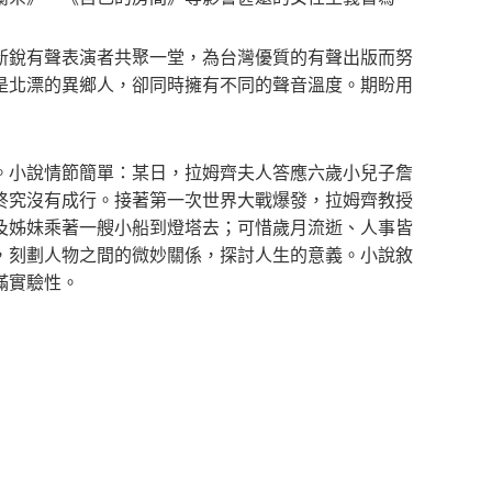
新銳有聲表演者共聚一堂，為台灣優質的有聲出版而努
是北漂的異鄉人，卻同時擁有不同的聲音溫度。期盼用
。小說情節簡單：某日，拉姆齊夫人答應六歲小兒子詹
終究沒有成行。接著第一次世界大戰爆發，拉姆齊教授
及姊妹乘著一艘小船到燈塔去；可惜歲月流逝、人事皆
，刻劃人物之間的微妙關係，探討人生的意義。小說敘
滿實驗性。