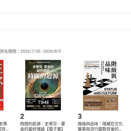
者保護法
第
19
條第
1
項後段
暨
通訊交易解除權合理例外情事適用
供即為完成之線上服務，經消費者事先同意始提供。」 之商品
排名期間：2026/7/30 - 2026/8/5
訂購本店鋪之商品即代表知悉本店鋪所銷售之商品為電子書，屬
取電子書，不得請求退貨退款。
品
放入
購物車
登入
帳號
欲取消訂單或辦理退貨時，請登入樂天市場，並於「我的訂單」
Shopping cart
Login
將依您的申請進行審核，待審核通過後將為您辦理退款事宜。
市場須以整筆訂單為單位進行取消/退貨，恕無法以單支商品取消
如何開始使用？
.選擇閱讀載具
Step2.
2
3
X影集
時間的起源：史蒂芬．霍
階級與品味：隱藏在文化
蓄弒待
金的最終理論【電子書】
審美與流行趨勢背後的地