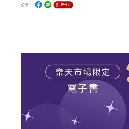
分享：
賺分紅