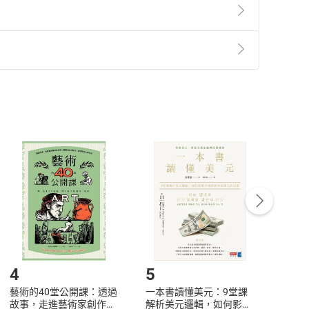
準則
第
2
條第
5
款之規定，「非以有形媒介提供之數位
，不適用消保法第
19
條第
1
項七日內無條件退貨之規
非以有形媒介提供之數位內容，消費者同意若訂購後
付款
方式
完成
訂單
中點選「瀏覽訂單明細」
>
「申請取消訂單
/
退
Payment
Complete
/退貨。
登入帳號，下載書籍後看書
4
5
6
藝術的40堂公開課：透過
一本書讀懂美元：9堂課
本物
故事，走進藝術家創作現
解析美元邏輯，如何影響
說，