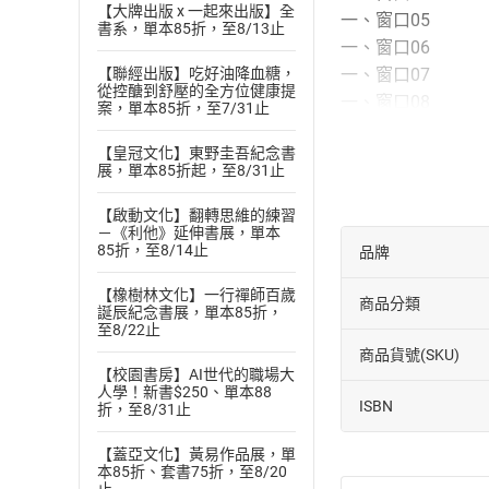
【大牌出版 x 一起來出版】全
一、窗口05
書系，單本85折，至8/13止
一、窗口06
【聯經出版】吃好油降血糖，
一、窗口07
從控醣到舒壓的全方位健康提
一、窗口08
案，單本85折，至7/31止
一、窗口09
【皇冠文化】東野圭吾紀念書
一、窗口10
展，單本85折起，至8/31止
一、窗口11
一、窗口12
【啟動文化】翻轉思維的練習
－《利他》延伸書展，單本
一、窗口13
85折，至8/14止
品牌
一、窗口14
一、窗口15
【橡樹林文化】一行禪師百歲
商品分類
誕辰紀念書展，單本85折，
一、窗口16
至8/22止
二、時光飛逝01
商品貨號(SKU)
二、時光飛逝02
【校園書房】AI世代的職場大
人學！新書$250、單本88
二、時光飛逝03
ISBN
折，至8/31止
二、時光飛逝04
【蓋亞文化】黃易作品展，單
二、時光飛逝05
本85折、套書75折，至8/20
二、時光飛逝06