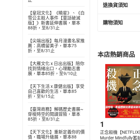
止
退換貨須知
二、時光飛逝07
【皇冠文化】《曉星》、《白
二、時光飛逝08
雪公主殺人事件【童話破滅
二、時光飛逝09
購物須知
版】》新書延伸書展，單本
退換貨規定：
88折，至8/31止
三、燈塔01
(
一
)
依
消費
三、燈塔02
【尖端出版】每月漫畫名家推
內容或一經提
三、燈塔03
薦：高橋留美子，單本75
購書須知
定。
折，至8/31止
三、燈塔04
本店熱銷商品
(
二
)
消費者
三、燈塔05
【大雁文化 x 日出出版】陪你
且已下載
/
存
挑選
商
找到情緒出口，心理勵志書
三、燈塔06
退貨方式：您
展，單本85折，至9/10止
Choose
三、燈塔07
貨」，本店鋪
三、燈塔08
【天下生活 x 康健出版】享受
請注意，樂天
自己喜歡的生活，單本85
三、燈塔09
購書後，
折，至9/15止
三、燈塔10
三、燈塔11
【臺灣商務】解碼歷史書展~
Step1
穿梭時空的閱讀冒險，單本
85折，至8/31止
1
【天下文化】重新定義你的價
正念殺機【NETFLI
值，職場升級展，單本88
Murder Mindfully