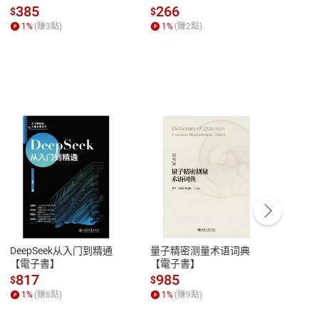
場，看藝術如何誕生、如
全球經濟和每個人的投資
來】
385
266
28
$
$
$
何形塑人類生活【電子
【電子書】
1
%
(賺
3
點)
1
%
(賺
2
點)
1
%
書】
客服資訊
豫期
服務時間：週一到週五 10:00-12:00、
易解
13:00-17:00 (國定假日及例假日休息)
DeepSeek从入门到精通
量子精密测量术语词典
新西
品性
客服電話：0080-1857077
【電子書】
【電子書】
计研
請參
客服信箱：
聯絡店家
817
985
98
$
$
$
1
%
(賺
8
點)
1
%
(賺
9
點)
1
%