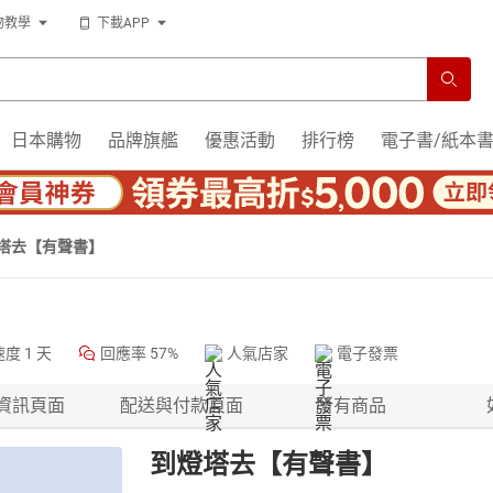
物教學
下載APP
日本購物
品牌旗艦
優惠活動
排行榜
電子書/紙本
塔去【有聲書】
速度
1 天
回應率
57%
人氣店家
電子發票
資訊頁面
配送與付款頁面
所有商品
到燈塔去【有聲書】