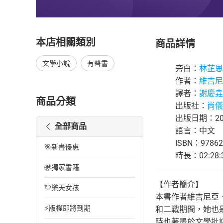
本店相關類別
商品詳情
文學小說
有聲書
旁白：
林芷恩
作者：
維吉尼
譯者：
謝慶垚
商品分類
出版社：
尚儀S
出版日期：202
全部商品
語言：中文
ISBN：97862
🎯新書優惠
時長：02:28:
🉐獨家書籍
【作者簡介】
💘樂天女孩
本書作者維吉尼亞．
⚡版權即將到期
和二戰期間，她也
時也著墨於文學批