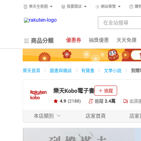
樂天生態圈
我要開店
網站導覽
購
優惠券
抽獎優惠
天天免運
商品分類
到燈
樂天首頁
圖書與雜誌
有聲書
文學小說
樂天Kobo電子書
追蹤
4.9
(2188)
追蹤
2.4萬
出貨
本店類別
店家首頁
店家