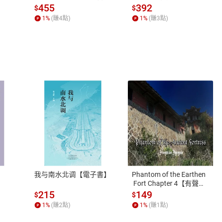
位渴望【電子書】
455
392
$
$
1
%
(賺
4
點)
1
%
(賺
3
點)
式
退換貨規範
、LINE PAY、AFTEE
本店是否提供消費者保護法七日猶
之權利，遽消費者保護法及通訊交
我与南水北调【電子書】
Phantom of the Earthen
除權合理例外情事適用準則，依商
 Fort Chapter 4【有聲
書】
質各有不同規定。詳細退換貨說明
215
149
$
$
照各商品說明。
1
%
(賺
2
點)
1
%
(賺
1
點)
詳細說明