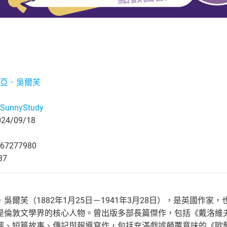
亞．吳爾芙
unnyStudy
4/09/18
67277980
37
吳爾芙（1882年1月25日－1941年3月28日），是英國作
是倫敦文學界的核心人物。曾出版多部長篇傑作，包括《戴洛維
評、短篇故事、傳記與報導寫作，包括充滿戲謔顛覆意味的《歐