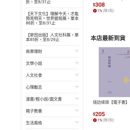
折，至8/31止
發】【電子書】
308
$
1
%
(賺
3
點)
【天下文化】理解今天，才能
預見明天。世界變局展，單本
88折，至8/31止
【麥田出版】人文社科展，單
本店最新到貨
本85折，至8/29止
商業理財
文學小說
投資理財
人文社會
經濟/趨勢
歐美文學
付款方
心理勵志
財務/金融
日本文學
國際關係
ATM轉帳、信用卡
漫畫/輕小說/圖文書
管理/領導
韓國文學
政治
心靈成長/情緒
钱边续琐【電子書】
親子教養
職場工作術
華文文學
社會科學
人際關係
輕小說
205
$
1
%
(賺
2
點)
生活風格
成功法
經典文學
台灣/中國歷史
兩性關係
奇幻/科幻
教育現場