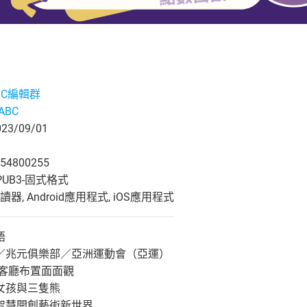
ABC編輯群
eABC
3/09/01
54800255
UB3-固式格式
, Android應用程式, iOS應用程式
語
／兆元俱樂部／亞洲運動會（亞運）
／客廳布置面面觀
女孩與三隻熊
智慧開創藝術新世界