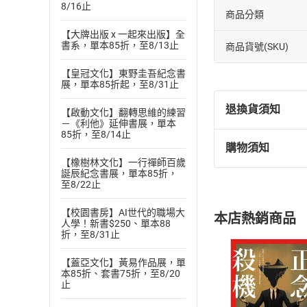
8/16止
商品分類
【大牌出版 x 一起來出版】全
書系，單本85折，至8/13止
商品貨號(SKU)
【皇冠文化】東野圭吾紀念書
展，單本85折起，至8/31止
退換貨須知
【啟動文化】翻轉思維的練習
－《利他》延伸書展，單本
85折，至8/14止
購物須知
退換貨規定：
【橡樹林文化】一行禪師百歲
(
一
)
依
消費
誕辰紀念書展，單本85折，
至8/22止
內容或一經提
購書須知
定。
【校園書房】AI世代的職場大
本店熱銷商品
(
二
)
消費者
人學！新書$250、單本88
折，至8/31止
且已下載
/
存
挑選
商
退貨方式：您
【蓋亞文化】黃易作品展，單
Choose
本85折、套書75折，至8/20
貨」，本店鋪
止
請注意，樂天
購書後，