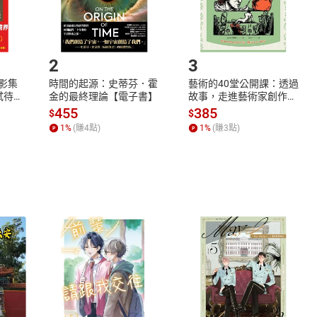
.選擇閱讀載具
Step2.
2
3
X影集
時間的起源：史蒂芬．霍
藝術的40堂公開課：透過
蓄弒待
金的最終理論【電子書】
故事，走進藝術家創作現
場，看藝術如何誕生、如
455
385
$
$
何形塑人類生活【電子
1
%
(賺
4
點)
1
%
(賺
3
點)
書】
式
退換貨規範