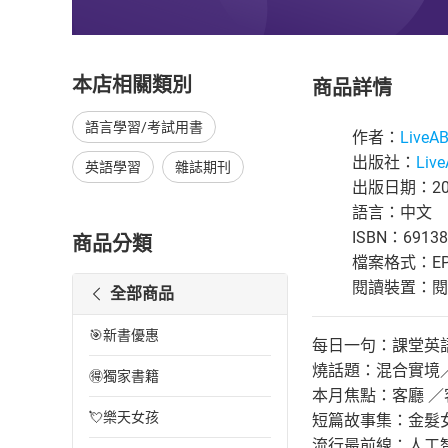
本店相關類別
商品詳情
語言學習/考試用書
作者：
Live
出版社：
Liv
英語學習
雜誌期刊
出版日期：202
語言：中文
ISBN：69138
商品分類
檔案格式：EP
閱讀裝置：閱讀器
全部商品
🎯新書優惠
每日一句：課堂英
燒話題：混合實境
🉐獨家書籍
本月焦點：客廳 
💘樂天女孩
短篇故事集：金髮
流行最前線：人工