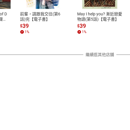
、LINE PAY、AFTEE
本店是否提供消費者保護法七日猶
之權利，遽消費者保護法及通訊交
of D
前輩，請跟我交往(第6
May I help you? 漸近戀愛
除權合理例外情事適用準則，依商
有聲
話)完【電子書】
物語(第5話)【電子書】
質各有不同規定。詳細退換貨說明
39
39
$
$
照各商品說明。
1
%
1
%
詳細說明
繼續逛其他店舖