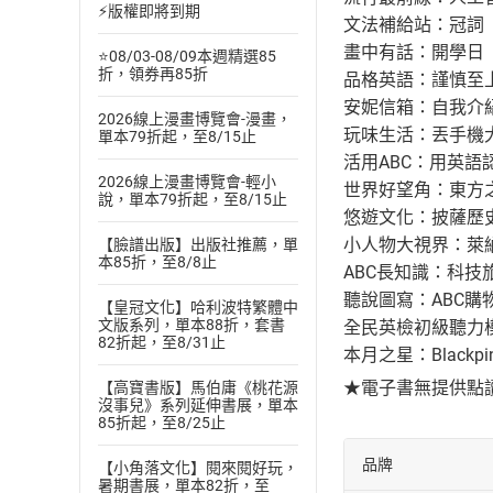
⚡版權即將到期
文法補給站：冠詞
畫中有話：開學日
⭐08/03-08/09本週精選85
折，領券再85折
品格英語：謹慎至
安妮信箱：自我介
2026線上漫畫博覽會-漫畫，
玩味生活：丟手機
單本79折起，至8/15止
活用ABC：用英語
2026線上漫畫博覽會-輕小
世界好望角：東方
說，單本79折起，至8/15止
悠遊文化：披薩歷
小人物大視界：萊納
【臉譜出版】出版社推薦，單
本85折，至8/8止
ABC長知識：科技
聽說圖寫：ABC購
【皇冠文化】哈利波特繁體中
文版系列，單本88折，套書
全民英檢初級聽力
82折起，至8/31止
本月之星：Blackp
★電子書無提供點
【高寶書版】馬伯庸《桃花源
沒事兒》系列延伸書展，單本
85折起，至8/25止
品牌
【小角落文化】閱來閱好玩，
暑期書展，單本82折，至