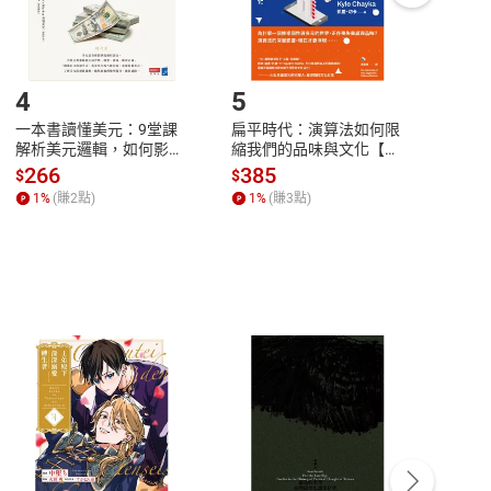
登入帳號，下載書籍後看書
4
5
6
一本書讀懂美元：9堂課
扁平時代：演算法如何限
本物
解析美元邏輯，如何影響
縮我們的品味與文化【電
說，
全球經濟和每個人的投資
子書】
來】
266
385
28
$
$
$
【電子書】
1
%
(賺
2
點)
1
%
(賺
3
點)
1
%
客服資訊