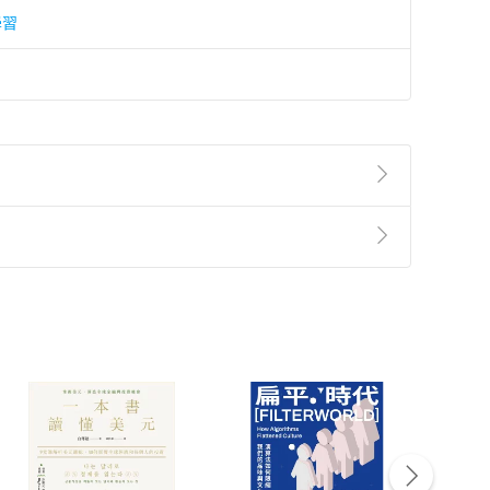
學習
準則
第
2
條第
5
款之規定，「非以有形媒介提供之數位
，不適用消保法第
19
條第
1
項七日內無條件退貨之規
非以有形媒介提供之數位內容，消費者同意若訂購後
付款
方式
完成
訂單
中點選「瀏覽訂單明細」
>
「申請取消訂單
/
退
Payment
Complete
/退貨。