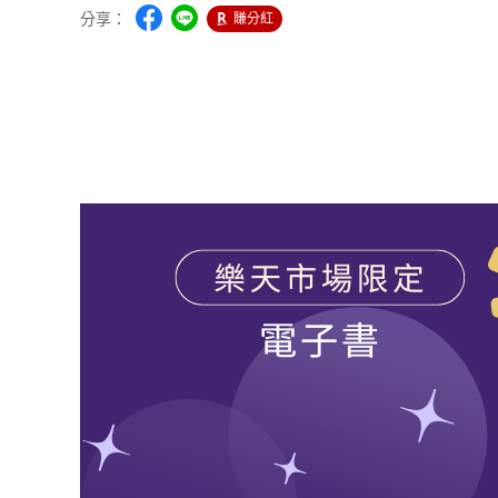
分享：
賺分紅