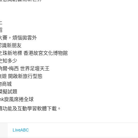
上
紹
大賽，煩惱拋雲外
認識新朋友
之珠新地標 香港故宮文化博物館
史知多少
爾•梅西 世界足壇天王
旅遊 開啟新旅行型態
物商城
模擬試題
ink旋風席捲全球
讀功能及互動學習軟體下載。
LiveABC