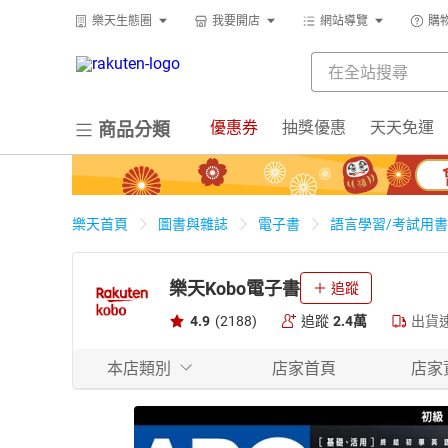
樂天生態圈
我要開店
網站導覽
購
優惠券
抽獎優惠
天天免運
商品分類
樂天首頁
圖書與雜誌
電子書
語言學習/考試用書
樂天Kobo電子書
追蹤
4.9
(2188)
追蹤
2.4萬
出貨
本店類別
店家首頁
店家