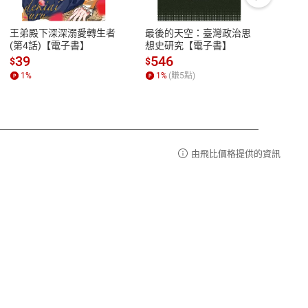
豫期
服務時間：週一到週五 10:00-12:00、
易解
13:00-17:00 (國定假日及例假日休息)
王弟殿下深深溺愛轉生者
最後的天空：臺灣政治思
鬼島
品性
客服電話：0080-1857077
(第4話)【電子書】
想史研究【電子書】
小事
請參
客服信箱：
聯絡店家
39
546
33
$
$
$
1
%
1
%
(賺
5
點)
1
%
由飛比價格提供的資訊