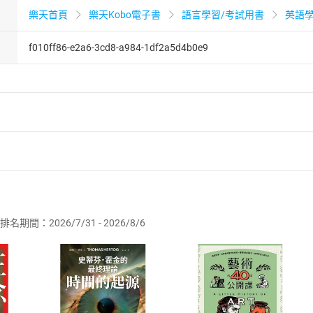
樂天首頁
樂天Kobo電子書
語言學習/考試用書
英語
f010ff86-e2a6-3cd8-a984-1df2a5d4b0e9
者保護法
第
19
條第
1
項後段
暨
通訊交易解除權合理例外情事適用
供即為完成之線上服務，經消費者事先同意始提供。」 之商品
排名期間：2026/7/31 - 2026/8/6
訂購本店鋪之商品即代表知悉本店鋪所銷售之商品為電子書，屬
取電子書，不得請求退貨退款。
品
放入
購物車
登入
帳號
欲取消訂單或辦理退貨時，請登入樂天市場，並於「我的訂單」
Shopping cart
Login
將依您的申請進行審核，待審核通過後將為您辦理退款事宜。
市場須以整筆訂單為單位進行取消/退貨，恕無法以單支商品取消
如何開始使用？