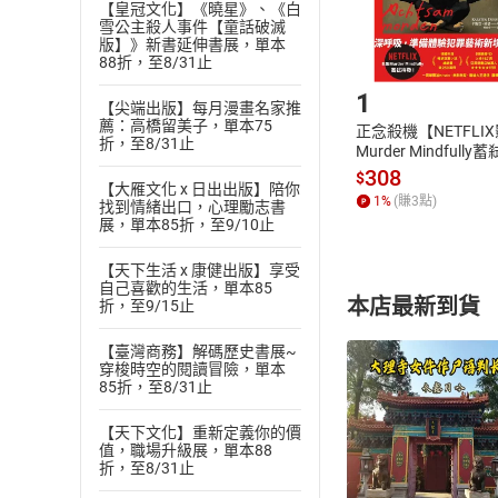
【皇冠文化】《曉星》、《白
雪公主殺人事件【童話破滅
版】》新書延伸書展，單本
Step1
88折，至8/31止
1
【尖端出版】每月漫畫名家推
薦：高橋留美子，單本75
正念殺機【NETFLI
折，至8/31止
Murder Mindfully
發】【電子書】
308
$
【大雁文化 x 日出出版】陪你
1
%
(賺
3
點)
找到情緒出口，心理勵志書
展，單本85折，至9/10止
【天下生活 x 康健出版】享受
自己喜歡的生活，單本85
本店最新到貨
折，至9/15止
【臺灣商務】解碼歷史書展~
穿梭時空的閱讀冒險，單本
85折，至8/31止
【天下文化】重新定義你的價
值，職場升級展，單本88
付款方
折，至8/31止