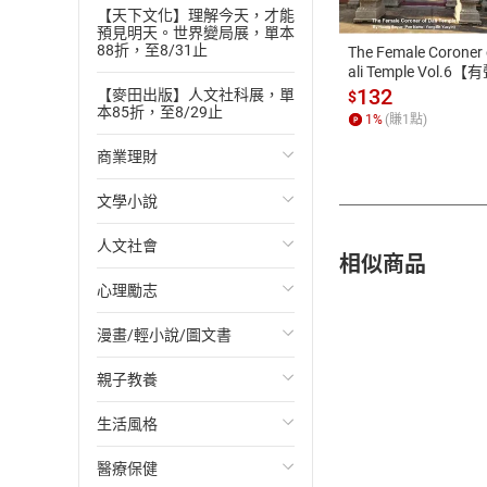
ATM轉帳、信用卡
【天下文化】理解今天，才能
預見明天。世界變局展，單本
88折，至8/31止
The Female Coroner 
ali Temple Vol.6【
書】
132
【麥田出版】人文社科展，單
$
本85折，至8/29止
1
%
(賺
1
點)
商業理財
文學小說
投資理財
人文社會
經濟/趨勢
歐美文學
相似商品
心理勵志
財務/金融
日本文學
國際關係
漫畫/輕小說/圖文書
管理/領導
韓國文學
政治
心靈成長/情緒
親子教養
職場工作術
華文文學
社會科學
人際關係
輕小說
生活風格
成功法
經典文學
台灣/中國歷史
兩性關係
奇幻/科幻
教育現場
醫療保健
行銷/廣告
成長/家庭生活小說
日/韓歷史
心理學
愛情故事
兒童文學/故事
飲食/食譜