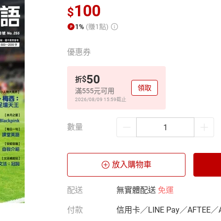
100
$
1%
(賺1點)
優惠券
50
$
折
領取
滿555元可用
2026/08/09 15:59
截止
數量
放入購物車
配送
無實體配送
免運
付款
信用卡／LINE Pay／AFTEE／