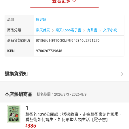
查看更多
傾聽那些走向群山的生命，和逝者留給世間的聲音
「當懸停於流紋與暗礁，我確實聽見逝者殘留於溪水的聲響。儘管
品牌
鏡好聽
微弱，卻很清晰。」──胡慕情
2023年5月，十名溪降者背著繩索走入飛龍峽谷的瀑布，因預料外
商品分類
樂天首頁
樂天Kobo電子書
有聲書
文學小說
的急降雨與暴漲的溪水，使其中五人罹難。
商品貨號(SKU)
f0186fd1-8910-30bf-9f6f-5346d2791270
水的結界，讓他們曾一次次直面幽暗、漩渦、湍急，卻也迎接過明
亮、自由與輕盈。當責難、輿論與標籤席捲而來，胡慕情試圖帶讀
ISBN
9786267739648
者越過「為什麽要去？」的單一追問，走向實際繫上繩索、裝備的
人，與那些在岸上等待的人。
因一場生命告別而開始攀岩，胡慕情親身經驗自然帶來的撫慰與解
退換貨須知
離哀傷的力量。她以細腻的田調與採訪，重構整起山難從預備進
入、受困到搜救的時間，追索罹難者生前的腳步：他們如何愛上山
與水？為何一次次回到峽谷？
本店熱銷商品
排名期間：2026/8/3 - 2026/8/9
這是一本關於生與死、自由與渴望的書。每個走向群山、降入溪谷
的人，都有無法被簡化為一句話的理由。縱然死亡的陰影從未遠
1
離，人類仍持續走向邊界與荒野。而多山的臺灣，也持續以壯麗與
藝術的40堂公開課：透過故事，走進藝術家創作現場，
莫測，回應這份執著的呼喚。
看藝術如何誕生、如何形塑人類生活【電子書】
本書特色
385
$