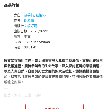
商品詳情
旁白：
胡慕情
,
張怡沁
作者：
胡慕情
出版社：
鏡好聽
出版日期：2026/02/25
語言：中文
ISBN：9786267739648
時長：08:01:41
鏡文學採訪組主任、臺北國際書展大獎得主胡慕情，重現山難發生
與救援過程、爬梳參與者的生命故事，深入探討臺灣的環境變遷，
以及人與自然、自由與死亡之間的追求及拉扯。鏡好聽聲音張怡
沁，以靈活且收放自如的聲音演技擔綱詮釋，特別收錄作者胡慕情
親唸之謝誌。
----
山岳、河流、自由、渴望
與死亡所帶給我們的一切
臺北國際書展大獎得主----胡慕情最新力作