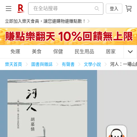
登入
立即加入樂天會員，讓您邊購物邊賺點數！
購物網分類
免運
美食
保健
民生用品
居家
3C
樂天首頁
圖書與雜誌
有聲書
文學小說
河人：一場山
天天免運
美食蛋糕
養生保健
民生用品
居家生活
3C家電
運動休閒
親子玩具
女裝
男裝
化妝保養
情趣用品