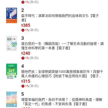
臺北國際書展大獎得主，胡慕情採訪2023年飛龍瀑布山難事
1
%
(賺
3
點)
件。
2
重現山難的救援過程，與參與者的生命故事。
扁平時代：演算法如何限縮我們的品味與文化【電子
探討臺灣特殊歷史地理環境，人與山的關係。
書】
自然與生命的極限，自由的追求，生死哲學的深思。
385
$
====
1
%
(賺
3
點)
授權出版社：鏡文學
3
錄製單位：鏡好聽團隊
蛋白質的一生（暢銷改版）──了解生命活動的秘密，讀
懂生命科學的第一本書【電子書】
【作者簡介】
240
$
胡慕情
1
%
(賺
2
點)
1983年生，曾任臺灣立報、公共電視《我們的島》文字記者、端傳
4
媒特約記者，現為鏡文學文化組採訪主任。關注環境、人權與社會
隨他們去：全球熱銷突破1000萬冊現象級巨作！改變千
案件，著有《黏土：灣寶，一段人與土地的簡史》、《一位女性殺
萬人命運的心理技巧【附放下執念明信片圖】【電子
人犯的素描》。
書】
315
$
【主播簡介】
1
%
(賺
3
點)
張怡沁
5
畢業於輔仁大學義大利語文學系，英語、義大利語、日文流利，曾
理當幸福的我們，為何不快樂？：從精神科角度，理解
擔任過舞台劇演員，演出作品為表演工作坊音樂劇「彈琴說愛」，
「富足一代」的焦慮、不安與失落【電子書】
亦參與過廣告、紀錄片配音，目前為接案配音員。於2021年加入鏡