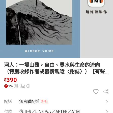
日本購物
電子/紙本書
HOT
河人：一場山難，自由、暴水與生命的流向
（特別收錄作者胡慕情親唸〈謝誌〉）【有聲
書】
390
$
1%
(賺3點)
配送
無實體配送
免運
付款
信用卡／LINE Pay／AFTEE／ATM