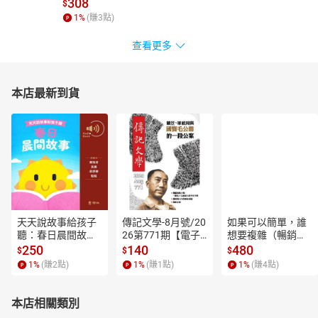
308
$
好聽學院擔任聲音主播，在鏡好聽的有聲書作品有《審美的政
1
%
(賺
3
點)
治》、《獨舞》、《落髮》、《我家住在張日興隔壁》、《山
神》、《蒙妮卡日記》、《成為怪物以前》、《義大利音樂廚
查看更多
房》、《那些少女沒有抵達》、《天橋上的魔術師》、《一位女性
殺人犯的素描》、《親愛的共犯》、《終於要與自己和好如初》、
《惡童三部曲（III）第三個謊》、《臺灣漫遊錄》、《給我40歲的
本店最新到貨
女兒》、《祕密》等。
"
天天說故事給孩子
傳記文學-8月號/20
如果可以簡單，誰
聽：春日晨間故事
26第771期【電子
想要複雜（暢銷經
【有聲書】
書】
典新編版）【電子
250
140
480
$
$
$
書】
1
%
(賺
2
點)
1
%
(賺
1
點)
1
%
(賺
4
點)
本店相關類別