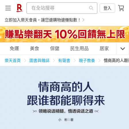
登入
立即加入樂天會員，讓您邊購物邊賺點數！
購物網分類
免運
美食
保健
民生用品
居家
3C
樂天首頁
圖書與雜誌
有聲書
親子教養
情商高的人跟
天天免運
美食蛋糕
養生保健
民生用品
居家生活
3C家電
運動休閒
親子玩具
女裝
男裝
化妝保養
情趣用品