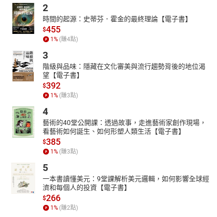
2
時間的起源：史蒂芬．霍金的最終理論【電子書】
455
$
1
%
(賺
4
點)
3
階級與品味：隱藏在文化審美與流行趨勢背後的地位渴
望【電子書】
392
$
1
%
(賺
3
點)
4
藝術的40堂公開課：透過故事，走進藝術家創作現場，
看藝術如何誕生、如何形塑人類生活【電子書】
385
$
1
%
(賺
3
點)
5
一本書讀懂美元：9堂課解析美元邏輯，如何影響全球經
濟和每個人的投資【電子書】
266
$
1
%
(賺
2
點)