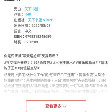
旁白：
天下书盟
作者：
小彬
出版社：
天下书盟 & iMerl
出版日期：2025/05/08
語言：中文
ISBN：9798318248689
時長：09:15:09
你是否正被“聊天尴尬癌”反复暴击？
#社交悍匪养成# #冷场急救包# #人脉核爆术# #嘴笨戒断营# #情绪
钩子王# #价值锚点杀#
相亲局上把“你做什么工作”问成“查户口三连击”，同学会变“大型冷
场事故现场”；茶水间偶遇领导，只会“嗯嗯啊啊”点头如捣蒜，升职
机会被“隐形透明人”体质劝退；亲戚聚餐时一句“啥时候结婚”让全场
空气凝固，被贴上“话题终结者”标签……你以为这是“性格孤僻”？不，
这是你还没激活“社交超能力”！那些被全网夸“人脉核爆机”的狠人，
哪个不是“行走的段子手+人性解码器”？他们能三句话让甲方从“高冷
查看更多
霸总”变“夸夸群主”，五句话让“社恐同事”秒变“捧哏搭子”，甚至能用