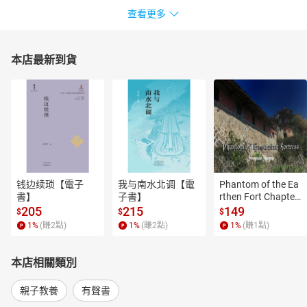
查看更多
本店最新到貨
钱边续琐【電子
我与南水北调【電
Phantom of the Ea
書】
子書】
rthen Fort Chapter
 4【有聲書】
205
215
149
$
$
$
1
%
(賺
2
點)
1
%
(賺
2
點)
1
%
(賺
1
點)
本店相關類別
親子教養
有聲書