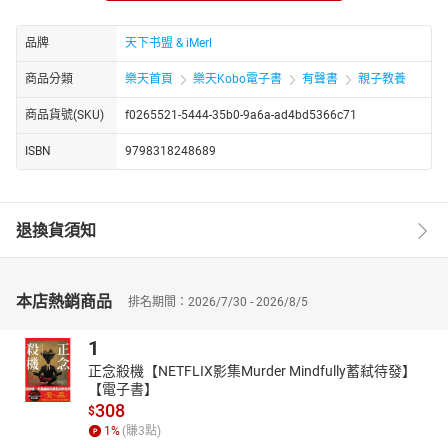
“冷场急救术”让电梯偶遇的CEO主动递名片——他们的嘴，是能化冰
山为彩虹屁的“社交核武器”！
品牌
天下书盟 & iMerl
真相是——聊天不是玄学，而是可复制的“心理博弈游戏”！
商品分類
樂天首頁
樂天Kobo電子書
有聲書
親子教養
《情商高的人跟谁都能聊得来》就是你的“社交外挂装备库”！它不教
你“油嘴滑舌”，而是用神经语言学、微表情分析和真实场景拆解，把
商品貨號(SKU)
f0265521-5444-35b0-9a6a-ad4bd5366c71
“尬聊癌”变“社交悍匪”：用“话题钩子术”破冰陌生人，让对方秒变“话
痨附体”；用“情绪共振法”接住“死亡问题”，把“催婚催生”变“夸夸盛
ISBN
9798318248689
宴”；用“价值锚点法”汇报工作，让PPT里的数据变成老板眼里的“印
钞机”；甚至教你如何用“反客为主话术”拿捏讨厌鬼的刁难，把“修罗
场”变“破冰局”……翻开它，你会突然顿悟：原来嘴笨不是绝症，是缺
退換貨須知
了“社交通关秘籍”！
现在，就打开这本书，让每一次开口都变成“人脉收割机”，让每一场
对话都成为“资源置换局”，用“聊天超能力”解锁“爽文人生”！
本店熱銷商品
排名期間：2026/7/30 - 2026/8/5
https://youtube.com/@tianxiagushi?si=ZstiltPoiwO0g4fT
http://www.youtube.com/channel/UC2yhCURng4uUj_phEqZwKig/
1
正念殺機【NETFLIX影集Murder Mindfully蓄弒待發】
【電子書】
308
$
1
%
(賺
3
點)