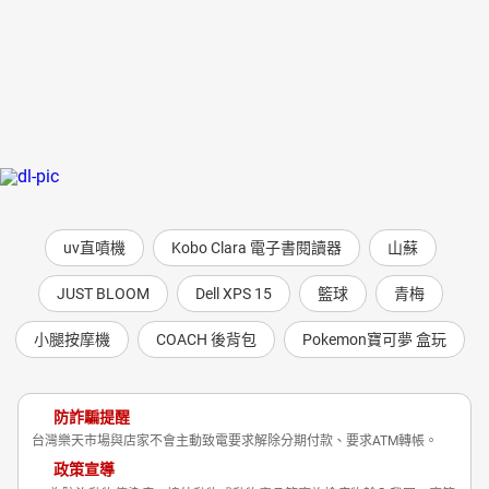
uv直噴機
Kobo Clara 電子書閱讀器
山蘇
JUST BLOOM
Dell XPS 15
籃球
青梅
小腿按摩機
COACH 後背包
Pokemon寶可夢 盒玩
防詐騙提醒
台灣樂天市場與店家不會主動致電要求解除分期付款、要求ATM轉帳。
政策宣導