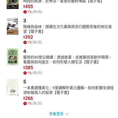
時間的起源：史蒂芬．霍金的最終理論【電子書】
455
$
1
%
(賺
4
點)
3
階級與品味：隱藏在文化審美與流行趨勢背後的地位渴
望【電子書】
392
$
1
%
(賺
3
點)
4
藝術的40堂公開課：透過故事，走進藝術家創作現場，
看藝術如何誕生、如何形塑人類生活【電子書】
385
$
1
%
(賺
3
點)
5
一本書讀懂美元：9堂課解析美元邏輯，如何影響全球經
濟和每個人的投資【電子書】
266
$
1
%
(賺
2
點)
查看更多