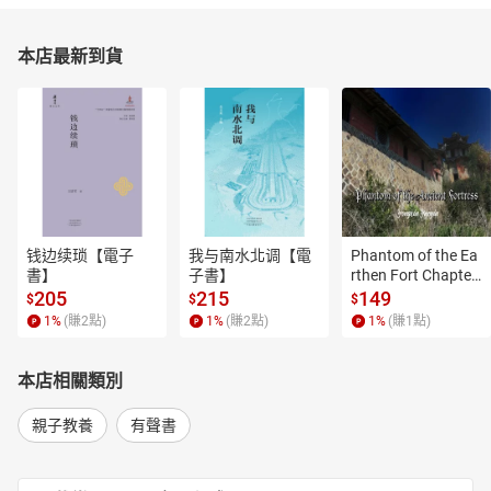
本店最新到貨
钱边续琐【電子
我与南水北调【電
Phantom of the Ea
書】
子書】
rthen Fort Chapter
 4【有聲書】
205
215
149
$
$
$
1
%
(賺
2
點)
1
%
(賺
2
點)
1
%
(賺
1
點)
本店相關類別
親子教養
有聲書