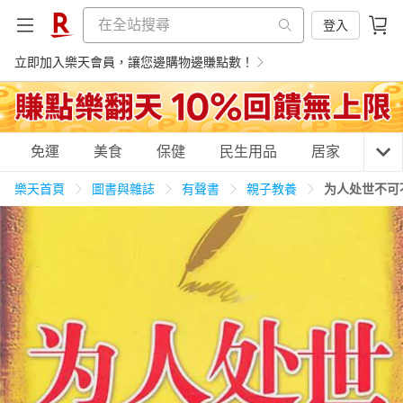
登入
立即加入樂天會員，讓您邊購物邊賺點數！
購物網分類
免運
美食
保健
民生用品
居家
3C
樂天首頁
圖書與雜誌
有聲書
親子教養
为人处世不可
天天免運
美食蛋糕
養生保健
民生用品
居家生活
3C家電
運動休閒
親子玩具
女裝
男裝
化妝保養
情趣用品