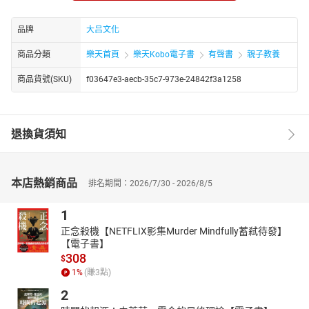
诗歌、通俗读物等多个领域。他的诗歌多聚焦江南风光与个人情
怀，风格饱含真情且富有诗意。自 2013 年起陆续出版多部诗集，
品牌
大吕文化
2013 年由中国文联出版社出版《美丽沙家浜》，2014 年同出版社
推出《东湖听月》；2016 年河南人民出版社出版其诗集《江南诗
商品分類
樂天首頁
樂天Kobo電子書
有聲書
親子教養
雨》
商品貨號(SKU)
f03647e3-aecb-35c7-973e-24842f3a1258
退換貨須知
本店熱銷商品
排名期間：2026/7/30 - 2026/8/5
1
正念殺機【NETFLIX影集Murder Mindfully蓄弒待發】
【電子書】
308
$
1
%
(賺
3
點)
2