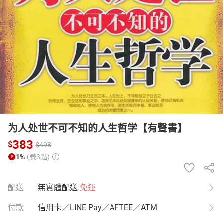
日本購物
電子/紙本書
HOT
为人处世不可不知的人生哲学【有聲書】
383
$
$
498
1%
(賺3點)
配送
無實體配送
免運
付款
信用卡／LINE Pay／AFTEE／ATM