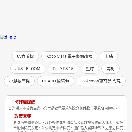
uv直噴機
Kobo Clara 電子書閱讀器
山蘇
JUST BLOOM
Dell XPS 15
籃球
青梅
小腿按摩機
COACH 後背包
Pokemon寶可夢 盒玩
防詐騙提醒
台灣樂天市場與店家不會主動致電要求解除分期付款、要求ATM轉帳。
政策宣導
為防治動物傳染病，境外動物或動物產品等應施檢疫物輸入我國，應符
合動物檢疫規定，並依規定申請檢疫。擅自輸入屬禁止輸入之應施檢疫