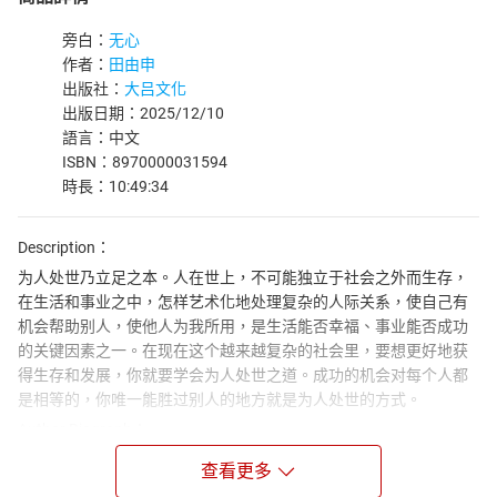
旁白：
无心
作者：
田由申
出版社：
大吕文化
出版日期：2025/12/10
語言：中文
ISBN：8970000031594
時長：10:49:34
Description：
为人处世乃立足之本。人在世上，不可能独立于社会之外而生存，
在生活和事业之中，怎样艺术化地处理复杂的人际关系，使自己有
机会帮助别人，使他人为我所用，是生活能否幸福、事业能否成功
的关键因素之一。在现在这个越来越复杂的社会里，要想更好地获
得生存和发展，你就要学会为人处世之道。成功的机会对每个人都
是相等的，你唯一能胜过别人的地方就是为人处世的方式。
Author Biograph：
田由申原名田同桂，既是一名法律工作者，也是一位活跃的诗人，
查看更多
同时还是常熟市作协、苏州市作协及中国诗歌学会会员，创作涵盖